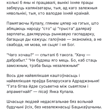
колькі б яны ні працавалі, вынікі іхняе працы
забяруць калянізатары, тыя, ад каго залежныя
нявольнікі, тыя, хто валодае іхняй краінай.
Памятаючы Купалу, глянем цяпер на гэтых, што
абяцаюць народу "сто" ці "трыста" даляраў
зарплаты, дакляруюць рынкавую гаспадарку,
багацьце ды кажуць: галоўнае — эканоміка, а не
свабода, ня мова, ня сьцяг і ня Бог.
"Чаго хочаш?" — спыталі б такога. "Хачу —
дабрабыт." "Ня будзеш яго мець. Бо, каб стаць
заможным, трэба быць незалежным!"
Вось дзе найвялікшая каштоўнасьць і
найвялікшая праўда Беларускага Адраджэньня!
"Гэта бітва йдзе сусьветна між сьвятлом і
апраметнай!" — пісаў Янка Купала.
Шчасьце людзей недасягальнае бяз вольнай
будучыні ўсіх, без незалежнасьці Бацькаўшчыны.