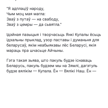
"Я адплаціў народу,
Чым моц мая магла:
Зваў з путаў — на свабоду,
Зваў з цемры — да сьвятла."
Ідэйная пазыцыя і творчасьць Янкі Купалы ёсьць
ідэальны прыклад, узор паставы і думаньня для
беларусаў, якім неабыякавы лёс Беларусі, якія
мараць пра шчасьце Айчыны.
Гэта такая зьява, што пакуль будзе існаваць
Беларусь, пакуль будзем мы на Зямлі, дагэтуль
будзе вялікім — Купала. Ён — Вялікі Наш. Ён —
частка нашай Будучыні.
Няхай жа памяць пра нашага генія станецца
вечнай! Няхай творчасьць ягоная лучыцца з
нашым змаганьнем. Хай веецца сьцягам і
ўспаможа нам — у свабодзе.