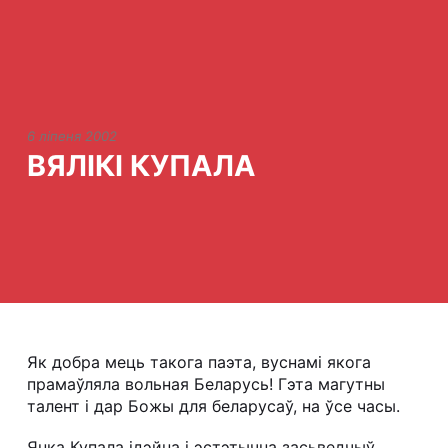
6 ліпеня 2002
ВЯЛІКІ КУПАЛА
Як добра мець такога паэта, вуснамі якога
прамаўляла вольная Беларусь! Гэта магутны
талент і дар Божы для беларусаў, на ўсе часы.
Янка Купала ідэйна і эстэтычна засьведчыў