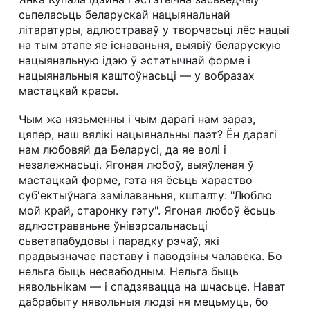
сьпеласьць беларускай нацыянальнай
літаратуры, адлюстраваў у творчасьці лёс нацыі
на тым этапе яе існаваньня, выявіў беларускую
нацыянальную ідэю ў эстэтычнай форме і
нацыянальныя каштоўнасьці — у вобразах
мастацкай красы.
Чым жа нязьменны і чым дарагі нам зараз,
цяпер, наш вялікі нацыянальны паэт? Ён дарагі
нам любовяй да Беларусі, да яе волі і
незалежнасьці. Ягоная любоў, выяўленая ў
мастацкай форме, гэта ня ёсьць хараство
суб'ектыўнага замілаваньня, кшталту: "Люблю
мой край, старонку гэту". Ягоная любоў ёсьць
адлюстраваньне ўнівэрсальнасьці
сьветапабудовы і парадку рэчаў, які
прадвызначае паставу і паводзіны чалавека. Бо
нельга быць несвабодным. Нельга быць
нявольнікам — і спадзявацца на шчасьце. Нават
дабрабыту нявольныя людзі ня мецьмуць, бо