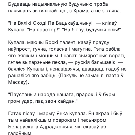
Будаваць нацыянальную будучыню трэба
пачынаць зь вялікай ідэі, з Храма, а не з хлява.
"На Вялікі Сход! Па Бацькаўшчыну!" — клікаў
Купала. "На прастор!", "На бітву, будучыя сілы!"
Купала, маючы Боскі талент, казаў праўду
наўпрост, гучна, голасна і магутна. Гэта рабіла
яго вялікім і моцным. І нават сьмяротныя ворагі,
гэтае выпарэньне пекла, — рускія бальшавікі —
баяліся Купалы і, ненавідзячы, дваццаць гадоў не
рашаліся яго забіць. (Пакуль не заманілі паэта ў
Маскву).
"Паўстань з народа нашага, прарок, і ў буры
гром удар, пад звон кайдан!"
Гэтак пісаў і марыў Янка Купала. Ён якраз і быў
тым найвялікшым прарокам і песьняром
Беларускага Адраджэньня, які сказаў аб
галоўным: