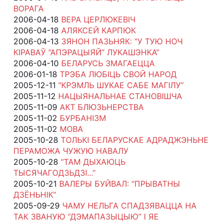
ВОРАГА
2006-04-18
ВЕРА ЦЕРЛЮКЕВІЧ
2006-04-18
АЛЯКСЕЙ КАРПЮК
2006-04-13
ЗЯНОН ПАЗЬНЯК: “У ТУЮ НОЧ
КІРАВАЎ “АПЭРАЦЫЯЙ” ЛУКАШЭНКА”
2006-04-10
БЕЛАРУСЬ ЗМАГАЕЦЦА
2006-01-18
ТРЭБА ЛЮБІЦЬ СВОЙ НАРОД
2005-12-11
“КРЭМЛЬ ШУКАЕ САБЕ МАГІЛУ”
2005-11-12
НАЦЫЯНАЛЬНАЕ СТАНОВІШЧА
2005-11-09
АКТ БЛЮЗЬНЕРСТВА
2005-11-02
БУРБАНІЗМ
2005-11-02
МОВА
2005-10-28
ТОЛЬКІ БЕЛАРУСКАЕ АДРАДЖЭНЬНЕ
ПЕРАМОЖА ЧУЖУЮ НАВАЛУ
2005-10-28
“ТАМ ДЫХАЮЦЬ
ТЫСЯЧАГОДЗЬДЗІ...”
2005-10-21
ВАЛЕРЫ БУЙВАЛ: “ПРЫВАТНЫ
ДЗЁНЬНІК”
2005-09-29
ЧАМУ НЕЛЬГА СПАДЗЯВАЦЦА НА
ТАК ЗВАНУЮ “ДЭМАПАЗЫЦЫЮ” І ЯЕ