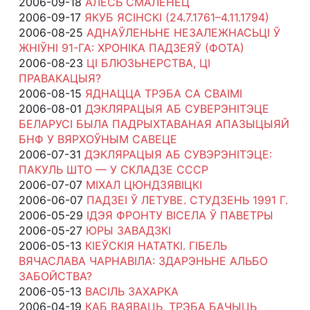
2006-09-18
АЛЕСЬ СМАЛЕНЕЦ
2006-09-17
ЯКУБ ЯСІНСКІ (24.7.1761–4.11.1794)
2006-08-25
АДНАЎЛЕНЬНЕ НЕЗАЛЕЖНАСЬЦІ Ў
ЖНІЎНІ 91-ГА: ХРОНІКА ПАДЗЕЯЎ (ФОТА)
2006-08-23
ЦІ БЛЮЗЬНЕРСТВА, ЦІ
ПРАВАКАЦЫЯ?
2006-08-15
ЯДНАЦЦА ТРЭБА СА СВАІМІ
2006-08-01
ДЭКЛЯРАЦЫЯ АБ СУВЕРЭНІТЭЦЕ
БЕЛАРУСІ БЫЛА ПАДРЫХТАВАНАЯ АПАЗЫЦЫЯЙ
БНФ У ВЯРХОЎНЫМ САВЕЦЕ
2006-07-31
ДЭКЛЯРАЦЫЯ АБ СУВЭРЭНІТЭЦЕ:
ПАКУЛЬ ШТО — У СКЛАДЗЕ СССР
2006-07-07
МІХАЛ ЦЮНДЗЯВІЦКІ
2006-06-07
ПАДЗЕІ Ў ЛЕТУВЕ. СТУДЗЕНЬ 1991 Г.
2006-05-29
ІДЭЯ ФРОНТУ ВІСЕЛА Ў ПАВЕТРЫ
2006-05-27
ЮРЫ ЗАВАДЗКІ
2006-05-13
КІЕЎСКІЯ НАТАТКІ. ГІБЕЛЬ
ВЯЧАСЛАВА ЧАРНАВІЛА: ЗДАРЭНЬНЕ АЛЬБО
ЗАБОЙСТВА?
2006-05-13
ВАСІЛЬ ЗАХАРКА
2006-04-19
КАБ ВАЯВАЦЬ, ТРЭБА БАЧЫЦЬ