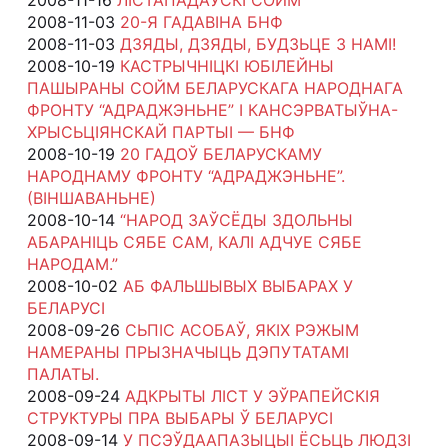
2008-11-03
20-Я ГАДАВІНА БНФ
2008-11-03
ДЗЯДЫ, ДЗЯДЫ, БУДЗЬЦЕ З НАМІ!
2008-10-19
КАСТРЫЧНІЦКІ ЮБІЛЕЙНЫ
ПАШЫРАНЫ СОЙМ БЕЛАРУСКАГА НАРОДНАГА
ФРОНТУ “АДРАДЖЭНЬНЕ” І КАНСЭРВАТЫЎНА-
ХРЫСЬЦІЯНСКАЙ ПАРТЫІ — БНФ
2008-10-19
20 ГАДОЎ БЕЛАРУСКАМУ
НАРОДНАМУ ФРОНТУ “АДРАДЖЭНЬНЕ”.
(ВІНШАВАНЬНЕ)
2008-10-14
“НАРОД ЗАЎСЁДЫ ЗДОЛЬНЫ
АБАРАНІЦЬ СЯБЕ САМ, КАЛІ АДЧУЕ СЯБЕ
НАРОДАМ.”
2008-10-02
АБ ФАЛЬШЫВЫХ ВЫБАРАХ У
БЕЛАРУСІ
2008-09-26
СЬПІС АСОБАЎ, ЯКІХ РЭЖЫМ
НАМЕРАНЫ ПРЫЗНАЧЫЦЬ ДЭПУТАТАМІ
ПАЛАТЫ.
2008-09-24
АДКРЫТЫ ЛІСТ У ЭЎРАПЕЙСКІЯ
СТРУКТУРЫ ПРА ВЫБАРЫ Ў БЕЛАРУСІ
2008-09-14
У ПСЭЎДААПАЗЫЦЫІ ЁСЬЦЬ ЛЮДЗІ