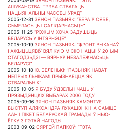
2006-03-19
ЗЯНОН ПАЗЬНЯК: “ГЭТА
АШУКАНСТВА. ТРЭБА СТВАРАЦЬ
НАЦЫЯНАЛЬНЫ ЧАСОВЫ ЎРАД”
2005-12-31
ЗЯНОН ПАЗЬНЯК: “ВЕРА Ў СЯБЕ,
СЬМЕЛАСЬЦЬ І САЛІДАРНАСЬЦЬ”
2005-11-25
“РЭЖЫМ ХОЧА ЗАДУШЫЦЬ
БЕЛАРУСЬ У ІНТЭРНЭЦЕ”
2005-10-19
ЗЯНОН ПАЗЬНЯК: “ФРОНТ ВЫКАНАЎ
І АЖЫЦЬЦЯВІЎ ВЯЛІКУЮ МІСІЮ НАЦЫІ Ў 20-ЫМ
СТАГОДЗЬДЗІ — ВЯРНУЎ НЕЗАЛЕЖНАСЬЦЬ
БЕЛАРУСІ”
2005-10-18
Ю. БЕЛЕНЬКІ: “ПАЗЬНЯК НАВАТ
НЕПРЫХІЛЬНІКАМІ ПРЫЗНАЕЦЦА ЯК
СТВАРАЛЬНІК”
2005-10-05
Я БУДУ ЎДЗЕЛЬНІЧАЦЬ У
ПРЭЗЫДЭНЦКІХ ВЫБАРАХ 2006 ГОДУ
2005-09-16
ЗЯНОН ПАЗЬНЯК КАМЭНТУЕ
ВЫСТУП АЛЯКСАНДРА ЛУКАШЭНКІ НА САМІЦЕ
ААН І ПІКЕТ БЕЛАРУСКАЙ ГРАМАДЫ Ў НЬЮ-
ЁРКУ З ГЭТАЙ НАГОДЫ
2003-09-02
СЯРГЕЙ ПАПКОЎ: “ГЭТА —