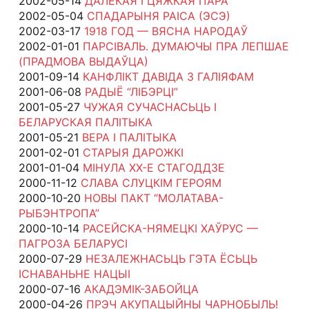
2002-05-14
ДАЛЁКАЯ І ЦЯЖКАЯ ПАРА
2002-05-04
СПАДАРЫНЯ РАІСА (ЭСЭ)
2002-03-17
1918 ГОД — ВЯСНА НАРОДАЎ
2002-01-01
ПАРСІВАЛЬ. ДУМАЮЧЫ ПРА ЛЕПШАЕ
(ПРАДМОВА ВЫДАЎЦА)
2001-09-14
КАНФЛІКТ ДАВІДА З ГАЛІЯФАМ
2001-06-08
РАДЫЁ “ЛІБЭРЦІ”
2001-05-27
ЧУЖАЯ СУЧАСНАСЬЦЬ І
БЕЛАРУСКАЯ ПАЛІТЫКА
2001-05-21
ВЕРА І ПАЛІТЫКА
2001-02-01
СТАРЫЯ ДАРОЖКІ
2001-01-04
МІНУЛА ХХ-Е СТАГОДДЗЕ
2000-11-12
СЛАВА СЛУЦКІМ ГЕРОЯМ
2000-10-20
НОВЫ ПАКТ “МОЛАТАВА-
РЫБЭНТРОПА”
2000-10-14
РАСЕЙСКА-НЯМЕЦКІ ХАЎРУС —
ПАГРОЗА БЕЛАРУСІ
2000-07-29
НЕЗАЛЕЖНАСЬЦЬ ГЭТА ЁСЬЦЬ
ІСНАВАНЬНЕ НАЦЫІ
2000-07-16
АКАДЭМІК-ЗАБОЙЦА
2000-04-26
ПРЭЧ АКУПАЦЫЙНЫ ЧАРНОБЫЛЬ!