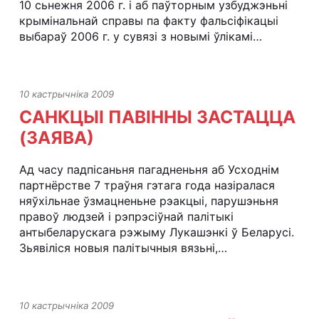
10 сьнежня 2006 г. і аб паўторным узбуджэньні
крымінальнай справы па факту фальсіфікацыі
выбараў 2006 г. у сувязі з новымі ўлікамі…
10 кастрычніка 2009
САНКЦЫІ ПАВІННЫ ЗАСТАЦЦА
(ЗАЯВА)
Ад часу падпісаньня пагадненьня аб Усходнім
партнёрстве 7 траўня гэтага года назіралася
няўхільнае ўзмацненьне рэакцыі, парушэньня
правоў людзей і рэпрэсіўнай палітыкі
антыбеларускага рэжыму Лукашэнкі ў Беларусі.
Зьявіліся новыя палітычныя вязьні,…
10 кастрычніка 2009