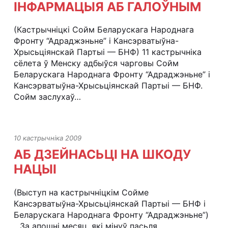
ІНФАРМАЦЫЯ АБ ГАЛОЎНЫМ
(Кастрычніцкі Сойм Беларускага Народнага
Фронту “Адраджэньне” і Кансэрватыўна-
Хрысьціянскай Партыі — БНФ) 11 кастрычніка
сёлета ў Менску адбыўся чарговы Сойм
Беларускага Народнага Фронту “Адраджэньне” і
Кансэрватыўна-Хрысьціянскай Партыі — БНФ.
Сойм заслухаў…
10 кастрычніка 2009
АБ ДЗЕЙНАСЬЦІ НА ШКОДУ
НАЦЫІ
(Выступ на кастрычніцкім Сойме
Кансэрватыўна-Хрысьціянскай Партыі — БНФ і
Беларускага Народнага Фронту “Адраджэньне”)
...За апошні месяц, які мінуў пасьля