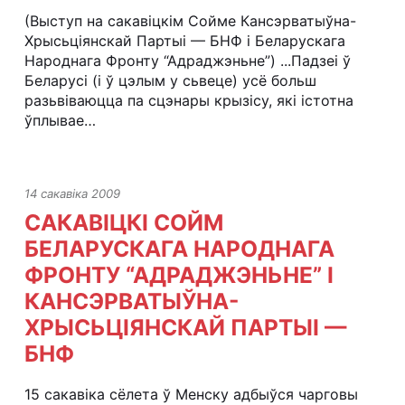
(Выступ на сакавіцкім Сойме Кансэрватыўна-
Хрысьціянскай Партыі — БНФ і Беларускага
Народнага Фронту “Адраджэньне”) ...Падзеі ў
Беларусі (і ў цэлым у сьвеце) усё больш
разьвіваюцца па сцэнары крызісу, які істотна
ўплывае…
14 сакавіка 2009
САКАВІЦКІ СОЙМ
БЕЛАРУСКАГА НАРОДНАГА
ФРОНТУ “АДРАДЖЭНЬНЕ” І
КАНСЭРВАТЫЎНА-
ХРЫСЬЦІЯНСКАЙ ПАРТЫІ —
БНФ
15 сакавіка сёлета ў Менску адбыўся чарговы