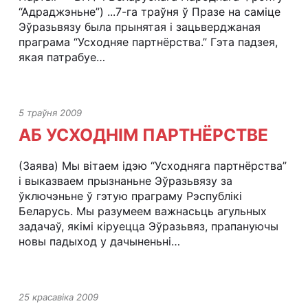
“Адраджэньне”) ...7-га траўня ў Празе на саміце
Эўразьвязу была прынятая і зацьверджаная
праграма “Усходняе партнёрства.” Гэта падзея,
якая патрабуе…
5 траўня 2009
АБ УСХОДНІМ ПАРТНЁРСТВЕ
(Заява) Мы вітаем ідэю “Усходняга партнёрства”
і выказваем прызнаньне Эўразьвязу за
ўключэньне ў гэтую праграму Рэспублікі
Беларусь. Мы разумеем важнасьць агульных
задачаў, якімі кіруецца Эўразьвяз, прапануючы
новы падыход у дачыненьні…
25 красавіка 2009