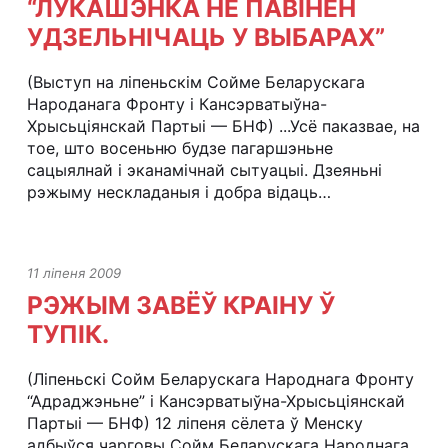
“ЛУКАШЭНКА НЕ ПАВІНЕН
УДЗЕЛЬНІЧАЦЬ У ВЫБАРАХ”
(Выступ на ліпеньскім Сойме Беларускага
Народанага Фронту і Кансэрватыўна-
Хрысьціянскай Партыі — БНФ) ...Усё паказвае, на
тое, што восеньню будзе пагаршэньне
сацыялнай і эканамічнай сытуацыі. Дзеяньні
рэжыму нескладаныя і добра відаць…
11 ліпеня 2009
РЭЖЫМ ЗАВЁЎ КРАІНУ Ў
ТУПІК.
(Ліпеньскі Сойм Беларускага Народнага Фронту
“Адраджэньне” і Кансэрватыўна-Хрысьціянскай
Партыі — БНФ) 12 ліпеня сёлета ў Менску
адбыўся чарговы Сойм Беларускага Народнага