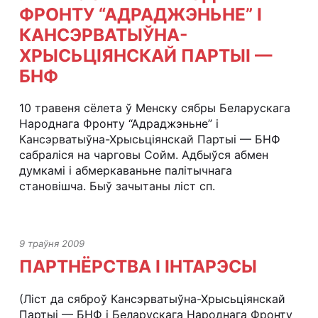
ФРОНТУ “АДРАДЖЭНЬНЕ” І
КАНСЭРВАТЫЎНА-
ХРЫСЬЦІЯНСКАЙ ПАРТЫІ —
БНФ
10 травеня сёлета ў Менску сябры Беларускага
Народнага Фронту “Адраджэньне” і
Кансэрватыўна-Хрысьціянскай Партыі — БНФ
сабраліся на чарговы Сойм. Адбыўся абмен
думкамі і абмеркаваньне палітычнага
становішча. Быў зачытаны ліст сп.
9 траўня 2009
ПАРТНЁРСТВА І ІНТАРЭСЫ
(Ліст да сяброў Кансэрватыўна-Хрысьціянскай
Партыі — БНФ і Беларускага Народнага Фронту