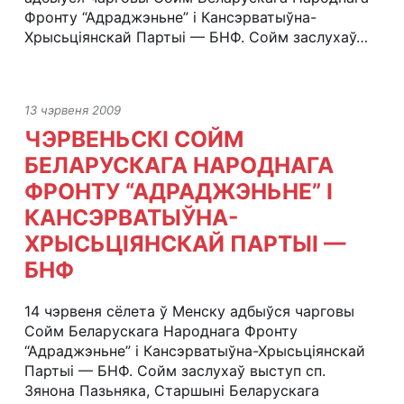
Фронту “Адраджэньне” і Кансэрватыўна-
Хрысьціянскай Партыі — БНФ. Сойм заслухаў…
13 чэрвеня 2009
ЧЭРВЕНЬСКІ СОЙМ
БЕЛАРУСКАГА НАРОДНАГА
ФРОНТУ “АДРАДЖЭНЬНЕ” І
КАНСЭРВАТЫЎНА-
ХРЫСЬЦІЯНСКАЙ ПАРТЫІ —
БНФ
14 чэрвеня сёлета ў Менску адбыўся чарговы
Сойм Беларускага Народнага Фронту
“Адраджэньне” і Кансэрватыўна-Хрысьціянскай
Партыі — БНФ. Сойм заслухаў выступ сп.
Зянона Пазьняка, Старшыні Беларускага