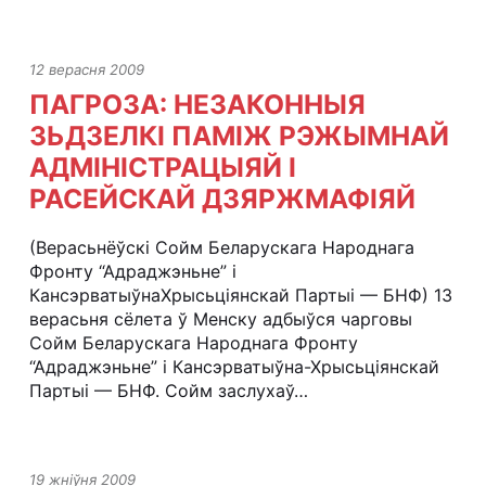
12 верасня 2009
ПАГРОЗА: НЕЗАКОННЫЯ
ЗЬДЗЕЛКІ ПАМІЖ РЭЖЫМНАЙ
АДМІНІСТРАЦЫЯЙ І
РАСЕЙСКАЙ ДЗЯРЖМАФІЯЙ
(Верасьнёўскі Сойм Беларускага Народнага
Фронту “Адраджэньне” і
КансэрватыўнаХрысьціянскай Партыі — БНФ) 13
верасьня сёлета ў Менску адбыўся чарговы
Сойм Беларускага Народнага Фронту
“Адраджэньне” і Кансэрватыўна-Хрысьціянскай
Партыі — БНФ. Сойм заслухаў…
19 жніўня 2009