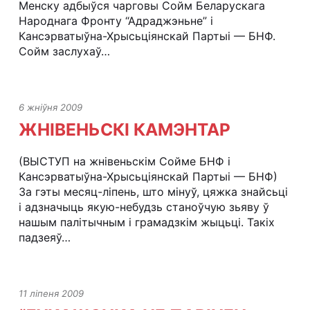
Менску адбыўся чарговы Сойм Беларускага
Народнага Фронту “Адраджэньне” і
Кансэрватыўна-Хрысьціянскай Партыі — БНФ.
Сойм заслухаў…
6 жніўня 2009
ЖНІВЕНЬСКІ КАМЭНТАР
(ВЫСТУП на жнівеньскім Сойме БНФ і
Кансэрватыўна-Хрысьціянскай Партыі — БНФ)
За гэты месяц-ліпень, што мінуў, цяжка знайсьці
і адзначыць якую-небудзь станоўчую зьяву ў
нашым палітычным і грамадзкім жыцьці. Такіх
падзеяў…
11 ліпеня 2009