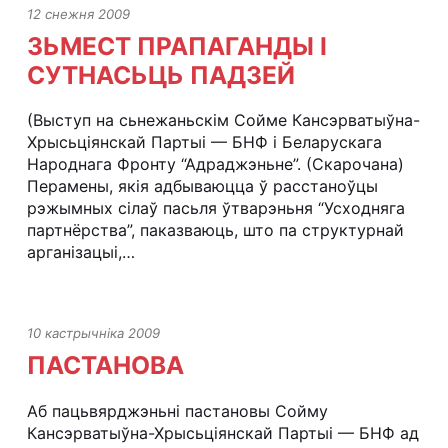
12 снежня 2009
ЗЬМЕСТ ПРАПАГАНДЫ І
СУТНАСЬЦЬ ПАДЗЕЙ
(Выступ на сьнежаньскім Сойме Кансэрватыўна-
Хрысьціянскай Партыі — БНФ і Беларускага
Народнага Фронту “Адраджэньне”. (Скарочана)
Перамены, якія адбываюцца ў расстаноўцы
рэжымных сілаў пасьля ўтварэньня “Усходняга
партнёрства”, паказваюць, што па структурнай
арганізацыі,…
10 кастрычніка 2009
ПАСТАНОВА
Аб пацьвярджэньні пастановы Сойму
Кансэрватыўна-Хрысьціянскай Партыі — БНФ ад