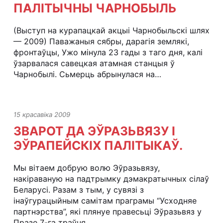
ПАЛІТЫЧНЫ ЧАРНОБЫЛЬ
(Выступ на курапацкай акцыі Чарнобыльскі шлях
— 2009) Паважаныя сябры, дарагія землякі,
фронтаўцы, Ужо мінула 23 гады з таго дня, калі
ўзарвалася савецкая атамная станцыя ў
Чарнобылі. Сьмерць абрынулася на…
15 красавіка 2009
ЗВАРОТ ДА ЭЎРАЗЬВЯЗУ І
ЭЎРАПЕЙСКІХ ПАЛІТЫКАЎ.
Мы вітаем добрую волю Эўразьвязу,
накіраваную на падтрымку дэмакратычных сілаў
Беларусі. Разам з тым, у сувязі з
інаўгурацыйным самітам праграмы “Усходняе
партнэрства”, які плянуе правесьці Эўразьвяз у
Празе 7-га траўня…