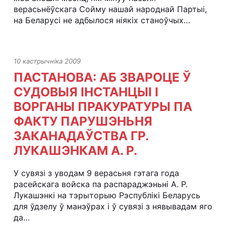
верасьнёўскага Сойму нашай народнай Партыі,
на Беларусі не адбылося ніякіх станоўчых…
10 кастрычніка 2009
ПАСТАНОВА: АБ ЗВАРОЦЕ Ў
СУДОВЫЯ ІНСТАНЦЫІ І
ВОРГАНЫ ПРАКУРАТУРЫ ПА
ФАКТУ ПАРУШЭНЬНЯ
ЗАКАНАДАЎСТВА ГР.
ЛУКАШЭНКАМ А. Р.
У сувязі з уводам 9 верасьня гэтага года
расейскага войска па распараджэньні А. Р.
Лукашэнкі на тэрыторыю Рэспублікі Беларусь
для ўдзелу ў манэўрах і ў сувязі з нявывадам яго
да…