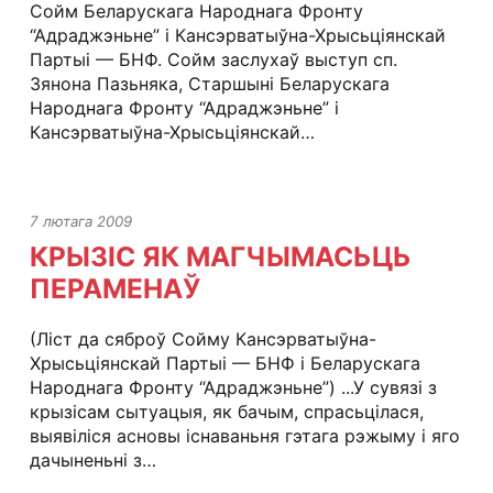
Сойм Беларускага Народнага Фронту
“Адраджэньне” і Кансэрватыўна-Хрысьціянскай
Партыі — БНФ. Сойм заслухаў выступ сп.
Зянона Пазьняка, Старшыні Беларускага
Народнага Фронту “Адраджэньне” і
Кансэрватыўна-Хрысьціянскай…
7 лютага 2009
КРЫЗІС ЯК МАГЧЫМАСЬЦЬ
ПЕРАМЕНАЎ
(Ліст да сяброў Сойму Кансэрватыўна-
Хрысьціянскай Партыі — БНФ і Беларускага
Народнага Фронту “Адраджэньне”) ...У сувязі з
крызісам сытуацыя, як бачым, спрасьцілася,
выявіліся асновы існаваньня гэтага рэжыму і яго
дачыненьні з…