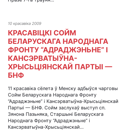
10 красавіка 2009
КРАСАВІЦКІ СОЙМ
БЕЛАРУСКАГА НАРОДНАГА
ФРОНТУ “АДРАДЖЭНЬНЕ” І
КАНСЭРВАТЫЎНА-
ХРЫСЬЦІЯНСКАЙ ПАРТЫІ —
БНФ
11 красавіка сёлета ў Менску адбыўся чарговы
Сойм Беларускага Народнага Фронту
“Адраджэньне” і Кансэрватыўна-Хрысьціянскай
Партыі — БНФ. Сойм заслухаў выступ сп.
Зянона Пазьняка, Старшыні Беларускага
Народнага Фронту “Адраджэньне” і
Кансэрватыўна-Хрысьціянскай…