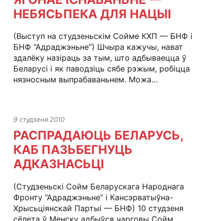
НЕБЯСЬПЕКА ДЛЯ НАЦЫІ
(Выступ на студзеньскім Сойме КХП — БНФ і
БНФ “Адраджэньне”) Шчыра кажучы, нават
здалёку назіраць за тым, што адбываецца ў
Беларусі і як паводзіць сябе рэжым, робіцца
нязносным выпрабаваньнем. Можа…
9 студзеня 2010
РАСПРАДАЮЦЬ БЕЛАРУСЬ,
КАБ ПАЗЬБЕГНУЦЬ
АДКАЗНАСЬЦІ
(Студзеньскі Сойм Беларускага Народнага
Фронту “Адраджэньне” і Кансэрватыўна-
Хрысьціянскай Партыі — БНФ) 10 студзеня
сёлета ў Менску адбыўся чарговы Сойм