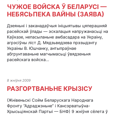
ЧУЖОЕ ВОЙСКА Ў БЕЛАРУСІ —
НЕБЯСЬПЕКА ВАЙНЫ (ЗАЯВА)
Дзеяньні і заканадаўчыя ініцыятывы цяперашняй
расейскай ўлады — эскалацыя напружанасьці на
Каўказе, непасыланьне амбасадара на Украіну,
агрэсіўны ліст Д. Мядзьведзева прэзыдэнту
Украіны В. Юшчанку, антыпраўнае
абгрунтаваньне магчымасьці ўвядзеньня
расейскага войска…
8 жніўня 2009
РАЗГОРТВАНЬНЕ КРЫЗІСУ
(Жнівеньскі Сойм Беларускага Народнага
Фронту “Адраджэньне” і Кансэрватыўна-
Хрысьціянскай Партыі — БНФ) 9 жніўня сёлета ў