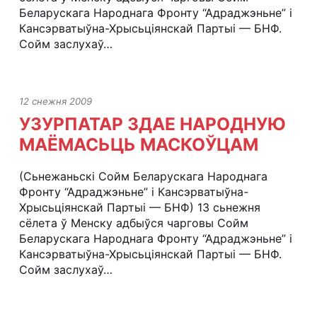
Беларускага Народнага Фронту “Адраджэньне” і
Кансэрватыўна-Хрысьціянскай Партыі — БНФ.
Сойм заслухаў…
12 снежня 2009
УЗУРПАТАР ЗДАЕ НАРОДНУЮ
МАЁМАСЬЦЬ МАСКОЎЦАМ
(Сьнежаньскі Сойм Беларускага Народнага
Фронту “Адраджэньне” і Кансэрватыўна-
Хрысьціянскай Партыі — БНФ) 13 сьнежня
сёлета ў Менску адбыўся чарговы Сойм
Беларускага Народнага Фронту “Адраджэньне” і
Кансэрватыўна-Хрысьціянскай Партыі — БНФ.
Сойм заслухаў…