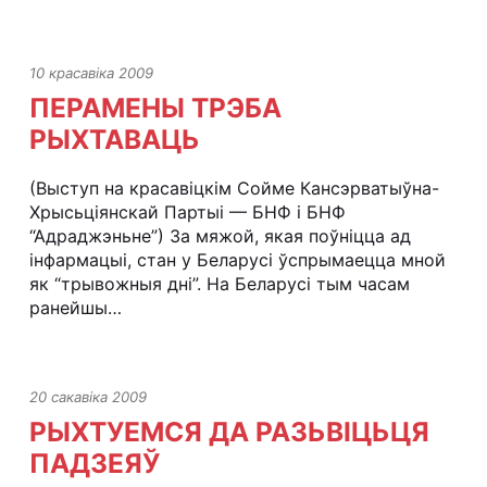
10 красавіка 2009
ПЕРАМЕНЫ ТРЭБА
РЫХТАВАЦЬ
(Выступ на красавіцкім Сойме Кансэрватыўна-
Хрысьціянскай Партыі — БНФ і БНФ
“Адраджэньне”) За мяжой, якая поўніцца ад
інфармацыі, стан у Беларусі ўспрымаецца мной
як “трывожныя дні”. На Беларусі тым часам
ранейшы…
20 сакавіка 2009
РЫХТУЕМСЯ ДА РАЗЬВІЦЬЦЯ
ПАДЗЕЯЎ