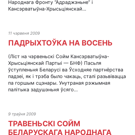
Народнага Фронту “Адраджэньне” і
Кансэрватыўна-Хрысьціянскай…
11 чэрвеня 2009
ПАДРЫХТОЎКА НА ВОСЕНЬ
(Ліст на чэрвеньскі Сойм Кансэрватыўна-
Хрысьціянскай Партыі — БНФ) Пасьля
ўступленьня Беларусі ва Ўсходняе партнёрства
падзеі, як і трэба было чакаць, сталі разьвівацца
па горшым сцэнары. Унутраная рэжымная
палітыка задушэньня ўсяго…
9 траўня 2009
ТРАВЕНЬСКІ СОЙМ
БЕЛАРУСКАГА НАРОДНАГА