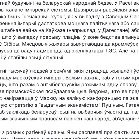
тнай будучыні на беларускай народнай бядзе. У Расеі 
ы калапс імпэрскай сістэмы. Цьвярозыя расейскія аналі
а быць “нечаканы і хуткі”, як у выпадку з Савецкім С
зеньня імпэрыі дастаткова моцнага палітычнага або са
табная вайна на Каўказе (напрыклад, у Дагестане) або
што ў выпадку прарыву плаціны ў зоне бедства апынуц
оў Сібіры. Мясцовыя жыхары зьвяртаюцца да крамлёўска
спусьціць ваду і адмовіцца ад эксплуатацыі ГЭС. Але на 
 ў стабільнасьці сітуацыі.
тні тысячаў людзей з сем’ямі, якія страцяць жыльлё і 
паду маскоўскай імпэрыі. Вельмі важна, каб у гэтым к
ыць, што разам з антыбеларускім рэжымам адну справу 
ая прамаскоўская псэўдаапазыцыя. Вядома, што яе прадс
ас накіравацца ў Маскву на вялікую канфэрэнцыю па эк
ую стратэгію з “выдатным эканамістам” Пуціным. Гэтая 
каб заклікаць беларусаў ісьці на выбарчыя ўчасткі ды 
ым злачынным працэсам павінен наш народ, аб’яднаны 
 з розных рэгіёнаў краіны. Яны распавялі пра факты з
ам. Напрыклад, у руках маскоўцаў апынуўся малаказав