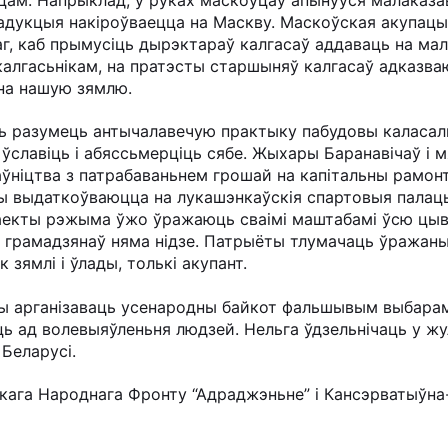
радукцыя накіроўваецца на Маскву. Маскоўская акупа
, каб прымусіць дырэктараў калгасаў аддаваць на ма
калгасьнікам, на пратэсты старшыняў калгасаў адказва
 на нашую зямлю.
ь разумець антычалавечую практыку пабудовы каласаль
а ўславіць і абяссьмерціць сябе. Жыхары Баранавічаў 
аўніцтва з патрабаваньнем грошай на капітальны рамонт
ы выдаткоўваюцца на лукашэнкаўскія спартовыя палацы.
аекты рэжыма ўжо ўражаюць сваімі маштабамі ўсю цыві
а грамадзянаў няма нідзе. Патрыёты тлумачаць ўражан
 зямлі і ўлады, толькі акупант.
нны арганізаваць усенародны байкот фальшывым выбара
ь ад волевыяўленьня людзей. Нельга ўдзельнічаць у жуль
Беларусі.
скага Народнага Фронту “Адраджэньне” і Кансэрватыўн