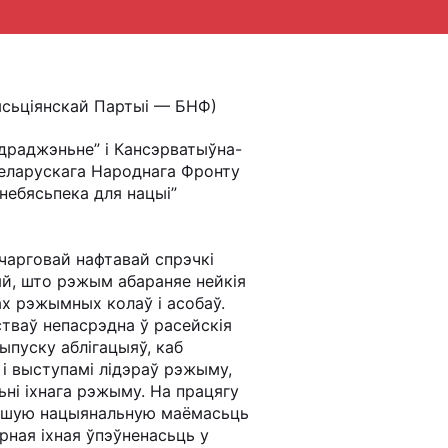
ысьціянскай Партыі — БНФ)
драджэньне” і Кансэрватыўна-
Беларускага Народнага Фронту
небясьпека для нацыі”
 чарговай нафтавай спрэчкі
й, што рэжым абараняе нейкія
х рэжымных колаў і асобаў.
тваў непасрэдна ў расейскія
выпуску аблігацыяў, каб
і і выступамі лідэраў рэжыму,
ьні іхнага рэжыму. На працягу
нашую нацыянальную маёмасьць
рная іхная ўпэўненасьць у