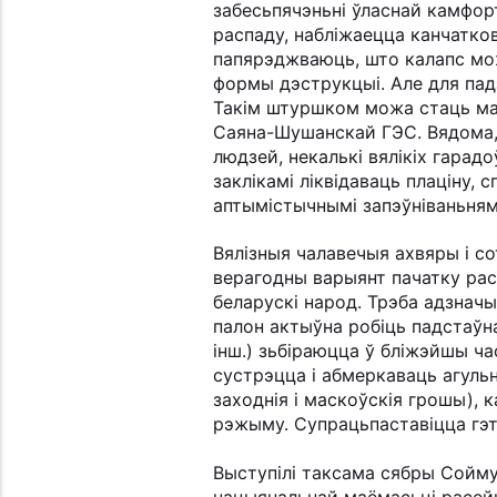
забесьпячэньні ўласнай камфор
распаду, набліжаецца канчатков
папярэджваюць, што калапс мож
формы дэструкцыі. Але для пад
Такім штуршком можа стаць маш
Саяна-Шушанскай ГЭС. Вядома, 
людзей, некалькі вялікіх гарад
заклікамі ліквідаваць плаціну, 
аптымістычнымі запэўніваньнямі
Вялізныя чалавечыя ахвяры і со
верагодны варыянт пачатку рас
беларускі народ. Трэба адзнач
палон актыўна робіць падстаўн
інш.) зьбіраюцца ў бліжэйшы ч
сустрэцца і абмеркаваць агульн
заходнія і маскоўскія грошы), 
рэжыму. Супрацьпаставіцца гэт
Выступілі таксама сябры Сойму
нацыянальнай маёмасьці расейц