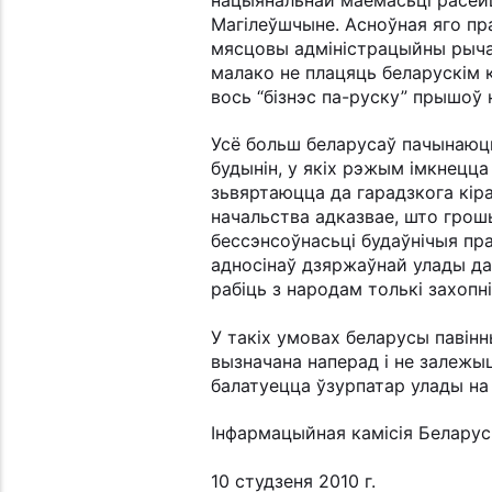
Магілеўшчыне. Асноўная яго п
мясцовы адміністрацыйны рычаг
малако не плацяць беларускім 
вось “бізнэс па-руску” прышоў
Усё больш беларусаў пачынаюц
будынін, у якіх рэжым імкнецц
зьвяртаюцца да гарадзкога кір
начальства адказвае, што грош
бессэнсоўнасьці будаўнічыя пр
адносінаў дзяржаўнай улады д
рабіць з народам толькі захопнік
У такіх умовах беларусы паві
вызначана наперад і не залежыц
балатуецца ўзурпатар улады на 
Інфармацыйная камісія Белару
10 студзеня 2010 г.