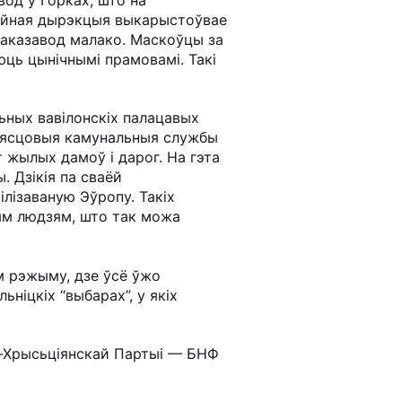
цыйная дырэкцыя выкарыстоўвае
лаказавод малако. Маскоўцы за
юць цынічнымі прамовамі. Такі
ных вавілонскіх палацавых
і мясцовыя камунальныя службы
 жылых дамоў і дарог. На гэта
 Дзікія па сваёй
лізаваную Эўропу. Такіх
ым людзям, што так можа
м рэжыму, дзе ўсё ўжо
ніцкіх “выбарах”, у якіх
а-Хрысьціянскай Партыі — БНФ