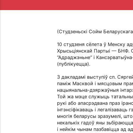
(Студзеньскі Сойм Беларускаг
10 студзеня сёлета ў Менску а
Хрысьціянскай Партыі — БНФ. С
“Адраджэньне” і Кансэрватыўна
(публікуецца).
З дакладамі выступіў сп. Сярге
паміж Масквой і мясцовым пра
нацыянальна-дзяржаўныя інтарэ
Той жа мэце служыць татальны
рукі або апасрэдвана праз іран
інтэнсіфікаваць і легалізаваць
многія беларусы зразумелі, што
некалькіх гадоў яны зьбіраюц
і нейкім чынам пазбавіцца ад а