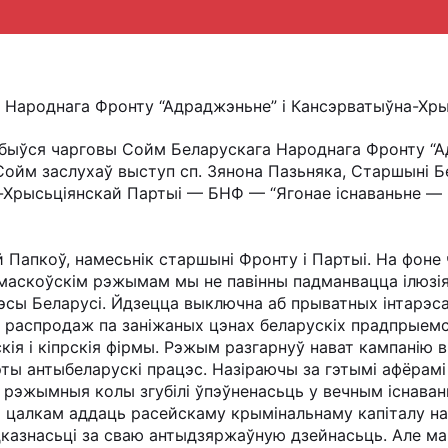
а Народнага Фронту “Адраджэньне” і Кансэрватыўна-Хр
дбыўся чарговы Сойм Беларускага Народнага Фронту “А
ойм заслухаў выступ сп. Зянона Пазьняка, Старшыні 
-Хрысьціянскай Партыі — БНФ — “Ягонае існаваньне — 
й Папкоў, намесьнік старшыні Фронту і Партыі. На фоне
маскоўскім рэжымам мы не павінны падманвацца ілюзія
сы Беларусі. Йдзецца выключна аб прыватных інтарэса
 распродаж па заніжаных цэнах беларускіх прадпрыемс
скія і кіпрскія фірмы. Рэжым разгарнуў нават кампанію 
 гэты антыбеларускі працэс. Назіраючы за гэтымі афёрам
 рэжымныя колы згубілі ўпэўненасьць у вечным існаван
ца цалкам аддаць расейскаму крымінальнаму капіталу 
дказнасьці за сваю антыдзяржаўную дзейнасьць. Але ма