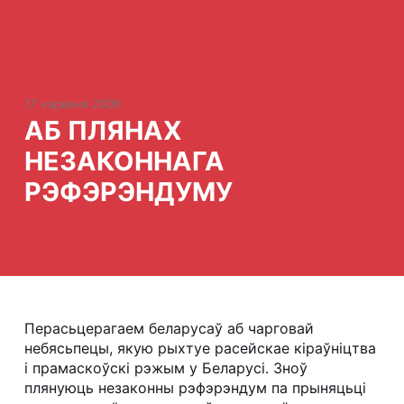
17 чэрвеня 2006
АБ ПЛЯНАХ
НЕЗАКОННАГА
РЭФЭРЭНДУМУ
Перасьцерагаем беларусаў аб чарговай
небясьпецы, якую рыхтуе расейскае кіраўніцтва
і прамаскоўскі рэжым у Беларусі. Зноў
плянуюць незаконны рэфэрэндум па прыняцьці