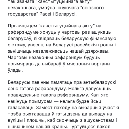
так званага “канстытуцыйнага акту”
незаконнага, умоўна існуючага “союзного
государства” Расеі і Беларусі.
Прыняцьцем “канстытуцыйнага акту” на
рэфэрэндуме хочуць у чарговы раз ашукаць
беларусаў, ліквідаваць беларускую фінансавую
сістэму, увесьці на Беларусі расейскія грошы і
зьнішчыць незалежнасьць нашай дзяржавы.
Чарговы незаконны рэфэрэндум будуць
прымяраць да выбараў ў мясцовыя ворганы
ўлады.
Беларусы павінны памятаць пра антыбеларускі
сэнс гэтага рэфэрэндуму. Нельга дапусьціць
правядзеньне такога рэфэрэндуму. Калі яго
накінуць прымусам — нельга будзе йсьці
галасаваць. Замест паходу на выбарчыя ўчасткі
трэба рыхтавацца ў гэты дзень да выхаду на
вуліцы і плошчы, каб скончыць з ашуканствам і
нішчэньнем нашай краіны. Гуртуйцеся вакол