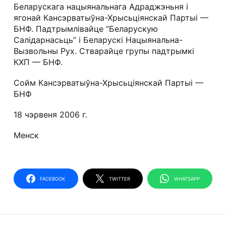
Беларускага нацыянальнага Адраджэньня і
ягонай Кансэрватыўна-Хрысьціянскай Партыі —
БНФ. Падтрымлівайце “Беларускую
Салідарнасьць” і Беларускі Нацыянальна-
Вызвольны Рух. Стварайце групы падтрымкі
КХП — БНФ.
Сойм Кансэрватыўна-Хрысьціянскай Партыі —
БНФ
18 чэрвеня 2006 г.
Менск
FACEBOOK
TWITTER
WHATSAPP