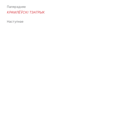
Папярэдняе
КРАМЛЁЎСКІ ТЭАТРЫК
Наступнае
АБ СУПРАЦІЎЛЕНЬНІ ЗЬНІШЧЭНЬНЮ БЕЛАРУСКАЙ
КУЛЬТУРЫ
© НАРОДНАЯ ПАРТЫЯ. УСЕ ПРАВЫ АБАРОНЕНЫЯ.
ПРЫ ПЕРАДРУКУ ІНФАРМАЦЫІ СПАСЫЛКА НА САЙТ
“НАРОДНАЯ ПАРТАЯ” АБАВЯЗКОВАЯ.