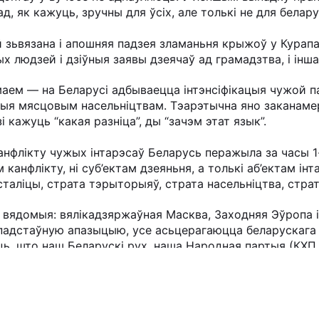
д, як кажуць, зручны для ўсіх, але толькі не для белару
й зьвязана і апошняя падзея зламаньня крыжоў у Курапа
х людзей і дзіўныя заявы дзеячаў ад грамадзтва, і інша
аем — на Беларусі адбываецца інтэнсіфікацыя чужой па
цыя мясцовым насельніцтвам. Тэарэтычна яно заканамерн
і кажуць “какая разніца”, ды “зачэм этат язык”.
анфлікту чужых інтарэсаў Беларусь перажыла за часы 1-
м канфлікту, ні суб’ектам дзеяньня, а толькі аб’ектам ін
сталіцы, страта тэрыторыяў, страта насельніцтва, стра
 вядомыя: вялікадзяржаўная Масква, Заходняя Эўропа і
 падстаўную апазыцыю, усе асьцерагаюцца беларускага
даць, што наш Беларускі рух, наша Народная партыя (КХ
 Беларусі. Мы можам толькі часткова яго скарыстаць, б
 барацьбы з навалаччу і чужароднымі сіламі.
алітычнага і грамадзкага змаганьня з антыбеларускім 