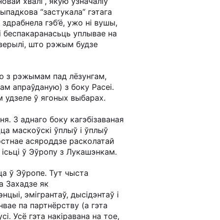
вай хвалі”, якую ўзначаліў
ыпадкова “застукала” гэтага
здрабнела гэб’ё, ужо ні вушы,
і беспакаранасьць уплывае на
аверылі, што рэжым будзе
ю з рэжымам пад лёзунгам,
ам апраўданую) з боку Расеі.
м удзеле ў ягоных выбарах.
ня. З аднаго боку кагэбізаваная
ца маскоўскі ўплыў і ўплыў
тэстнае асяроддзе расколатай
 ісьці ў Эўропу з Лукашэнкам.
ца ў Эўропе. Тут чыста
а Захадзе як
цыі, эмігрантаў, дысідэнтаў і
нвае па партнёрству (а гэта
сі. Усё гэта накіравана на тое,