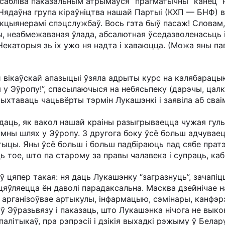
сабліва паказальным атрымаўся “прагматычны” канец “но
Нядаўна група кіраўніцтва нашай Партыі (КХП — БНФ) в
нкцыянерамі спэцслужбаў. Вось гэта быў пасаж! Словам, 
ты, неабмежаваная ўлада, абсалютная ўседазволенасьць 
” Некаторыя зь іх ужо ня надта і хаваюцца. (Можа яны п
 вікаўскай апазыцыі ўзяла адрыты курс на калябарацы
у Эўропу!”, спасылаючыся на небясьпеку (дарэчы, цалк
ыхтаваць чацьвёрты тэрмін Лукашэнкі і заявіла аб сваі
відаць, як вакол нашай краіны разыгрываецца чужая гуль
ны шлях у Эўропу. З другога боку ўсё больш адчуваец
ітыцы. Яны ўсё больш і больш падбіраюць пад сябе пра
ць тое, што па старому за правы чалавека і супраць, каб
 цяпер такая: ня даць Лукашэнку “загразнуць”, зачапіц
цяўляецца ён даволі парадаксальна. Масква дзейнічае н
рганізоўвае артыкулы, інфармацыю, сэмінары, канфэрэн
аў Эўразьвязу і паказаць, што Лукашэнка нічога не выко
палітыкаў, пра рэпрэсіі і дзікія выхадкі рэжыму ў Белару