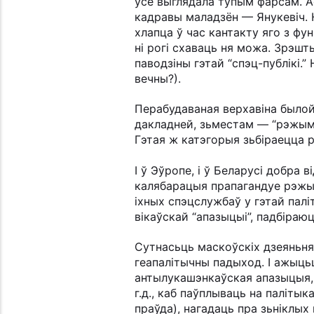
ўсё выглядала тупым фарсам. А
кадравы маладзён — Янукевіч. 
хлапца ў час кантакту яго з фу
ні рогі схаваць ня можа. Зрэш
паводзіны гэтай “спэц-публікі.
вечны?).
Перабудаваная верхавіна былой
дакладней, зьместам — “рэжым 
Гэтая ж катэгорыя зьбіраецца р
І ў Эўропе, і ў Беларусі добра 
калябарацыя прапагандуе рэжым
іхных спэцслужбаў у гэтай пал
вікаўскай “апазыцыі”, падбіраю
Сутнасьць маскоўскіх дзеяньняў
геапалітычны падыход. І ажыць
антылукашэнкаўская апазыцыя, а
г.д., каб паўплываць на палітык
праўда), нагадаць пра зьніклых 