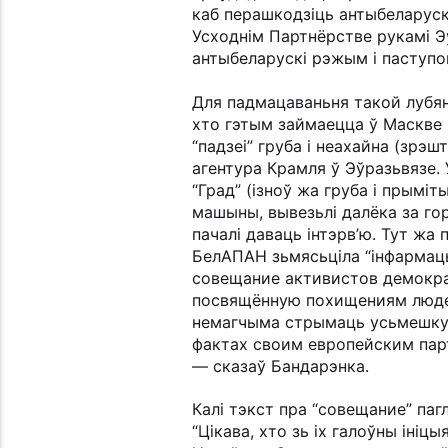
каб перашкодзіць антыбеларуск
Усходнім Партнёрстве рукамі Э
антыбеларускі рэжым і паступо
Для падмацаваньня такой лубянс
хто гэтым займаецца ў Маскве і
“падзеі” груба і неахайна (зрэ
агентура Крамля ў Эўразьвязе. 
“Град” (ізноў жа груба і прыміт
машыны, вывезьлі далёка за гор
пачалі даваць інтэрв’ю. Тут жа
БелАПАН зьмясьціла “інфармац
совещание активистов демокра
посвящённую похищениям людей
немагчыма стрымаць усьмешку. 
фактах своим европейским парт
— сказаў Бандарэнка.
Калі тэкст пра “совещание” паг
“Цікава, хто зь іх галоўны ініцы