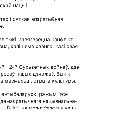
скай нацыі.
тах і хуткая апэратыўная
е.
літыкі, завязваецца канфлікт
а, калі няма свайго, калі сваё
й і 2-й Сусьветных войнаў, дзе
тарэсаў іншых дзяржаў. Вынік
та маёмасьці, страта культуры.
 антыбеларускі рэжым. Усе
 дэмакратычнага нацыянальна-
П — БНФ) ня можа ўдзельнічаць
о ў нас свой беларускі
рэжымам, зь ягонай уладай і