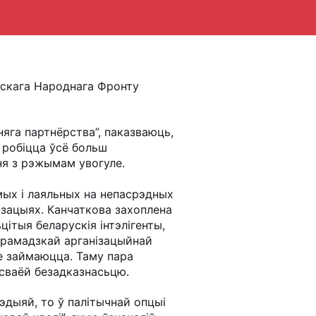
ускага Народнага Фронту
яга партнёрства”, паказваюць,
 робіцца ўсё больш
ня з рэжымам увогуле.
мых і лаяльных на непасрэдных
ізацыях. Канчаткова захоплена
цітыя беларускія інтэлігенты,
 грамадзкай арганізацыйнай
не займаюцца. Таму пара
 сваёй безадказнасьцю.
эдыяй, то ў палітычнай опцыі