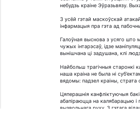
небудзь краіне Эўразьвязу. Выха
З усёй гэтай маскоўскай атака
інфармацыя пра гэта ад пабочны
Галоўная выснова з усяго што м
чужых інтарэсаў, ідзе маніпуля
вынішчана ці задушана, клі людз
Найбольш трагічныя старонкі к
наша краіна не была ні суб’екта
вядомы: падзел краіны, страта 
Цяперашнія канфліктуючыя бакі
абапіраюцца на калябарацыю і
вызвольнага руху. З гэтага ві
у канфлікце чужых інтарэсаў на
народны інтэрас і свая пазыцыя
Наша пазыцыя — гэта пазыцыя п