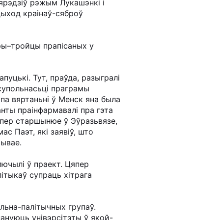
ярэдзіў рэжым Лукашэнкі і
дыход краінаў-сяброў
ары–тройцы прапісаных у
пуцькі. Тут, праўда, разыгралі
 супольнасьці праграмы
 па вяртаньні ў Менск яна была
анты праінфармавалі пра гэта
цяпер старшынюе ў Эўразьвязе,
с Паэт, які заявіў, што
чывае.
лючылі ў праект. Цяпер
літыкаў супраць хітрага
льна-палітычных групаў.
ануюць унівэрсітэты ў якой-