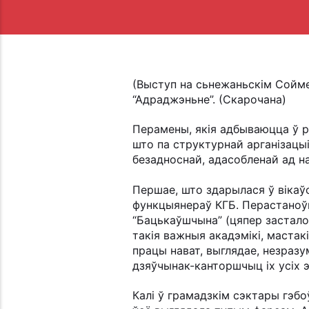
(Выступ на сьнежаньскім Сойм
“Адраджэньне”. (Скарочана)
Перамены, якія адбываюцца ў р
што па структурнай арганізацыі
безадноснай, адасобленай ад н
Першае, што здарылася ў вікаў
функцыянераў КГБ. Перастаноўкі
“Бацькаўшчына” (цяпер засталос
такія важныя акадэмікі, мастак
працы нават, выглядае, незразу
дзяўчынак-канторшчыц іх усіх э
Калі ў грамадзкім сэктары гэб