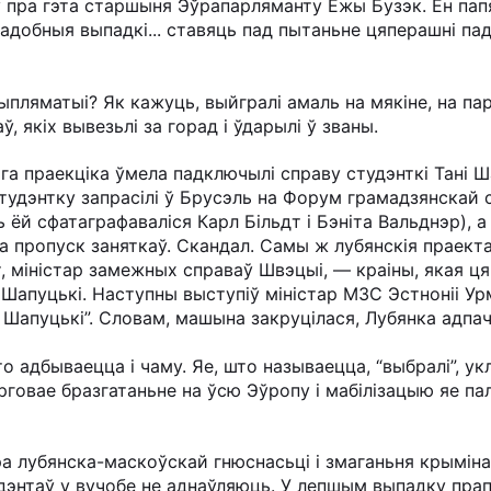
ў пра гэта старшыня Эўрапарляманту Ежы Бузэк. Ён пап
падобныя выпадкі... ставяць пад пытаньне цяперашні па
ыпляматыі? Як кажуць, выйгралі амаль на мякіне, на п
 якіх вывезьлі за горад і ўдарылі ў званы.
га праекціка ўмела падключылі справу студэнткі Тані Ша
студэнтку запрасілі ў Брусэль на Форум грамадзянскай
 ёй сфатаграфаваліся Карл Більдт і Бэніта Вальднэр), а
 за пропуск заняткаў. Скандал. Самы ж лубянскія праект
т, міністар замежных справаў Швэцыі, — краіны, якая 
Шапуцькі. Наступны выступіў міністар МЗС Эстноніі Урма
 Шапуцькі”. Словам, машына закруцілася, Лубянка адпа
о адбываецца і чаму. Яе, што называецца, “выбралі”, ук
говае бразгатаньне на ўсю Эўропу і мабілізацыю яе па
а лубянска-маскоўскай гнюснасьці і змаганьня крыміна
удэнтаў у вучобе не аднаўляюць. У лепшым выпадку прап