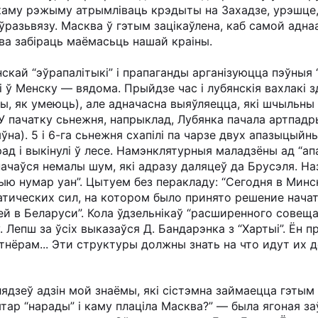
аму рэжыму атрымліваць крэдыты на Захадзе, урэшце, 
ўразьвязу. Масква ў гэтым зацікаўлена, каб самой ад
ва забіраць маёмасьць нашай краіны.
кай “эўрапалітыкі” і прапаганды арганізуюцца пэўныя “
 ў Менску — вядома. Прыйдзе час і лубянскія вахлакі 
шты, як умеюць), але адначасна выяўляецца, які шчыль
У пачатку сьнежня, напрыклад, Лубянка пачала артпадр
ыўна). 5 і 6-га сьнежня схапілі па чарзе двух апазыцыйны
ад і выкінулі ў лесе. Намэнклятурныя маладзёны ад “апа
 пачаўся немалы шум, які адразу даляцеў да Брусэля. На
ыю нумар уан”. Цытуем без перакладу: “Сегодня в Мин
тических сил, на котором было принято решение нач
 в Беларуси”. Кола ўдзельнікаў “расширенного совеща
Лепш за ўсіх выказаўся Д. Бандарэнка з “Хартыі”. Ён п
нёрам... Эти структуры должны знать на что идут их д
лядзеў адзін мой знаёмы, які сістэмна займаецца гэтым
ятар “нарады” і каму плаціла Масква?” — была ягоная заўв