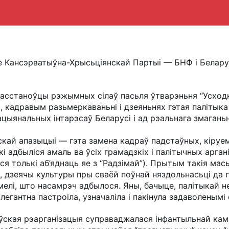
е Кансэрватыўна-Хрысьціянскай Партыі — БНФ і Белар
асстаноўцы рэжымных сілаў пасьля ўтварэньня “Усходн
, кадравым разьмеркаваньні і дзеяньнях гэтая палітыка
ацыянальных інтарэсаў Беларусі і ад рэальнага змагань
скай апазыцыі — гэта замена кадраў падстаўных, кіруе
 адбыліся амаль ва ўсіх грамадзкіх і палітычных арган
я толькі аб’яднаць яе з “Радзімай”). Прытым такія мась
і, дзеячы культуры пры сваёй поўнай няздольнасьці да
мелі, што насамрэч адбылося. Яны, бачыце, палітыкай 
легантна пастроіла, узначаліла і пакінула задаволенымі
оўская рэарганізацыя суправаджалася інфантыльнай кам