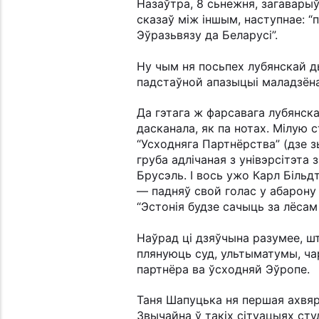
Назаўтра, 8 сьнежня, загавары
сказаў між іншым, наступнае: “
Эўразьвязу да Беларусі”.
Ну чым ня посьпех лубянскай д
падстаўной апазыцыі маладзёнаў,
Да гэтага ж фарсавага лубянска
дасканала, як па нотах. Мілую 
“Усходняга Партнёрства” (дзе зь
груба адлічаная з унівэрсітэта
Брусэль. І вось ужо Карл Більд
— падняў свой голас у абарону 
“Эстонія будзе сачыць за лёсам
Наўрад ці дзяўчына разумее, шт
плянуюць суд, ультыматумы, чар
партнёра ва ўсходняй Эўропе.
Таня Шапуцька ня першая ахвяр
Звычайна ў такіх сітуацыях ст