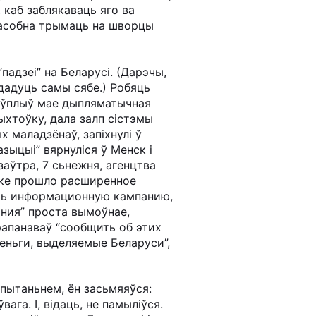
каб заблякаваць яго ва
наасобна трымаць на шворцы
падзеі” на Беларусі. (Дарэчы,
здадуць самы сябе.) Робяць
ны ўплыў мае дыпляматычная
ыхтоўку, дала залп сістэмы
х маладзёнаў, запіхнулі ў
зыцыі” вярнуліся ў Менск і
заўтра, 7 сьнежня, агенцтва
ске прошло расширенное
ать информационную кампанию,
ния” проста вымоўнае,
рапанаваў “сообщить об этих
еньги, выделяемые Беларуси”,
 пытаньнем, ён засьмяяўся:
ага. І, відаць, не памыліўся.