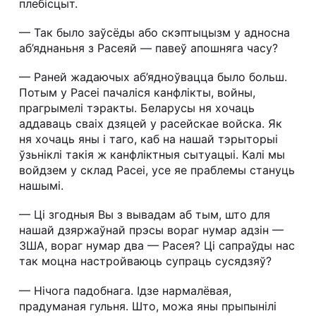
плебісцыт.
— Так было заўсёды або скэптыцызм у адносна
аб’яднаньня з Расеяй — павеў апошняга часу?
— Раней жадаючых аб’ядноўвацца было больш.
Потым у Расеі пачаліся канфлікты, войны,
прагрымелі тэракты. Беларусы ня хочаць
аддаваць сваіх дзяцей у расейскае войска. Як
ня хочаць яны і таго, каб на нашай тэрыторыі
ўзьніклі такія ж канфліктныя сытуацыі. Калі мы
войдзем у склад Расеі, усе яе праблемы стануць
нашымі.
— Ці згодныя Вы з вывадам аб тым, што для
нашай дзяржаўнай прэсы вораг нумар адзін —
ЗША, вораг нумар два — Расея? Ці сапраўды нас
так моцна настройваюць супраць сусядзяў?
— Нічога падобнага. Ідзе нармалёвая,
прадуманая гульня. Што, можа яны прыпынілі