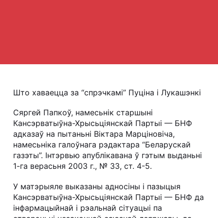
Што хаваецца за “спрэчкамі” Пуціна і Лукашэнкі
Сяргей Папкоў, намесьнік старшыні
Кансэрватыўна-Хрысьціянскай Партыі — БНФ
адказаў на пытаньні Віктара Марціновіча,
намесьніка галоўнага рэдактара “Беларускай
газэты”. Інтэрвью апублікавана ў гэтым выданьні
1-га верасьня 2003 г., № 33, ст. 4-5.
У матэрыяле выказаны адносіны і пазыцыя
Кансэрватыўна-Хрысьціянскай Партыі — БНФ да
інфармацыйнай і рэальнай сітуацыі па