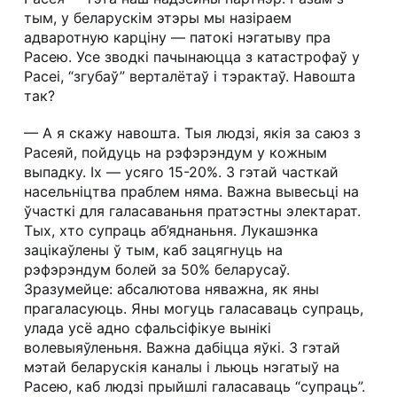
тым, у беларускім этэры мы назіраем
адваротную карціну — патокі нэгатыву пра
Расею. Усе зводкі пачынаюцца з катастрофаў у
Расеі, “згубаў” верталётаў і тэрактаў. Навошта
так?
— А я скажу навошта. Тыя людзі, якія за саюз з
Расеяй, пойдуць на рэфэрэндум у кожным
выпадку. Іх — усяго 15-20%. З гэтай часткай
насельніцтва праблем няма. Важна вывесьці на
ўчасткі для галасаваньня пратэстны электарат.
Тых, хто супраць аб’яднаньня. Лукашэнка
зацікаўлены ў тым, каб зацягнуць на
рэфэрэндум болей за 50% беларусаў.
Зразумейце: абсалютова няважна, як яны
прагаласуюць. Яны могуць галасаваць супраць,
улада усё адно сфальсіфікуе вынікі
волевыяўленьня. Важна дабіцца яўкі. З гэтай
мэтай беларускія каналы і льюць нэгатыў на
Расею, каб людзі прыйшлі галасаваць “супраць”.