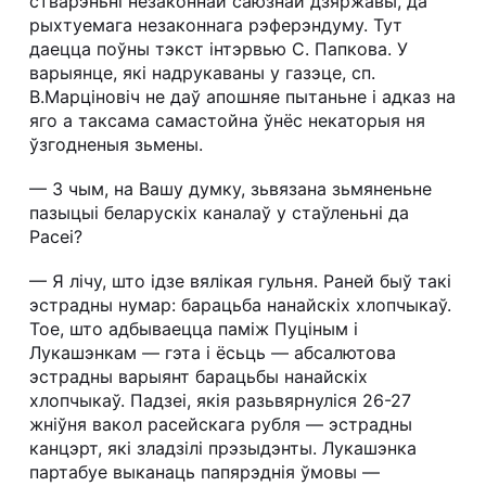
стварэньні незаконнай саюзнай дзяржавы, да
рыхтуемага незаконнага рэферэндуму. Тут
даецца поўны тэкст інтэрвью С. Папкова. У
варыянце, які надрукаваны у газэце, сп.
В.Марціновіч не даў апошняе пытаньне і адказ на
яго а таксама самастойна ўнёс некаторыя ня
ўзгодненыя зьмены.
— З чым, на Вашу думку, зьвязана зьмяненьне
пазыцыі беларускіх каналаў у стаўленьні да
Расеі?
— Я лічу, што ідзе вялікая гульня. Раней быў такі
эстрадны нумар: барацьба нанайскіх хлопчыкаў.
Тое, што адбываецца паміж Пуціным і
Лукашэнкам — гэта і ёсьць — абсалютова
эстрадны варыянт барацьбы нанайскіх
хлопчыкаў. Падзеі, якія разьвярнуліся 26-27
жніўня вакол расейскага рубля — эстрадны
канцэрт, які зладзілі прэзыдэнты. Лукашэнка
партабуе выканаць папярэднія ўмовы —