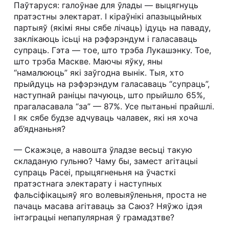
Паўтаруся: галоўнае для ўлады — выцягнуць
пратэстны электарат. І кіраўнікі апазыцыйных
партыяў (якімі яны сябе лічаць) ідуць на паваду,
заклікаюць ісьці на рэфэрэндум і галасаваць
супраць. Гэта — тое, што трэба Лукашэнку. Тое,
што трэба Маскве. Маючы яўку, яны
“намалююць” які заўгодна вынік. Тыя, хто
прыйдуць на рэфэрэндум галасаваць “супраць”,
наступнай раніцы пачуюць, што прыйшло 65%,
прагаласавала “за” — 87%. Усе пытаньні прайшлі.
І як сябе будзе адчуваць чалавек, які ня хоча
аб’яднаньня?
— Скажэце, а навошта ўладзе весьці такую
складаную гульню? Чаму бы, замест агітацыі
супраць Расеі, прыцягненьня на ўчасткі
пратэстнага электарату і наступных
фальсіфікацыяў яго волевыяўленьня, проста не
пачаць масава агітаваць за Саюз? Няўжо ідэя
інтэграцыі непапулярная ў грамадзтве?