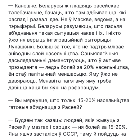
— Канешне. Беларусы ж глядзяць расейскае
тэлебачаньне, бачаць, што там адбываецца, які
распад і развал ідзе. Не ў Маскве, вядома, а на
пэрыфэрыі. Беларусы разумеюць, што пасьля
аб’яднаньня такая сытуацыя чакае і іх. І ніхто
ўжо ня верыць інтэграцыйнай рыторыцы
Лукашэнкі. Больш за тое, яго не падтрымлівае
аніводны слой насельніцтва. Сацыялягічныя
дасьледаваньні дэманструюць, што ў актыве
прэзыдэнта — ледзь болей за 20% насельніцтва,
ён стаў палітычнай меншасьцю. Яму ўжо не
давяраюць. Менавіта пагэтаму яму трэба
дабіцца хаця бы яўкі на рэфэрэндум.
— Вы мяркуеце, што толькі 15-20% насельніцтва
гатовыя аб’яднацца з Расеяй?
— Будзем так казаць: людзей, якія жывуць з
Расеяй у мазгах і сэрцах — ня болей за 15-20%.
Яны яшчэ засталіся ў СССР, таму й пойдуць на