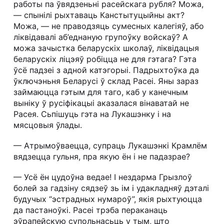
работы па ўвядзеньні расейскага рубля? Можа,
— спынілі рыхтаваць Канстытуцыйны акт?
Можа, — не праводзяць сумесных калегіяў, або
ліквідавалі аб’еднаную групоўку войскаў? А
можа зачыстка беларускіх школаў, ліквідацыя
беларускіх ліцэяў робіцца не для гэтага? Гэта
ўсё падзеі з адной катэгорыі. Падрыхтоўка да
ўключэньня Беларусі ў склад Расеі. Яны зараз
займаюцца гэтым для таго, каб у канечным
выніку ў русіфікацыі аказалася вінаватай не
Расея. Сьпішуць гэта на Лукашэнку і на
мясцовыя ўлады.
— Атрымоўваецца, супраць Лукашэнкі Крамлём
вядзецца гульня, пра якую ён і не падазрае?
— Усё ён цудоўна ведае! І нездарма Грызлоў
болей за гадзіну сядзеў зь ім і удакладняў дэталі
будучых “эстрадных нумароў”, якія рыхтуюцца
да пастаноўкі. Расеі трэба пераканаць
эўрапейскую супольнасьць у тым, што