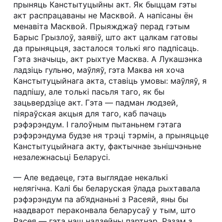
прыняць Канстытуцыйны акт. Як быццам гэты
акт распрацаваны не Масквой. А напісаны ён
менавіта Масквой. Прыяжджаў перад гэтым
Барыс Грызлоў, заявіў, што акт цалкам гатовы
да прыняцьця, засталося толькі яго падпісаць.
Гэта значыць, акт рыхтуе Масква. А Лукашэнка
ладзіць гульню, маўляў, гэта Маква ня хоча
Канстытуцыйнага акта, ставіць умовы: маўляў, я
падпішу, але толькі пасьля таго, як бы
зацьвердзіце акт. Гэта — падман людзей,
піяраўская акцыя для таго, каб пачаць
рэфэрэндум. І галоўным пытаньнем гэтага
рэфэрэндума будзе ня трэці тэрмін, а прыняцьце
Канстытуцыйнага акту, фактычнае зьнішчэньне
незалежнасьці Беларусі.
— Але ведаеце, гэта выглядае некалькі
нелягічна. Калі бы беларуская ўлада рыхтавала
рэфэрэндум па аб’яднаньні з Расеяй, яны бы
наадварот пераконвала беларусаў у тым, што
Расея — гэта наш надзейны партнэр. Разам з