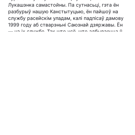
Лукашэнка самастойны. Па сутнасьці, гэта ён
разбурыў нашую Канстытуцыю, ён пайшоў на
службу расейскім уладам, калі падпісаў дамову
1999 году аб стварэньні Саюзнай дзяржавы. Ён
— на іх службе. Так што усё, што адбываецца ў
расейска-беларускіх адносінах — альбо апошні,
альбо адзін з апошніх “эстрадных нумароў”
перад аб’яўленьнем рэфэрэндуму.
— Але ж ў дэбатах, якія разразіліся вакол
расейскага рубля і Канстытуцыйнага акту,
выразна праглядаецца пазыцыя Пуціна і
канфрантацыйны ёй пункт гледжаньня
Лукашэнкі. Першы настойвае на гарантыях
увядзеньня рубля, другі — на прыняцьці
Канстытуцыйнага акту як умове ўвядзеньня
расейскай валюты. Няўжо гэта — таксама
гульня?
— Канешне! У Канстытуцыйным акце ж і