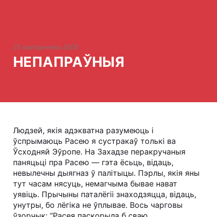
25 кастрычніка 2005
НЕПАПРАЎНЫЯ
Людзей, якія адэкватна разумеюць і
ўспрымаюць Расею я сустракаў толькі ва
Ўсходняй Эўропе. На Захадзе перакручаныя
паняцьці пра Расею — гэта ёсьць, відаць,
невылечны дыягназ ў палітыцы. Пэрлы, якія яны
тут часам нясуць, немагчыма бывае нават
уявіць. Прычыны паталёгіі знаходзяцца, відаць,
унутры, бо лёгіка не ўплывае. Вось чарговы
ўзорчык: “Расея паскорыла б сваю