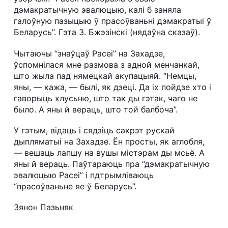
дэмакратычную эвалюцыю, калі б заняла
галоўную пазыцыю ў прасоўваньні дэмакратыі ў
Беларусь”. Гэта З. Бжэзінскі (нядаўна сказаў).
Чытаючы “знаўцаў Расеі” на Захадзе,
ўспомнілася мне размова з адной менчанкай,
што жыла пад нямецкай акупацыяй. “Немцы,
яны, — кажа, — былі, як дзеці. Да іх пойдзе хто і
гаворыць хлусьню, што так ды гэтак, чаго не
было. А яны й вераць, што той балбоча”.
У гэтым, відаць і сядзіць сакрэт рускай
дыпляматыі на Захадзе. Ён просты, як аглобля,
— вешаць лапшу на вушы містэрам ды мсьё. А
яны й вераць. Паўтараюць пра “дэмакратычную
эвалюцыю Расеі” і пдтрымліваюць
“прасоўваньне яе ў Беларусь”.
Зянон Пазьняк