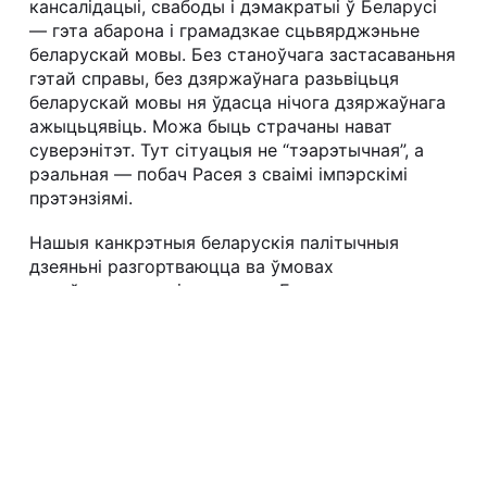
кансалідацыі, свабоды і дэмакратыі ў Беларусі
— гэта абарона і грамадзкае сцьвярджэньне
беларускай мовы. Без станоўчага застасаваньня
гэтай справы, без дзяржаўнага разьвіцьця
беларускай мовы ня ўдасца нічога дзяржаўнага
ажыцьцявіць. Можа быць страчаны нават
суверэнітэт. Тут сітуацыя не “тэарэтычная”, а
рэальная — побач Расея з сваімі імпэрскімі
прэтэнзіямі.
Нашыя канкрэтныя беларускія палітычныя
дзеяньні разгортваюцца ва ўмовах
напоўлегальнага існаваньня. Гэта, практычна,
ёсьць умовы акупацыйнага становішча. Таму
шмат якія важныя пытаньні нацыянальна-
дэмакратычнага змаганьня за вольную Беларусь
публічна не абмяркоўваюцца. Гэта абцяжарвае
наш рух. Але гэта ёсьць таксама і
неабходнасьць для перамогі.
Зянон Пазьняк