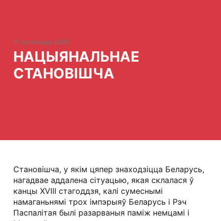
11 лістапада 2005
НАЦЫЯНАЛЬНАЕ
СТАНОВІШЧА
Становішча, у якім цяпер знаходзіцца Беларусь,
нагадвае аддалена сітуацыю, якая склалася ў
канцы ХVIII стагоддзя, калі сумеснымі
намаганьнямі трох імпэрыяў Беларусь і Рэч
Паспалітая былі разарваныя паміж немцамі і