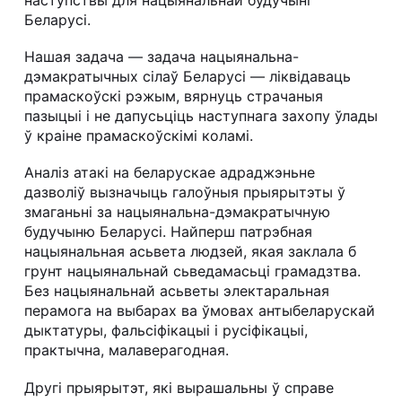
Беларусі.
Нашая задача — задача нацыянальна-
дэмакратычных сілаў Беларусі — ліквідаваць
прамаскоўскі рэжым, вярнуць страчаныя
пазыцыі і не дапусьціць наступнага захопу ўлады
ў краіне прамаскоўскімі коламі.
Аналіз атакі на беларускае адраджэньне
дазволіў вызначыць галоўныя прыярытэты ў
змаганьні за нацыянальна-дэмакратычную
будучыню Беларусі. Найперш патрэбная
нацыянальная асьвета людзей, якая заклала б
грунт нацыянальнай сьведамасьці грамадзтва.
Без нацыянальнай асьветы электаральная
перамога на выбарах ва ўмовах антыбеларускай
дыктатуры, фальсіфікацыі і русіфікацыі,
практычна, малаверагодная.
Другі прыярытэт, які вырашальны ў справе