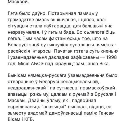
Масквой.
Гэта было даўно. Гістарычная памяць у
грамадзтве амаль зьнішчаная, і цяпер, калі
сітуацыя стала паўтарацца, для бальшыні яна
незразумелая. І ў гэтым бяда. Бо сьляпога біць
лёгка. Тым часам фактам ёсьць тое, што на
Беларусі зноў сутыкнуліся супольныя нямецка-
расейскія інтарэсы. Пачатак гэтага сутыкненьня
і ўзаемадзеяньня дакладна зафіксаваны — 1998
год, Місія АБСЭ пад кіраўніцтвам Ганса Віка.
Вынікам нямецка-рускага ўзаемадзеяньня было
стварэньне ў Беларусі ненацыянальнай,
неадраджэнскай і па сутнасьці прамаскоўскай
апазыцыі рэжыму, цалкам кіруемай з Брусэля і
Масквы. Двайны ўплыў, як і падвойная
сэрвільнасьць “апазыцыі”, вынікалі, відаць, са
зьместу вядомай дамоўленасьці паміж Гансам
Вікам і КГБ.