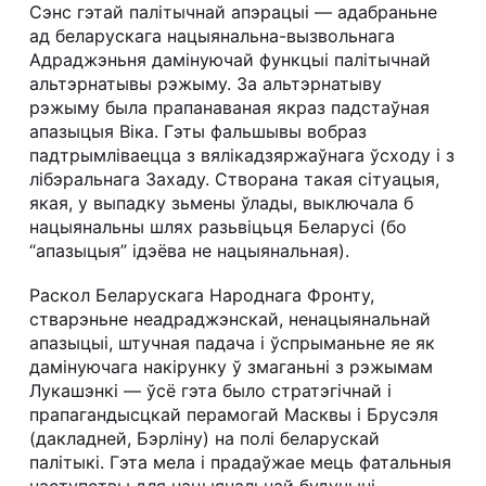
Сэнс гэтай палітычнай апэрацыі — адабраньне
ад беларускага нацыянальна-вызвольнага
Адраджэньня дамінуючай функцыі палітычнай
альтэрнатывы рэжыму. За альтэрнатыву
рэжыму была прапанаваная якраз падстаўная
апазыцыя Віка. Гэты фальшывы вобраз
падтрымліваецца з вялікадзяржаўнага ўсходу і з
лібэральнага Захаду. Створана такая сітуацыя,
якая, у выпадку зьмены ўлады, выключала б
нацыянальны шлях разьвіцьця Беларусі (бо
“апазыцыя” ідэёва не нацыянальная).
Раскол Беларускага Народнага Фронту,
стварэньне неадраджэнскай, ненацыянальнай
апазыцыі, штучная падача і ўспрыманьне яе як
дамінуючага накірунку ў змаганьні з рэжымам
Лукашэнкі — ўсё гэта было стратэгічнай і
прапагандысцкай перамогай Масквы і Брусэля
(дакладней, Бэрліну) на полі беларускай
палітыкі. Гэта мела і прадаўжае мець фатальныя
наступствы для нацыянальнай будучыні