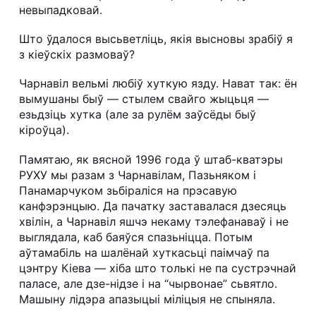
невыпадковай.
Што ўдалося высьветліць, якія высновы зрабіў я
з кіеўскіх размоваў?
Чарнавіл вельмі любіў хуткую язду. Нават так: ён
вымушаны быў — стылем свайго жыцьця —
езьдзіць хутка (але за рулём заўсёды быў
кіроўца).
Памятаю, як вясной 1996 года ў штаб-кватэры
РУХУ мы разам з Чарнавілам, Пазьняком і
Панамарчуком зьбіраліся на прэсавую
канфэрэнцыю. Да пачатку заставалася дзесяць
хвілін, а Чарнавіл яшчэ некаму тэлефанаваў і не
выглядала, каб баяўся спазьніцца. Потым
аўтамабіль на шалёнай хуткасьці паімчаў па
цэнтру Кіева — хіба што толькі не па сустрэчнай
паласе, але дзе-нідзе і на “чырвонае” сьвятло.
Машыну лідэра апазыцыі міліцыя не спыняла.