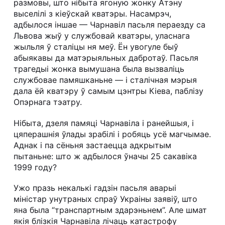
размовы, што нібыта ягоную жонку Атэну
выселілі з кіеўскай кватэры. Насамрэч,
адбылося іншае — Чарнавіл пасьля пераезду са
Львова жыў у службовай кватэры, уласнага
жыльля ў сталіцы ня меў. Ён увогуле быў
абыякавы да матэрыяльных дабротаў. Пасьля
трагедыі жонка вымушана была вызваліць
службовае памяшканьне — і сталічная мэрыя
дала ёй кватэру ў самым цэнтры Кіева, паблізу
Опэрнага тэатру.
Нібыта, дзеля памяці Чарнавіла і ранейшыя, і
цяперашнія ўлады зрабілі і робяць усё магчымае.
Аднак і па сёньня застаецца адкрытым
пытаньне: што ж адбылося ўначы 25 сакавіка
1999 году?
Ужо празь некалькі гадзін пасьля аварыі
міністар унутраных спраў Украіны заявіў, што
яна была “транспартным здарэньнем”. Але шмат
якія блізкія Чарнавіла лічаць катастрофу