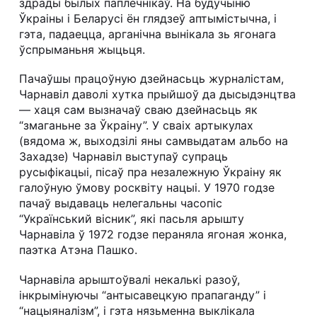
здрады былых паплечнікаў. На будучыню
Ўкраіны і Беларусі ён глядзеў аптымістычна, і
гэта, падаецца, арганічна вынікала зь ягонага
ўспрыманьня жыцьця.
Пачаўшы працоўную дзейнасьць журналістам,
Чарнавіл даволі хутка прыйшоў да дысыдэнцтва
— хаця сам вызначаў сваю дзейнасьць як
“змаганьне за Ўкраіну”. У сваіх артыкулах
(вядома ж, выходзілі яны самвыдатам альбо на
Захадзе) Чарнавіл выступаў супраць
русыфікацыі, пісаў пра незалежную Ўкраіну як
галоўную ўмову росквіту нацыі. У 1970 годзе
пачаў выдаваць нелегальны часопіс
“Український вісник”, які пасьля арышту
Чарнавіла ў 1972 годзе пераняла ягоная жонка,
паэтка Атэна Пашко.
Чарнавіла арыштоўвалі некалькі разоў,
інкрымінуючы “антысавецкую прапаганду” і
“нацыяналізм”, і гэта нязьменна выклікала