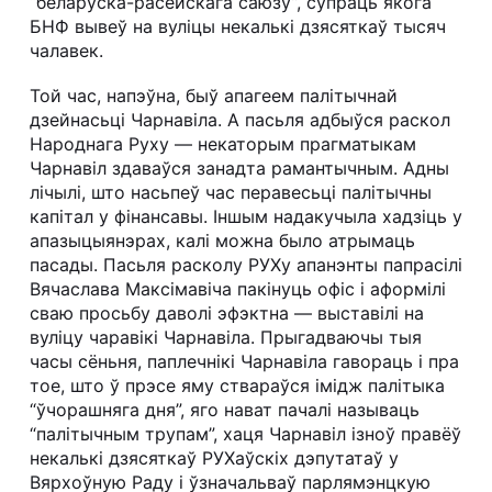
“беларуска-расейскага саюзу”, супраць якога
БНФ вывеў на вуліцы некалькі дзясяткаў тысяч
чалавек.
Той час, напэўна, быў апагеем палітычнай
дзейнасьці Чарнавіла. А пасьля адбыўся раскол
Народнага Руху — некаторым прагматыкам
Чарнавіл здаваўся занадта рамантычным. Адны
лічылі, што насьпеў час перавесьці палітычны
капітал у фінансавы. Іншым надакучыла хадзіць у
апазыцыянэрах, калі можна было атрымаць
пасады. Пасьля расколу РУХу апанэнты папрасілі
Вячаслава Максімавіча пакінуць офіс і аформілі
сваю просьбу даволі эфэктна — выставілі на
вуліцу чаравікі Чарнавіла. Прыгадваючы тыя
часы сёньня, паплечнікі Чарнавіла гавораць і пра
тое, што ў прэсе яму ствараўся імідж палітыка
“ўчорашняга дня”, яго нават пачалі называць
“палітычным трупам”, хаця Чарнавіл ізноў правёў
некалькі дзясяткаў РУХаўскіх дэпутатаў у
Вярхоўную Раду і ўзначальваў парлямэнцкую