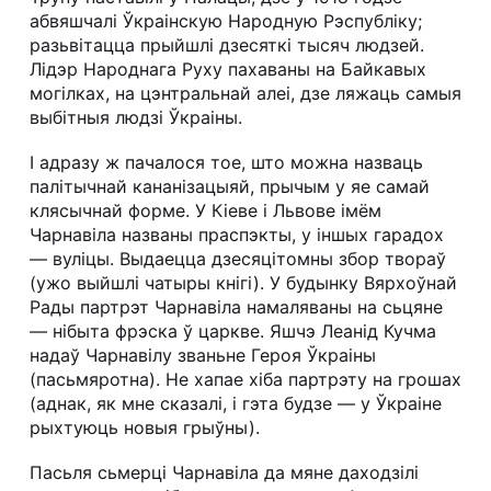
абвяшчалі Ўкраінскую Народную Рэспубліку;
разьвітацца прыйшлі дзесяткі тысяч людзей.
Лідэр Народнага Руху пахаваны на Байкавых
могілках, на цэнтральнай алеі, дзе ляжаць самыя
выбітныя людзі Ўкраіны.
І адразу ж пачалося тое, што можна назваць
палітычнай кананізацыяй, прычым у яе самай
клясычнай форме. У Кіеве і Львове імём
Чарнавіла названы праспэкты, у іншых гарадох
— вуліцы. Выдаецца дзесяцітомны збор твораў
(ужо выйшлі чатыры кнігі). У будынку Вярхоўнай
Рады партрэт Чарнавіла намаляваны на сьцяне
— нібыта фрэска ў царкве. Яшчэ Леанід Кучма
надаў Чарнавілу званьне Героя Ўкраіны
(пасьмяротна). Не хапае хіба партрэту на грошах
(аднак, як мне сказалі, і гэта будзе — у Ўкраіне
рыхтуюць новыя грыўны).
Пасьля сьмерці Чарнавіла да мяне даходзілі