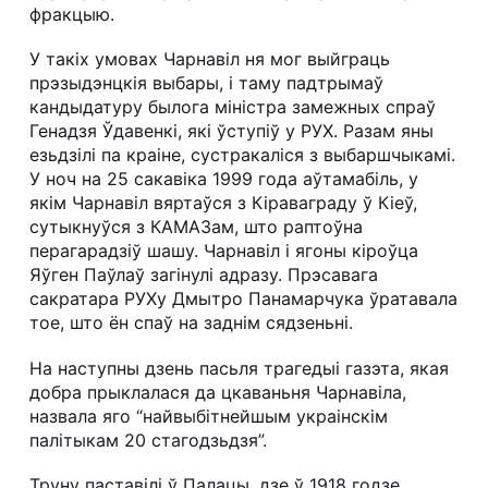
фракцыю.
У такіх умовах Чарнавіл ня мог выйграць
прэзыдэнцкія выбары, і таму падтрымаў
кандыдатуру былога міністра замежных спраў
Генадзя Ўдавенкі, які ўступіў у РУХ. Разам яны
езьдзілі па краіне, сустракаліся з выбаршчыкамі.
У ноч на 25 сакавіка 1999 года аўтамабіль, у
якім Чарнавіл вяртаўся з Кіраваграду ў Кіеў,
сутыкнуўся з КАМАЗам, што раптоўна
перагарадзіў шашу. Чарнавіл і ягоны кіроўца
Яўген Паўлаў загінулі адразу. Прэсавага
сакратара РУХу Дмытро Панамарчука ўратавала
тое, што ён спаў на заднім сядзеньні.
На наступны дзень пасьля трагедыі газэта, якая
добра прыклалася да цкаваньня Чарнавіла,
назвала яго “найвыбітнейшым украінскім
палітыкам 20 стагодзьдзя”.
Труну паставілі ў Палацы, дзе ў 1918 годзе