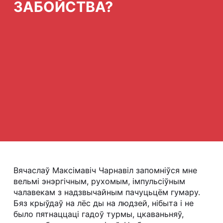
ЗАБОЙСТВА?
Вячаслаў Максімавіч Чарнавіл запомніўся мне
вельмі энэргічным, рухомым, імпульсіўным
чалавекам з надзвычайным пачуцьцём гумару.
Бяз крыўдаў на лёс ды на людзей, нібыта і не
было пятнаццаці гадоў турмы, цкаваньняў,