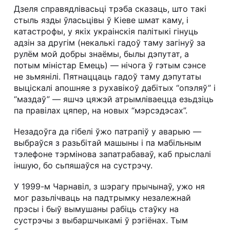
Дзеля справядлівасьці трэба сказаць, што такі
стыль язды ўласьцівы ў Кіеве шмат каму, і
катастрофы, у якіх украінскія палітыкі гінуць
адзін за другім (некалькі гадоў таму загінуў за
рулём мой добры знаёмы, былы дэпутат, а
потым міністар Емець) — нічога ў гэтым сэнсе
не зьмянілі. Пятнаццаць гадоў таму дэпутаты
выціскалі апошняе з рухавікоў дабітых “опэляў” і
“маздаў” — яшчэ цяжэй атрымліваецца езьдзіць
па правілах цяпер, на новых “мэрсэдэсах”.
Незадоўга да гібелі ўжо патрапіў у аварыю —
выбраўся з разьбітай машыны і па мабільным
тэлефоне тэрмінова запатрабаваў, каб прыслалі
іншую, бо сьпяшаўся на сустрэчу.
У 1999-м Чарнавіл, з шэрагу прычынаў, ужо ня
мог разьлічваць на падтрымку незалежнай
прэсы і быў вымушаны рабіць стаўку на
сустрэчы з выбаршчыкамі ў рэгіёнах. Тым