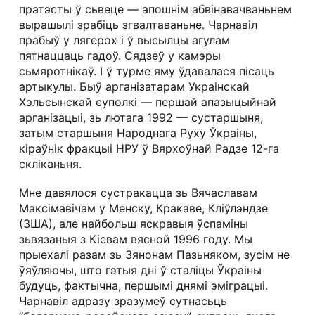
пратэсты ў сьвеце — апошнім абвінавачваньнем
вырашылі зрабіць згвалтаваньне. Чарнавіл
прабыў у лягерох і ў высылцы агулам
пятнаццаць гадоў. Сядзеў у камэры
сьмяротнікаў. І ў турме яму ўдавалася пісаць
артыкулы. Быў арганізатарам Украінскай
Хэльсынскай суполкі — першай апазыцыйнай
арганізацыі, зь лютага 1992 — сустаршыня,
затым старшыня Народнага Руху Ўкраіны,
кіраўнік фракцыі НРУ ў Вярхоўнай Радзе 12-га
скліканьня.
Мне давялося сустракацца зь Вячаславам
Максімавічам у Менску, Кракаве, Кліўлэндзе
(ЗША), але найбольш яскравыя ўспаміны
зьвязаныя з Кіевам вясной 1996 году. Мы
прыехалі разам зь Зянонам Пазьняком, зусім не
ўяўляючы, што гэтыя дні ў сталіцы Ўкраіны
будуць, фактычна, першымі днямі эміграцыі.
Чарнавіл адразу зразумеў сутнасьць