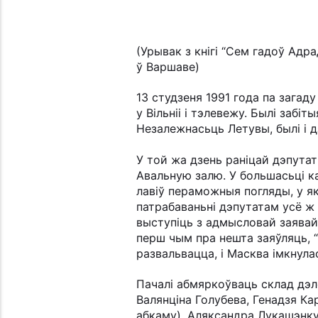
(Урывак з кнігі “Сем гадоў Адр
ў Варшаве)
13 студзеня 1991 года па загад
у Вільніі і тэлевежу. Былі заб
Незалежнасьць Летувы, былі і д
У той жа дзень раніцай дэпута
Авальную залю. У большасьці к
лавіў пераможныя погляды, у як
патрабаваньні дэпутатам усё ж
выступіць з адмысловай заявай,
перш чым пра нешта заяўляць,
развальвацца, і Масква імкнула
Пачалі абмяркоўваць склад дэл
Валянціна Голубева, Генадзя К
абкаму), Аляксандра Лукашэнку,