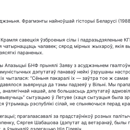
аджэньня. Фрагмэнты найноўшай гісторыі Беларусі (1988
у Крамля савецкія ўзброеныя сілы і падразьдзяленьне К
ітыя чатырнаццаць чалавек; сярод мірных жыхароў, якія 
зясяткі параненых.
ты Апазыцыі БНФ прынялі Заяву з асуджэньнем гвалтоў
амуністычных дэпутатаў панаваў нейкі ўзрушаны настро
іх чыталася: “Сёньня пакаралі іх — заўтра тое ж самае б
 давялося зьвярнуца да тэмы падзеяў у Вільні. Мы прап
 аналягічнай нашай, але большасьць дэпутатаў адмовіл
 “вывучыць” сытуацыю ў Летуве (хаця сытуацыя была з
ся ўтрымаць рэспублікі сілай, не спыняючыся перад кр
егацыі; прагалаасавалі за прадстаўнікоў розных паліты
арпенку, Сяргея Шабашова (дэпутат ад ветэранаў, былы 
 а ўзначаліў дэлегацыю Ніл Гілевіч.