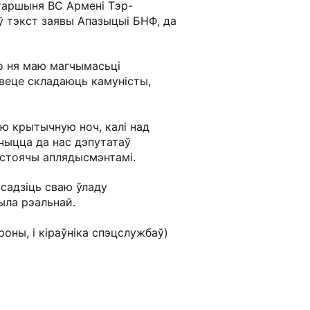
старшыня ВС Армені Тэр-
ыў тэкст заявы Апазыцыі БНФ, да
то ня маю магчымасьці
веце складаюць камуністы,
ую крытычную ноч, калі над
учыцца да нас дэпутатаў
 стоячы аплядысмэнтамі.
асадзіць сваю ўладу
была рэальнай.
оны, і кіраўніка спэцслужбаў)