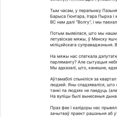
Тым часам, у перапынку Пазьня
Барыса Гюнтара, Ігара Пырха і 
ВС нам далі “Волгу”, і мы паехал
Потым выявілася, што мы нашма
летувіскае мяжы, ў Менску яшч
міліцэйскага суправаджэньня. Ве
На мяжы нас спаткала дэпутатк
парляманту? Але сытуацыя небя
Мы адказалі, што, канешне, едз
Аўтамабілі спыніліся за кварт
людзей. Яны спадзяваліся, што 
танкі па людзях не паедуць (ал
На вуліцы былі вынесеныя дына
Праз фае і калідоры нас прывял
зачытваў праект рашэньня аб у