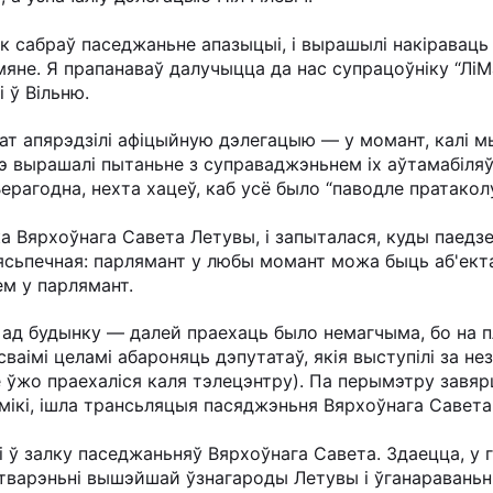
к сабраў паседжаньне апазыцыі, і вырашылі накіраваць
мяне. Я прапанаваў далучыцца да нас супрацоўніку “Лі
і ў Вільню.
т апярэдзілі афіцыйную дэлегацыю — у момант, калі мы
э вырашалі пытаньне з суправаджэньнем іх аўтамабіляў
рагодна, нехта хацеў, каб усё было “паводле пратаколу”
а Вярхоўнага Савета Летувы, і запыталася, куды паедзе
сьпечная: парлямант у любы момант можа быць аб'екта
ем у парлямант.
ал ад будынку — далей праехаць было немагчыма, бо на 
сваімі целамі абароняць дэпутатаў, якія выступілі за н
е ўжо праехаліся каля тэлецэнтру). Па перымэтру завя
мікі, ішла трансьляцыя пасяджэньня Вярхоўнага Савета
і ў залку паседжаньняў Вярхоўнага Савета. Здаецца, у 
тварэньні вышэйшай ўзнагароды Летувы і ўганараваньні 