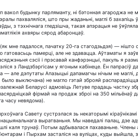
п вакол будынку парляманту, ні бэтонная агароджа не 
эралы пахваляліся, што пры жаданьні, маглі б захапіць ў
раўды, з тэхнічнага гледзішча, такая апэрацыя не ўяўля
шматлікія ахвяры сярод абаронцаў.
як мне падалося, пачатку 20-га стагодзьдзя) — нішто с
аю гатовасьць памерці, але не здавацца. Аўтаматы я заў
асяджэньня сэсіі і прэсавай канфэрэнцыі, пакуль я разм
эліся з Ландзбэргісам у ягоным кабінеце. Ён папрасіў 
а — але дэпутаты Апазыцыі дапамагчы нічым не маглі, ды
 было выключана) не магло гэтай зброяй распарадзіцца
залежнай Беларусі адмовіць Летуве прадаць частку збр
пасярдніцкай фірмай на продаж зброі на 350 мільёнаў 
га часу невядома).
рхоўнага Савету сустрэлася зь некаторымі кіраўнікамі
 нацыянальнага выратваньня. Мы наведалі палац, дзе ад
йшлі каля трунаў. Потым адбывалася пахаваньне. Члены
юнтарам і Пырхам засталіся на вуліцах, куды выйшла, з