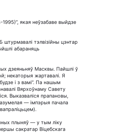
-1995)”, якая неўзабаве выйдзе
ГБ штурмавалі тэлвізійны цэнтар
выйшлі абараняць
ных дзеяньняў Масквы. Пайшлі ў
й; некаторыя жартавалі. Я
удзе і з вамі”. Па нашым
анавалі Вярхоўнаму Савету
іся. Выказваліся прапановы,
разумелая — імпэрыя пачала
авапраліцьцем).
чных плыняў — у тым ліку
першы сакратар Віцебскага