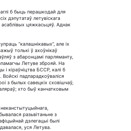
маглі б быць перашкодай для
сіх дэпутатаў летувіскага
ла асаблівых цяжкасьцяў. Аднак
упраць “калашнікавых”, але іх
важыў толькі ў ахоўнікаў
аўляў з абаронцамі парляманту,
дапамагчы Летуве зброяй. На
 і кіраўніцтва БССР, калі б
. Войскі падпарадкоўваліся
оі з былых савецкіх сховішчаў,
даляраў; хто быў канчатковым
 неканстытуцыйнага,
бывалася разьвітаньне з
 афіцыйнай дэлегацыі былі
давалася, уся Летува.