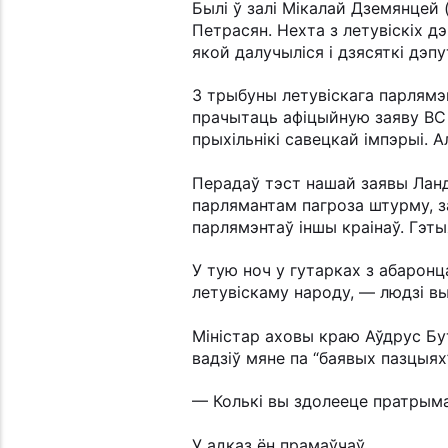
Былі ў залі Мікалай Дземянцей 
Петрасян. Нехта з летувіскіх д
якой далучыліся і дзясяткі дэп
З трыбуны летувіскага парлямэн
прачытаць афіцыйную заяву ВС
прыхільнікі савецкай імпэрыі. А
Перадаў тэст нашай заявы Ландз
парлямантам пагроза штурму, за
парлямэнтаў іншы краінаў. Гэт
У тую ноч у гутарках з абаронц
летувіскаму народу, — людзі вы
Міністар аховы краю Аўдрус Бут
вадзіў мяне па “баявых пазцыях
— Колькі вы здолееце пратрыма
У адказ ён прамаўчаў.