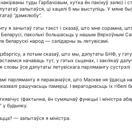
(накірваны туды Гарбачовым, хутка ён пакінуў залю) і 
эпутатаў запытаўся, ці хацелі б мы выступіць. У мяне б
утатаў “дэмклюбу”.
ту я зачытаў гэты тэкст і сказаў, што мне сорамна, ш
 Беларусі, паколькі большасьць у нашым Вярхоўным Са
ле беларускі народ — салідарны зь летувісамі.
бэргісу, а потым сказаў, што мы, дэпутаты БНФ, у гэт
стаемся начаваць тут, у гэтых сьценах, і заклікаў дал
ыя словы ўсе дэпутаты летувіскага парляманту сустрэлі
амі парляманту я пераканаўся, што Маскве ня ўдасца н
казвалі рашучасьць памерці. І верагоднасьць іх гібелі 
кявічус (фактычна, ён сумяшчаў функцыі і міністра абар
” у будынку.
цца? — запытаўся я міністра.