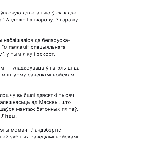
 ўласную дэлегацыю ў складзе
Ма” Андрэю Ганчарову. З гаражу
 набліжаліся да беларуска-
 “мігалкамі” спецыяльнага
, у тым ліку і эскорт.
м — уладкоўваца ў гатэль ці да
м штурму савецкімі войскамі.
плошчу выйшлі дзясяткі тысяч
езалежнасьць ад Масквы, што
ршаўся мантаж бэтонных плітаў.
 Літвы.
гэты момант Ландзбэргіс
ёй забітых савецкімі войскамі.