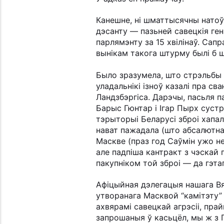
Канешне, ні шматтысячны натоў
дэсанту — пазьней савецкія ген
парлямэнту за 15 хвілінаў. Сап
вынікам такога штурму былі б 
Было зразумела, што стрэльбы (
уладальнікі ізноў казалі пра св
Ландзбэргіса. Дарэчы, пасьля п
Барыс Гюнтар і Ігар Пырх сустр
тэрыторыі Беларусі зброі хапал
нават пажадала (што абсалютна
Маскве (праз год Саўмін ужо не
але падпіша кантракт з чэскай 
пакупніком той зброі — да гэта
Афіцыйная дэлегацыя нашага Вя
утворанага Масквой “камітэту”
ахвярамі савецкай агрэсіі, пра
запрошаныя ў касьцёл, мы ж з Г