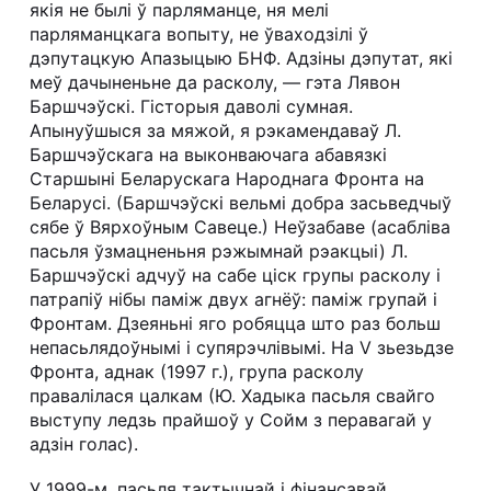
якія не былі ў парляманце, ня мелі
парляманцкага вопыту, не ўваходзілі ў
дэпутацкую Апазыцыю БНФ. Адзіны дэпутат, які
меў дачыненьне да расколу, — гэта Лявон
Баршчэўскі. Гісторыя даволі сумная.
Апынуўшыся за мяжой, я рэкамендаваў Л.
Баршчэўскага на выконваючага абавязкі
Старшыні Беларускага Народнага Фронта на
Беларусі. (Баршчэўскі вельмі добра засьведчыў
сябе ў Вярхоўным Савеце.) Неўзабаве (асабліва
пасьля ўзмацненьня рэжымнай рэакцыі) Л.
Баршчэўскі адчуў на сабе ціск групы расколу і
патрапіў нібы паміж двух агнёў: паміж групай і
Фронтам. Дзеяньні яго робяцца што раз больш
непасьлядоўнымі і супярэчлівымі. На V зьезьдзе
Фронта, аднак (1997 г.), група расколу
правалілася цалкам (Ю. Хадыка пасьля свайго
выступу ледзь прайшоў у Сойм з перавагай у
адзін голас).
У 1999-м, пасьля тактычнай і фінансавай