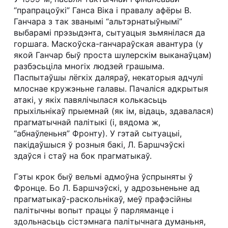
“прапрацоўкі” Ганса Віка і правалу афёры В.
Ганчара з так званымі “альтэрнатыўнымі”
выбарамі прэзыдэнта, сытуацыя зьмянілася да
горшага. Маскоўска-ганчараўская авантура (у
якой Ганчар быў проста шулерскім выканаўцам)
разбэсьціла многіх людзей грашыма.
Паспытаўшы лёгкіх даляраў, некаторыя адчулі
млоснае кружэньне галавы. Пачаліся адкрытыя
атакі, у якіх павялічылася колькасьць
прыхільнікаў прыемнай (як ім, відаць, здавалася)
прагматычнай палітыкі (і, вядома ж,
“абнаўленьня” Фронту). У гэтай сытуацыі,
пакідаўшыся ў розныя бакі, Л. Баршчэўскі
здаўся і стаў на бок прагматыкаў.
Гэты крок быў вельмі адмоўна ўспрыняты ў
Фронце. Бо Л. Баршчэўскі, у адрозьненьне ад
прагматыкаў-раскольнікаў, меў прафэсійны
палітычны вопыт працы ў парляманце і
здольнасьць сістэмнага палітычнага думаньня,