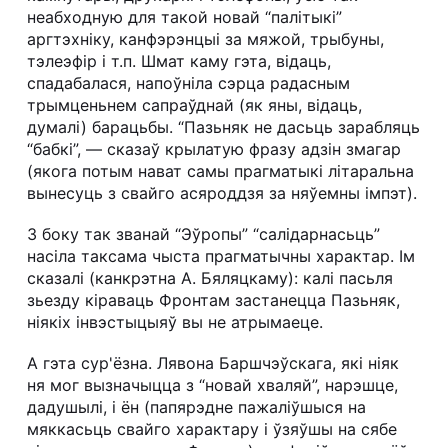
неабходную для такой новай “палітыкі”
аргтэхніку, канфэрэнцыі за мяжой, трыбуны,
тэлеэфір і т.п. Шмат каму гэта, відаць,
спадабалася, напоўніла сэрца радасным
трымценьнем сапраўднай (як яны, відаць,
думалі) барацьбы. “Пазьняк не дасьць зарабляць
“бабкі”, — сказаў крылатую фразу адзін змагар
(якога потым нават самы прагматыкі літаральна
вынесуць з свайго асяроддзя за няўемны імпэт).
З боку так званай “Эўропы” “салідарнасьць”
насіла таксама чыста прагматычны характар. Ім
сказалі (канкрэтна А. Бяляцкаму): калі пасьля
зьезду кіраваць Фронтам застанецца Пазьняк,
ніякіх інвэстыцыяў вы не атрымаеце.
А гэта сур'ёзна. Лявона Баршчэўскага, які ніяк
ня мог вызначыцца з “новай хваляй”, нарэшце,
дадушылі, і ён (папярэдне пажаліўшыся на
мяккасьць свайго характару і ўзяўшы на сябе