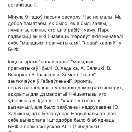
арганізацыі).
Мінула 9 гадоў пасьля расколу. Час не малы. Мы
добра памятаем, як было, якія былі заявы,
ляманты, пляны, хто што рабіў і чаму. Пара
падвесьці вынікі і назваць “герояў” якія менавалі
сябе “маладымі прагматыкамі”, “новай хваляй” у
БНФ.
Ініцыятарамі “новай хвалі” “маладых
прагматыкаў” былі Ю. Хадыка, А. Бяляцкі, В.
Вячорка і В. Івашкевіч. Зьмест “хвалі”
заключаўся ў “абнаўленьні” Фронта,
пераўтварэньні яго ў шырокі дэмакратычны рух,
адкрыты для дэмакратыі і ініцыятывы яго
ўдзельнікаў. Ідэалёгію “хвалі” ў голас ня
вызначылі, але было заяўлена і надрукавана Ю.
Хадыкам, што Беларуская Нацыянальная ідэя
сябе вычарпала і штодобра было б аб'яднаць
БНФ з прамаскоўскай АГП (Лябедзькі).