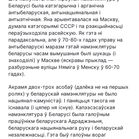
Беларусі была катэгарычна і арганічна
антыбеларуская, антынацыянальная і
антыэтнічная. Яна арыентавалася на Маскву,
думала катэгорыямі СССР і па рэакцыйнасьці
пераўзыходзіла расейскую. Як гэта ні
парадаксальна, але ў 70-80-х гадах управу на
антыбеларускі маразм гэтай намэнклятуры
беларусы часам вымушаныя былі шукаць (і
знаходзілі) у Маскве (яскравы прыклад —
разбурэньне вуліцы Няміга ў Менску ў 60-70
гадах).
Акрамя двох-трох асобаў (далёка не на першых
ролях) у беларускай намэнклятуры не было
нацыянал-камуністаў. І паняцьця такога не
існавала (і цяпер ня існуе). Капээсэсаўская
намэнклятура ў Беларусі была галоўным
праціўнікм беларускага Адраджэньня,
беларускага нацыянальнага руху і беларускай
незалежнасьці. Гэта быў галоўны вораг