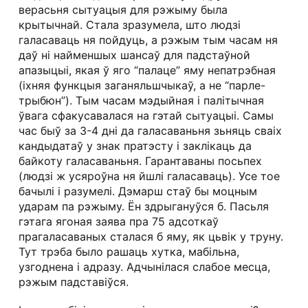
верасьня сытуацыя для рэжыму была
крытычнай. Стала зразумела, што людзі
галасаваць ня пойдуць, а рэжым тым часам ня
даў ні найменшых шансаў для падстаўной
апазыцыі, якая ў яго “палаце” яму непатрэбная
(іхняя функцыя заганяльшчыкаў, а не “парле-
трыбюн”). Тым часам мэдыйная і палітычная
ўвага сфакусавалася на гэтай сытуацыі. Самы
час быў за 3-4 дні да галасаваньня зьняць сваіх
кандыдатаў у знак пратэсту і заклікаць да
байкоту галасаваньня. Гарантаваны посьпех
(людзі ж усяроўна ня йшлі галасаваць). Усе тое
бачылі і разумелі. Дэмарш стаў бы моцным
ударам па рэжыму. Ён здрыгануўся б. Пасьля
гэтага ягоная заява пра 75 адсоткаў
прагаласаваных сталася б яму, як цьвік у труну.
Тут трэба было рашаць хутка, мабільна,
узгоднена і адразу. Адчынілася слабое месца,
рэжым падставіўся.