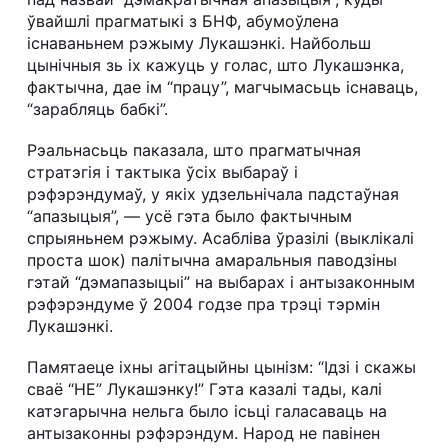
ўвайшлі прагматыкі з БНФ, абумоўлена
існаваньнем рэжыму Лукашэнкі. Найбольш
цынічныя зь іх кажуць у голас, што Лукашэнка,
фактычна, дае ім “працу”, магчымасьць існаваць,
“зарабляць бабкі”.
Рэальнасьць паказала, што прагматычная
стратэгія і тактыка ўсіх выбараў і
рэфэрэндумаў, у якіх удзельнічала падстаўная
“апазыцыя”, — усё гэта было фактычным
спрыяньнем рэжыму. Асабліва ўразілі (выклікалі
проста шок) палітычна амаральныя паводзіны
гэтай “дэмапазыцыі” на выбарах і антызаконным
рэфэрэндуме ў 2004 годзе пра трэці тэрмін
Лукашэнкі.
Памятаеце іхны агітацыйны цынізм: “Ідзі і скажы
сваё “НЕ” Лукашэнку!” Гэта казалі тады, калі
катэгарычна нельга было ісьці галасаваць на
антызаконны рэфэрэндум. Народ не павінен