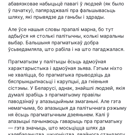
абавязковае набыцьцё павагі ў людзей (як было
ў пачатку), папярэджвалі пра фальшывасьць
шляху, які прывядзе да ганьбы і здрады.
Але ўсе нашыя словы прапалі марна, бо тут
адбыўся ня столькі палітычны, кoлькі маральны
выбар. Бальшыня прагматыкаў добра
ўсьведамляла, што рабіла і на што пагаджалася.
Прагматызм у палітыцы ёсьць адмоўная
характарыстыка і адмоўная зьява. Гэтым ніхто
не хваліцца, бо прагматыка прыводзіць да
бяспрынцыпнасьці і карупцыі, да гніеньня
сістэмы. У Беларусі, аднак, знайшлі людзей, якія
думалі зрабіць з прагматызму правілы
паводзінаў у апазыцыйным змаганьні. Але гэта
немагчыма, бо апазыцыя да палітычнага рэжыму
ня ёсьць прагматычным дзеяньнем. Калі ў
апазыцыі пачынаюць гаварыць пра прагматыку
— гэта значыць, што мосьціцца шлях да
калябаранцтва, шкурніцтва, двайнога стандарту,