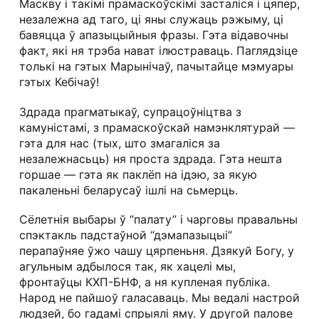
Маскву і такімі прамаскоўскімі засталіся і цяпер,
незалежна ад таго, ці яны служаць рэжыму, ці
бавяцца ў апазыцыйныя фразы. Гэта відавочны
факт, які ня трэба нават ілюстраваць. Паглядзіце
толькі на гэтых Марынічаў, пачытайце мэмуары
гэтых Кебічаў!
Здрада прагматыкаў, супрацоўніцтва з
камуністамі, з прамаскоўскай намэнклятурай —
гэта для нас (тых, што змагаліся за
незалежнасьць) ня проста здрада. Гэта нешта
горшае — гэта як паклёп на ідэю, за якую
пакаленьні беларусаў ішлі на сьмерць.
Сёлетнія выбары ў “палату” і чарговы правальны
спэктакль падстаўной “дэмапазыцыі”
перапаўняе ўжо чашу цярпеньня. Дзякуй Богу, у
агульным адбылося так, як хацелі мы,
фронтаўцы КХП-БНФ, а ня купленая публіка.
Народ не пайшоў галасаваць. Мы ведалі настрой
людзей, бо гадамі спрыялі яму. У другой палове