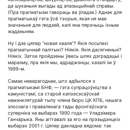
да шуканьня выгады ад апазыцыйнай справы.
(Пра прагматызм гавораць ва ўладзе.) Аднак для
прагматыкаў гэта ўсё тэорыя, якая ня мае
значэньня для людзей, калі яна пярэчыць іхным
жаданьням.
Ну і дзе цяпер “новая хваля”? Якія посьпехі
прагматычнай палітыкі? Ніякія. Якія дасягненьні?
Ніякіх. Затое пройдзены ўвесь шлях дэградацыі і
маразму, пра якія мы, адраджэнцы, казалі ім ў
1999-м.
Самае неверагоднае, што адбылося з
прагматыкамі БНФ, — гэта супрацоўніцтва з
камуністамі, са старой капээсэсаўскай
намэнклятурай тыпу члена бюро ЦК КПБ, нашага
злоснага і праваленага тады фронтаўскага
суперніка на выбарах 1990 года — Уладзімера
Ганчарыка. Яны агітавалі за яго на прэзыдэнцкіх
выбарах 2001 г. Цяпер дакладна вядома: так