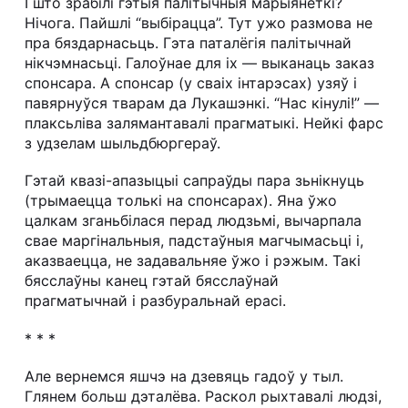
І што зрабілі гэтыя палітычныя марыянеткі?
Нічога. Пайшлі “выбірацца”. Тут ужо размова не
пра бяздарнасьць. Гэта паталёгія палітычнай
нікчэмнасьці. Галоўнае для іх — выканаць заказ
спонсара. А спонсар (у сваіх інтарэсах) узяў і
павярнуўся тварам да Лукашэнкі. “Нас кінулі!” —
плаксьліва залямантавалі прагматыкі. Нейкі фарс
з удзелам шыльдбюргераў.
Гэтай квазі-апазыцыі сапраўды пара зьнікнуць
(трымаецца толькі на спонсарах). Яна ўжо
цалкам зганьбілася перад людзьмі, вычарпала
свае маргінальныя, падстаўныя магчымасьці і,
аказваецца, не задавальняе ўжо і рэжым. Такі
бясслаўны канец гэтай бясслаўнай
прагматычнай і разбуральнай ерасі.
* * *
Але вернемся яшчэ на дзевяць гадоў у тыл.
Глянем больш дэталёва. Раскол рыхтавалі людзі,