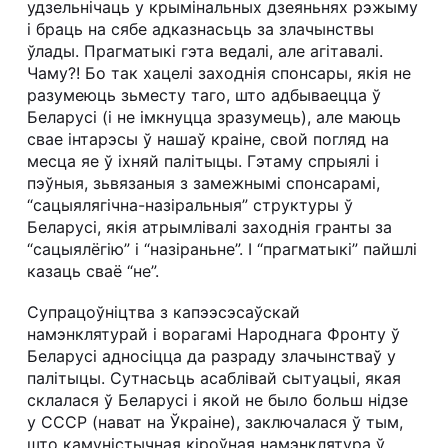
удзельнічаць у крымінальных дзеяньнях рэжыму
і браць на сябе адказнасьць за злачынствы
ўлады. Прагматыкі гэта ведалі, але агітавалі.
Чаму?! Бо так хацелі заходнія спонсары, якія не
разумеюць зьместу таго, што адбываецца ў
Беларусі (і не імкнуцца зразумець), але маюць
свае інтарэсы ў нашаў краіне, свой погляд на
месца яе ў іхняй палітыцы. Гэтаму спрыялі і
пэўныя, зьвязаныя з замежнымі спонсарамі,
“сацыялягічна-назіральныя” структуры ў
Беларусі, якія атрымлівалі заходнія гранты за
“сацыялёгію” і “назіраньне”. І “прагматыкі” пайшлі
казаць сваё “не”.
Супрацоўніцтва з капээсэсаўскай
намэнклятурай і ворагамі Народнага Фронту ў
Беларусі адносіцца да разраду злачынстваў у
палітыцы. Сутнасьць асаблівай сытуацыі, якая
склалася ў Беларусі і якой не было больш нідзе
у СССР (нават на Ўкраіне), заключалася ў тым,
што камуністычная кіроўная намэнклятура ў