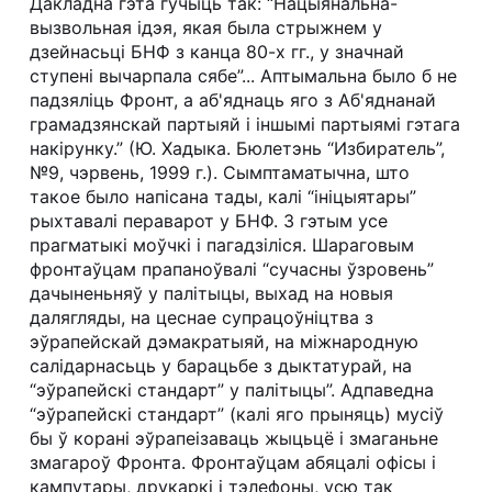
Дакладна гэта гучыць так: “Нацыянальна-
вызвольная ідэя, якая была стрыжнем у
дзейнасьці БНФ з канца 80-х гг., у значнай
ступені вычарпала сябе”... Аптымальна было б не
падзяліць Фронт, а аб'яднаць яго з Аб'яднанай
грамадзянскай партыяй і іншымі партыямі гэтага
накірунку.” (Ю. Хадыка. Бюлетэнь “Избиратель”,
№9, чэрвень, 1999 г.). Сымптаматычна, што
такое было напісана тады, калі “ініцыятары”
рыхтавалі пераварот у БНФ. З гэтым усе
прагматыкі моўчкі і пагадзіліся. Шараговым
фронтаўцам прапаноўвалі “сучасны ўзровень”
дачыненьняў у палітыцы, выхад на новыя
далягляды, на цеснае супрацоўніцтва з
эўрапейскай дэмакратыяй, на міжнародную
салідарнасьць у барацьбе з дыктатурай, на
“эўрапейскі стандарт” у палітыцы”. Адпаведна
“эўрапейскі стандарт” (калі яго прыняць) мусіў
бы ў корані эўрапеізаваць жыцьцё і змаганьне
змагароў Фронта. Фронтаўцам абяцалі офісы і
кампутары, друкаркі і тэлефоны, усю так