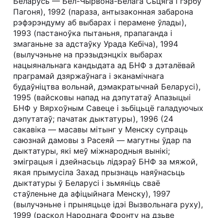
Беларусь — Бел-Чырвона-Белага Сьцяга і гэрбу
Пагоня), 1992 (параза, антызаконная забарона
рэфэрэндуму аб выбарах і перамене ўлады),
1993 (пастаноўка пытаньня, прапаганда і
змаганьне за адстаўку Урада Кебіча), 1994
(вылучэньне на прэзыдэнцкіх выбарах
нацыянальнага кандыдата ад БНФ з дэталёвай
праграмай дзяржаўнага і эканамічнага
будаўніцтва вольнай, дэмакратычнай Беларусі),
1995 (вайсковы напад на дэпутатаў Апазыцыі
БНФ у Вярхоўным Савеце і зьбіцьцё галадуючых
дэпутатаў; пачатак дыктатуры), 1996 (24
сакавіка — масавы мітынг у Менску супраць
саюзнай дамовы з Расеяй — магутны ўдар па
дыктатуры, які меў міжнародныя вынікі;
эміграцыя і дзейнасьць лідэраў БНФ за мяжой,
якая прымусіла Захад прызнаць наяўнасьць
дыктатуры ў Беларусі і зьмяніць сваё
стаўленьне да афіцыйнага Менску), 1997
(вылучэньне і прыняцьце ідэі Вызвольнага руху),
1999 (раскол Народнага Фронту на дзьве