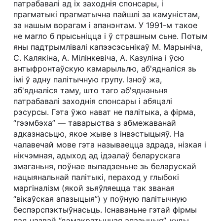
патрабавалі ад іх заходнія спонсары, і
прагматыкі прагматычна пайшлі за камуністам,
за нашым ворагам і апанэнтам. У 1991-м такое
не магло б прысьніцца і ў страшным сьне. Потым
яны падтрымлівалі капээсэсьнікаў М. Марыніча,
С. Калякіна, А. Мілінкевіча, А. Казуліна і ўсю
антыфронтаўскую камарыльлю, аб'ядналіся зь
імі ў адну палітычную групу. Ізноў жа,
аб'ядналіся таму, што таго аб'яднаньня
патрабавалі заходнія спонсары і абяцалі
рэсурсы. Гэта ўжо нават не палітыка, а фірма,
“гээмбэха” — таварыства з абмежаванай
адказнасьцю, якое жыве з інвэстыцыяў. На
чалавечай мове гэта называецца здрада, нізкая і
нікчэмная, адыход ад ідэалаў беларускага
змаганьня, поўнае выпадзеньне зь беларускай
нацыянальнай палітыкі, пераход у глыбокі
маргіналізм (якой зьяўляецца так званая
“вікаўская апазыцыя”) у поўную палітычную
беспэрспэктыўнасьць. Існаваньне гэтай фірмы
пад назвай “дэмакратычная апазыцыя”, куды