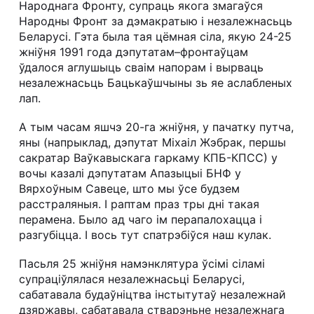
Народнага Фронту, супраць якога змагаўся
Народны Фронт за дэмакратыю і незалежнасьць
Беларусі. Гэта была тая цёмная сіла, якую 24-25
жніўня 1991 года дэпутатам–фронтаўцам
ўдалося аглушыць сваім напорам і вырваць
незалежнасьць Бацькаўшчыны зь яе аслабленых
лап.
А тым часам яшчэ 20-га жніўня, у пачатку путча,
яны (напрыклад, дэпутат Міхаіл Жэбрак, першы
сакратар Ваўкавыскага гаркаму КПБ-КПСС) у
вочы казалі дэпутатам Апазыцыі БНФ у
Вярхоўным Савеце, што мы ўсе будзем
расстраляныя. І раптам праз тры дні такая
перамена. Было ад чаго ім перапалохацца і
разгубіцца. І вось тут спатрэбіўся наш кулак.
Пасьля 25 жніўня намэнклятура ўсімі сіламі
супраціўлялася незалежнасьці Беларусі,
сабатавала будаўніцтва інстытутаў незалежнай
дзяржавы, сабатавала стварэньне незалежнага