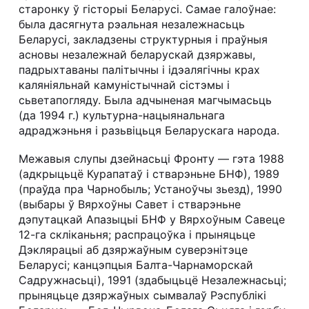
старонку ў гісторыі Беларусі. Самае галоўнае:
была дасягнута рэальная незалежнасьць
Беларусі, закладзены структурныя і праўныя
асновы незалежнай беларускай дзяржавы,
падрыхтаваны палітычны і ідэалягічны крах
каляніяльнай камуністычнай сістэмы і
сьветапогляду. Была адчыненая магчымасьць
(да 1994 г.) культурна-нацыянальнага
адраджэньня і разьвіцьця Беларускага народа.
Межавыя слупы дзейнасьці Фронту — гэта 1988
(адкрыцьцё Курапатаў і стварэньне БНФ), 1989
(праўда пра Чарнобыль; Устаноўчы зьезд), 1990
(выбары ў Вярхоўны Савет і стварэньне
дэпутацкай Апазыцыі БНФ у Вярхоўным Савеце
12-га скліканьня; распрацоўка і прыняцьце
Дэклярацыі аб дзяржаўным суверэнітэце
Беларусі; канцэпцыя Балта-Чарнаморскай
Садружнасьці), 1991 (здабыцьцё Незалежнасьці;
прыняцьце дзяржаўных сымвалаў Рэспублікі