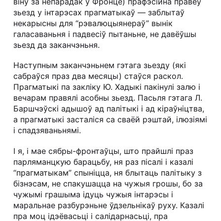
віну за непарадак у Фронце) прафэсійна правёў
зьезд у інтарэсах прагматыкаў — заблытаў
некарысны для “рэвалюцыянераў” вынік
галасаваньня і падвесіў пытаньне, не давёўшы
зьезд да заканчэньня.
Наступным заканчэньнем гэтага зьезду (які
сабраўся праз два месяцы) стаўся раскол.
Прагматыкі па закліку Ю. Хадыкі пакінулі залю і
вечарам правялі асобны зьезд. Пасьля гэтага Л.
Баршчэўскі адышоў ад палітыкі і ад кіраўніцтва,
а прагматыкі засталіся са сваёй рэштай, ілюзіямі
і спадзяваньнямі.
І я, і мае сябры-фронтаўцы, што прайшлі праз
парляманцкую барацьбу, ня раз пісалі і казалі
“прагматыкам” спыніцца, ня блытаць палітыку з
бізнэсам, не спакушацца на чужыя грошы, бо за
чужымі грашыма ідуць чужыя інтарэсы і
маральнае разбурэньне ўдзельнікаў руху. Казалі
пра моц ідэёвасьці і салідарнасьці, пра