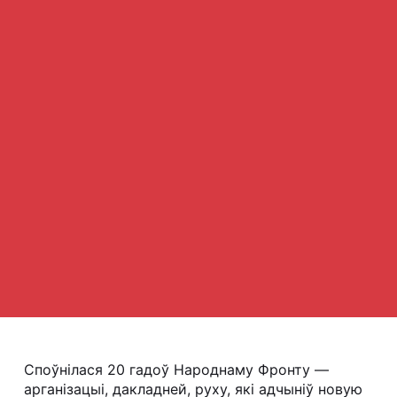
Споўнілася 20 гадоў Народнаму Фронту —
арганізацыі, дакладней, руху, які адчыніў новую