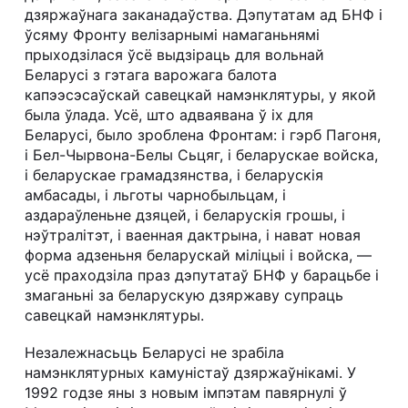
дзяржаўнага заканадаўства. Дэпутатам ад БНФ і
ўсяму Фронту велізарнымі намаганьнямі
прыходзілася ўсё выдзіраць для вольнай
Беларусі з гэтага варожага балота
капээсэсаўскай савецкай намэнклятуры, у якой
была ўлада. Усё, што адваявана ў іх для
Беларусі, было зроблена Фронтам: і гэрб Пагоня,
і Бел-Чырвона-Белы Сьцяг, і беларускае войска,
і беларускае грамадзянства, і беларускія
амбасады, і льготы чарнобыльцам, і
аздараўленьне дзяцей, і беларускія грошы, і
нэўтралітэт, і ваенная дактрына, і нават новая
форма адзеньня беларускай міліцыі і войска, —
усё праходзіла праз дэпутатаў БНФ у барацьбе і
змаганьні за беларускую дзяржаву супраць
савецкай намэнклятуры.
Незалежнасьць Беларусі не зрабіла
намэнклятурных камуністаў дзяржаўнікамі. У
1992 годзе яны з новым імпэтам павярнулі ў