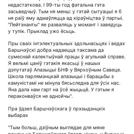
недастаткова. І 99-ты год фатальна гэта
засьведчыў. Тым ня менш: у гэтай сытуацыі я б
ня раіў яму адмаўляцца ад кіраўніцтва ў партыі.
"Лейтэнанты" яе разваляць у момант і завядуць
у тупік. Прыклад ужо ёсьць.
Пры сваіх інтэлектуальных здольнасьцях і ведах
Баршчэўскі добра надаецца таксама да
сумеснай калектыўнай працы ў агульнай справе.
Я вельмі цаніў гэтакія якасьці ў нашых
дэпутатаў Апазыцыі БНФ у Вярхоўным Савеце.
Школа парлямэнцкай апазыцыі і барацьбы з
камуністамі не мінула бясьследна для ўсіх нас.
Яна дала нам гарт на ўсё жыцьцё. У гэтым я
пераконваўся не аднойчы".
Пра ўдзел Баршчэўскага ў прэзыдэнцкіх
выбарах
"Тым больш, дзіўным выглядае для мяне
рашэньне Баршчэўскага ўдзельнічаць у будучых