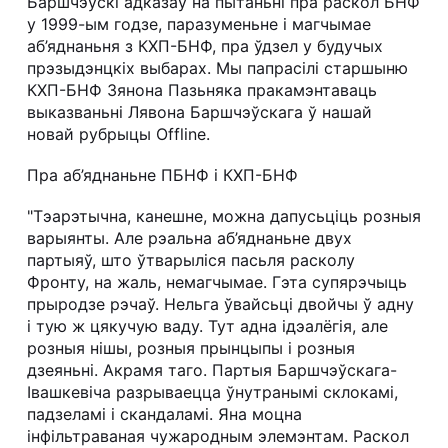
Баршчэўскі адказаў на пытаньні пра раскол БНФ
у 1999-ым годзе, паразуменьне і магчымае
аб’яднаньня з КХП-БНФ, пра ўдзел у будучых
прэзыдэнцкіх выбарах. Мы папрасілі старшыню
КХП-БНФ Зянона Пазьняка пракамэнтаваць
выказваньні Лявона Баршчэўскага ў нашай
новай рубрыцы Offline.
Пра аб’яднаньне ПБНФ і КХП-БНФ
"Тэарэтычна, канешне, можна дапусьціць розныя
варыянты. Але рэальна аб’яднаньне двух
партыяў, што ўтварыліся пасьля расколу
Фронту, на жаль, немагчымае. Гэта супярэчыць
прыродзе рэчаў. Нельга ўвайсьці двойчы ў адну
і тую ж цякучую ваду. Тут адна ідэалёгія, але
розныя нішы, розныя прынцыпы і розныя
дзеяньні. Акрамя таго. Партыя Баршчэўскага-
Івашкевіча разрываецца ўнутранымі склокамі,
падзеламі і скандаламі. Яна моцна
інфільтраваная чужародным элемэнтам. Раскол