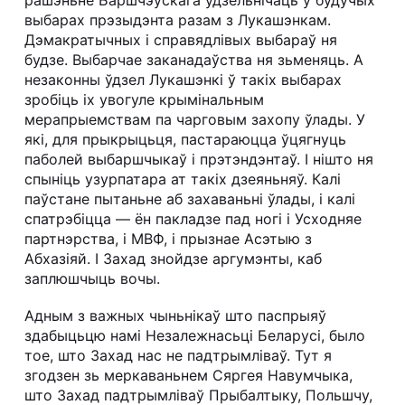
выбарах прэзыдэнта разам з Лукашэнкам.
Дэмакратычных і справядлівых выбараў ня
будзе. Выбарчае заканадаўства ня зьменяць. А
незаконны ўдзел Лукашэнкі ў такіх выбарах
зробіць іх увогуле крымінальным
мерапрыемствам па чарговым захопу ўлады. У
які, для прыкрыцьця, пастараюцца ўцягнуць
паболей выбаршчыкаў і прэтэндэнтаў. І нішто ня
спыніць узурпатара ат такіх дзеяньняў. Калі
паўстане пытаньне аб захаваньні ўлады, і калі
спатрэбіцца — ён пакладзе пад ногі і Усходняе
партнэрства, і МВФ, і прызнае Асэтыю з
Абхазіяй. І Захад знойдзе аргумэнты, каб
заплюшчыць вочы.
Адным з важных чыньнікаў што паспрыяў
здабыцьцю намі Незалежнасьці Беларусі, было
тое, што Захад нас не падтрымліваў. Тут я
згодзен зь меркаваньнем Сяргея Навумчыка,
што Захад падтрымліваў Прыбалтыку, Польшчу,