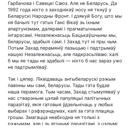
Гарбачова і Савецкі Саюз. Але не Беларусь. Да
1992 года ніхто з заходнікаў носу ня ткнуў у
Беларускі Народны Фронт. І дзякуй Богу, што мы
ня бачылі тут гэтых Ганс Вікаў зь іхным
апартунізмам, далярамі і прагматычнымі
інтарэсамі. Незалежнасьць Бацькаўшчыны мы,
беларусы, здабылі самі. І Захад тут ні пры чым.
Потым Захад перамяніў пазыцыю і падтрымаў
нашую Незалежнасьць, але падкрэсьліваю: калі
б мы яе тады не здабылі — ніхто б нас зараз ужо
не падтрымліваў.
Так і цяпер. Ліквідаваць антыбеларускі рэжым
павінны мы самі, беларусы. Тады гэта будзе
наша перамога. Тым часам, Захад стымуляваў у
нас стварэньне цэлай папуляцыі палітычных
паразітаў, якія гатовыя ўдзельнічаць у любых
выбарах і рэфэрэндумах, калі за гэта плацяць
грошы. Змагацца неабходна ня толькі з
рэжымам, але і зь ягонымі паразітамі, з цэлымі