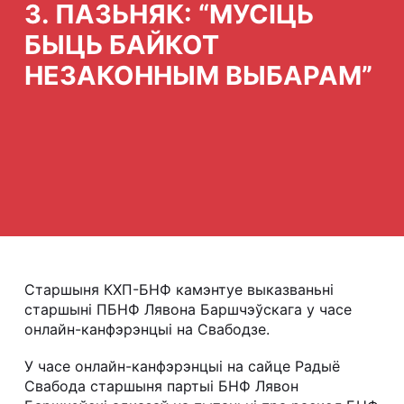
З. ПАЗЬНЯК: “МУСІЦЬ
БЫЦЬ БАЙКОТ
НЕЗАКОННЫМ ВЫБАРАМ”
Старшыня КХП-БНФ камэнтуе выказваньні
старшыні ПБНФ Лявона Баршчэўскага у часе
онлайн-канфэрэнцыі на Свабодзе.
У часе онлайн-канфэрэнцыі на сайце Радыё
Свабода старшыня партыі БНФ Лявон