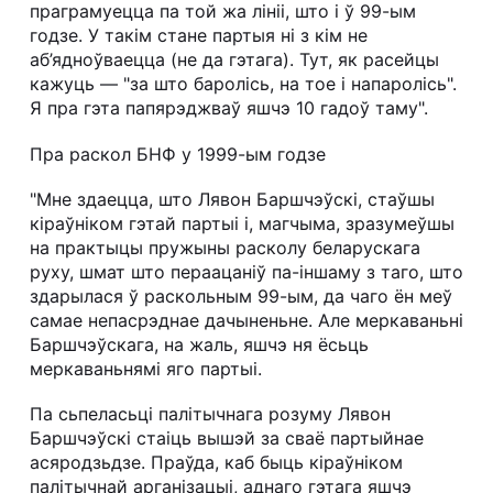
праграмуецца па той жа лініі, што і ў 99-ым
годзе. У такім стане партыя ні з кім не
аб’ядноўваецца (не да гэтага). Тут, як расейцы
кажуць — "за што баролісь, на тое і напаролісь".
Я пра гэта папярэджваў яшчэ 10 гадоў таму".
Пра раскол БНФ у 1999-ым годзе
"Мне здаецца, што Лявон Баршчэўскі, стаўшы
кіраўніком гэтай партыі і, магчыма, зразумеўшы
на практыцы пружыны расколу беларускага
руху, шмат што пераацаніў па-іншаму з таго, што
здарылася ў раскольным 99-ым, да чаго ён меў
самае непасрэднае дачыненьне. Але меркаваньні
Баршчэўскага, на жаль, яшчэ ня ёсьць
меркаваньнямі яго партыі.
Па сьпеласьці палітычнага розуму Лявон
Баршчэўскі стаіць вышэй за сваё партыйнае
асяродзьдзе. Праўда, каб быць кіраўніком
палітычнай арганізацыі, аднаго гэтага яшчэ