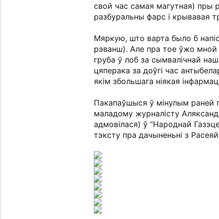
свой час самая магутная) пры 
разбуральны фарс і крывавая тр
Мяркую, што варта было б напі
рэванш). Але пра тое ўжо мной 
груба ў лоб за сымвалічнай на
цяперака за доўгі час антыбел
якім збольшага ніякая інфармац
Пакапаўшыся ў мінулым раней га
маладому журналісту Аляксандр
адмовілася) ў “Народнай Газэце
тэксту пра дачыненьні з Расеяй