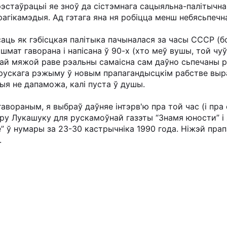
рэстаўрацыі яе зноў да сістэмнага сацыяльна-палітычн
агікамэдыя. Ад гэтага яна ня робіцца менш небясьпечна
саць як гэбісцкая палітыка пачыналася за часы СССР (
шмат гаворана і напісана ў 90-х (хто меў вушы, той чу
шай мяжой раве рэальны самаісна сам даўно сьпечаны р
арускага рэжыму ў новым прапагандысцкім рабстве выр
ыя не дапаможа, калі пуста ў душы.
вораным, я выбраў даўняе інтэрв'ю пра той час (і пра 
у Лукашуку для рускамоўнай газэты “Знамя юности” і 
” ў нумары за 23-30 кастрычніка 1990 года. Ніжэй пра
.