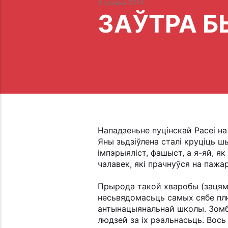
9 траўня 2014
ЗАЎТРА Б
Нападзеньне пуцінскай Расеі на
Яны зьдзіўлена сталі круціць ш
імпэрыяліст, фашыст, а я-яй, як г
чалавек, які прачнуўся на паж
Прырода такой хваробы (зацямн
несьвядомасьць самых сябе плю
антынацыянальнай школы. Зомбі
людзей за іх рэальнасьць. Вось