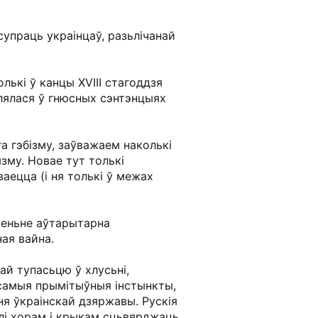
упраць украінцаў, разьлічанай
лькі ў канцы XVIII стагоддзя
ўлялася ў гнюсных сэнтэнцыях
а гэбізму, заўважаем наколькі
зму. Новае тут толькі
аецца (і ня толькі ў межах
кненьне аўтарытарна
ая вайна.
ай тупасьцю ў хлусьні,
 самыя прымітыўныя інстынкты,
ьня ўкраінскай дзяржавы. Рускія
лі хорам і крыкам сцьвярджаць,