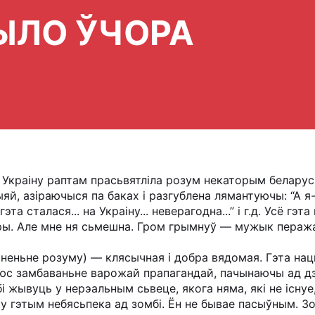
ЫЛО ЎЧОРА
 Украіну раптам прасьвятліла розум некаторым беларус
ыяй, азіраючыся па баках і разгублена лямантуючы: “А я
эта сталася... на Украіну... неверагодна...” і г.д. Усё гэ
ары. Але мне ня сьмешна. Гром грымнуў — мужык перажаг
еньне розуму) — клясычная і добра вядомая. Гэта нац
с замбаваньне варожай прапагандай, пачынаючы ад дзі
 жывуць у нерэальным сьвеце, якога няма, які не існуе
 у гэтым небясьпека ад зомбі. Ён не бывае пасыўным. Зо