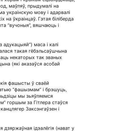
род, маўляў, прыдумалі на
ма украінскую мову і адарвалі
х на ўкраінцаў. Гэтая біліберда
ыта “вучоныя”, вяшчаюць і
 адукацыяй”) маса і калі
валася такая гёбэльсаўшчына
іраць некаторых так званых
цына (які аказаўся асобай
скія фашысты ў сваёй
атыю “фашызмам” і брэшуць,
зьдзіцы мы зьяўляемся
м” горшым за Гітлера стаўся
 канцлягер Заксэнгаўзен і
 дзяржаўная ідэалёгія (нават у