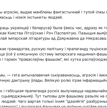
ы агрэсію, выдае манбланы фантастычнай і тупой ілжы с
сьць і нізкія інстынкты людзей.
ць украінцаў і беларусаў была ўвесь час, адразу як то
ікае Княства Літоўскае і Рэч Паспалітую. Пазыцыя выя
одлай імпэрскай літаратуры ад Дзяржавіна да Някрасава.
е грамадзтва, рускую палітыку і прапаганду пуцінскаг
цца ўсё ў клясычную сістэму імпэрскага нацыянал-фашы
 і тэрмін “праваслаўны фашызм”, які хутка распаўсюджв
ы, — гэта антычалавечая ськіраванасьць, агрэсія і ім
гічную дактрыну ўлады. Вялікую ролю іграе інфармацыйн
ак і гэбісцкая прапаганда рускіх вылучаецца надзвычайн
 сцьвярджэньняў. Тут тыповы для фашызму разьлік на
 людзей. Чаго вартая толькі іхняя “ідэалёгія” разбурэн
славного” і пуцінскага фашызма на поўным сур'ёзе пача