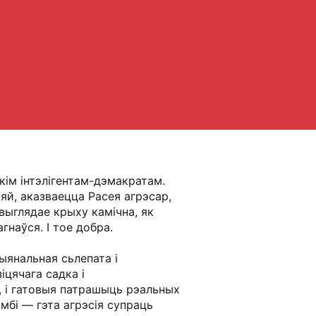
кім інтэлігентам-дэмакратам.
-яй, аказваецца Расея агрэсар,
та выглядае крыху камічна, як
наўся. І тое добра.
ыянальная сьлепата і
цячага садка і
, і гатовыя патрашыць рэальных
мбі — гэта агрэсія супраць