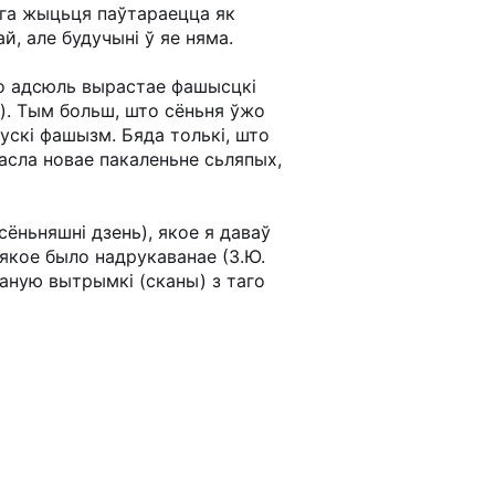
ага жыцьця паўтараецца як
й, але будучыні ў яе няма.
бо адсюль вырастае фашысцкі
ў). Тым больш, што сёньня ўжо
ускі фашызм. Бяда толькі, што
асла новае пакаленьне сьляпых,
сёньняшні дзень), якое я даваў
якое было надрукаванае (З.Ю.
паную вытрымкі (сканы) з таго