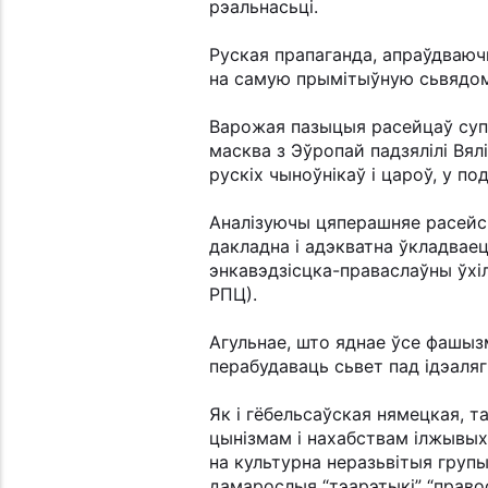
рэальнасьці.
Руская прапаганда, апраўдваюч
на самую прымітыўную сьвядома
Варожая пазыцыя расейцаў супра
масква з Эўропай падзялілі Вял
рускіх чыноўнікаў і цароў, у п
Аналізуючы цяперашняе расейска
дакладна і адэкватна ўкладвае
энкавэдзісцка-праваслаўны ўхіл
РПЦ).
Агульнае, што яднае ўсе фашызм
перабудаваць сьвет пад ідэаля
Як і гёбельсаўская нямецкая, т
цынізмам і нахабствам ілжывых
на культурна неразьвітыя групы
дамарослыя “тэарэтыкі” “право