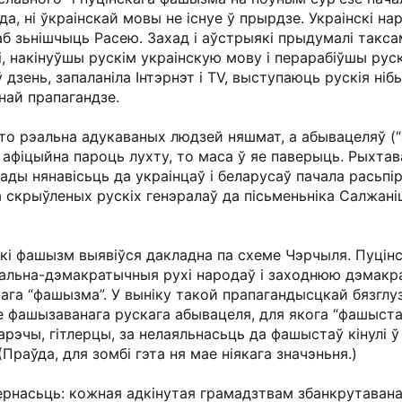
ода, ні ўкраінскай мовы не існуе ў прырдзе. Украінскі на
аб зьнішчыць Расею. Захад і аўстрыякі прыдумалі такса
, накінуўшы рускім украінскую мову і перарабіўшы рускі
 дзень, запаланіла Інтэрнэт і TV, выступаюць рускія ніб
най прапагандзе.
 рэальна адукаваных людзей няшмат, а абывацеляў (“з
 афіцыйна пароць лухту, то маса ў яе паверыць. Рыхта
тады нянавісьць да украінцаў і беларусаў пачала расьп
а скрыўленых рускіх генэралаў да пісьменьніка Салжані
кі фашызм выявіўся дакладна па схеме Чэрчыля. Пуцін
альна-дэмакратычныя рухі народаў і заходнюю дэмакр
ага “фашызма”. У выніку такой прапагандысцкай бязглу
е фашызаванага рускага абывацеля, для якога “фашыста
арэчы, гітлерцы, за нелаяльнасьць да фашыстаў кінулі ў
(Праўда, для зомбі гэта ня мае ніякага значэньня.)
рнасьць: кожная адкінутая грамадзтвам збанкрутаваная