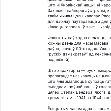
што ні ўкраінскай нацыі, ні нар
Захадзе і найперш аўстрыякі, к
такім чынам цэлы кавалак Расеі
для дэбілаў паўтараецца з дня ў
ківаюць галовамі ў такт шызоід
Фашысты паўсюдна ведаюць, што
кожны дзень для масы масава і
даўно, яшчэ ў 90-х гадах. Ўжо 
“рускіх дэмакратаў” ад лексічн
недалёкай).
Што характэрна — рускі імпэрс
прапагандзе называюць нацыян
што яны змагаюцца супраць гэт
сьведкамі поўнай кашы ў галав
цяпер Стэпан Бэндэра, якога, д
трымалі там з 1941 па 1944 год.
Ёсьць тым часам адна заканаме