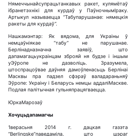
Нямеччынайсупрацьтанкавых ракет, кулямётаў
ібранетэхнікі для курдаў у ПаўночнымІраку.
Артыкул называецца “Табупарушанае: нямецкія
ракеты для курдаў”.
Нашкамэнтар: Як вядома, для Украіны ў
немцаўніякае “табу” не парушанае.
Берлінадназначна заявіў, што
дапамагацьукраінцам зброяй ня будзе і іншым
уЭўропе не дазволіць. Зразумела,
штоспрацоўвае даўняя дамоўленасьць Берлінаі
Масквы пра падзел сфэраў валадараньняў
Эўропе: Украіну і Беларусь немцы аддаліМаскве.
Подлая палітычная гульняпрацягваецца.
ЮркаМарозаў
Хочуцьдапамагчы
1верасьня 2014 г. дацкая газэта
“
Berlingske
”паведаміла, што шэраг