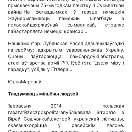
прысьвечаны 75-мугодкам пачатку ІІ Сусьветнай
вайны.На фотаздымках ў газэце нямецкія
жаўнерыламаюць памежны шлагбаўм з
польскайдзяржаўнай сымволікай, страляе
паВэстэрплятэ нямецкі крэйсэр…
Нашкамэнтар: Лубянская Расея адзначылаўгодкі
па-свойму: адкрытым уварваньнемва Украіну.
Сцэны паўтараюцца: бамбардоўкі,абстрэлы,
атакі аўтарства арміі РФ. Іўсё гэта “дзеля міру і
парадку”, усё,як у Гітлера…
ЮркаМарозаў
Такдумаюць мільёны людзей
1верасьня 2014 г. польская
газэта“
Rzeczpospolita
”апублікавала інтэрв’ю з
Вірай Сашчанкай,сястрой украінскай лётчыцы,
якаязнаходзіцца ў расейскім палоне.
Сястрагераіні прызналася, што “раней