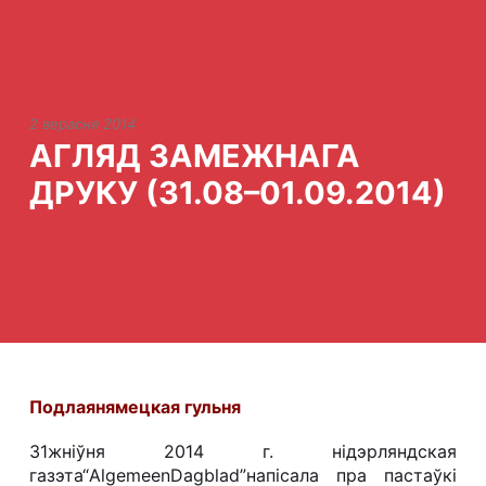
2 верасня 2014
АГЛЯД ЗАМЕЖНАГА
ДРУКУ (31.08–01.09.2014)
Подлаянямецкая гульня
31жніўня 2014 г. нідэрляндская
газэта“
Algemeen
Dagblad
”напісала пра пастаўкі