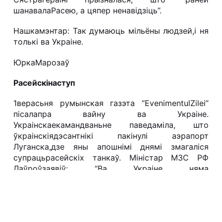
шанавалаРасею, а цяпер ненавідзіць”.
Нашкамэнтар: Так думаюць мільёны людзей,і ня
толькі ва Украіне.
ЮркаМарозаў
Расейскінаступ
1верасьня румынская газэта “
Evenimentul
Zilei
”
пісалапра вайну ва Украіне.
Украінскаекамандваньне паведаміла, што
ўкраінскіядэсантнікі пакінулі аэрапорт
Луганска,дзе яны апошнімі днямі змагаліся
супрацьрасейскіх танкаў. Міністар МЗС РФ
Лаўроўзаявіў: “Ва Украіне няма
расейскіхвойскаў”.
Нашкамэнтар: Нават Гітлер быў больш шчырыму
выказваньнях.