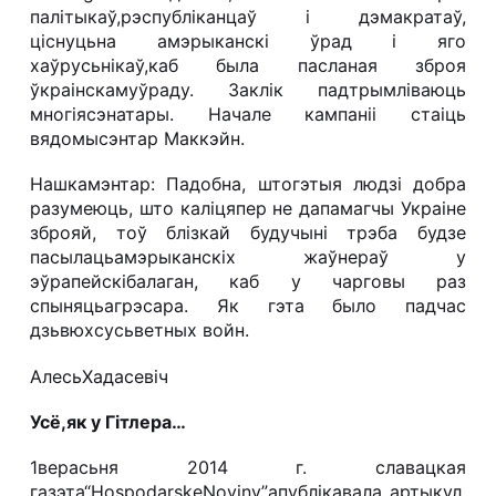
палітыкаў,рэспубліканцаў і дэмакратаў,
ціснуцьна амэрыканскі ўрад і яго
хаўрусьнікаў,каб была пасланая зброя
ўкраінскамуўраду. Заклік падтрымліваюць
многіясэнатары. Начале кампаніі стаіць
вядомысэнтар Маккэйн.
Нашкамэнтар:
Падобна, штогэтыя людзі добра
разумеюць, што каліцяпер не дапамагчы Украіне
зброяй, тоў блізкай будучыні трэба будзе
пасылацьамэрыканскіх жаўнераў у
эўрапейскібалаган, каб у чарговы раз
спыняцьагрэсара. Як гэта было падчас
дзьвюхсусьветных войн.
АлесьХадасевіч
Усё,як у Гітлера…
1верасьня 2014 г. славацкая
газэта“
Hospodarske
Noviny
”апублікавала артыкул,