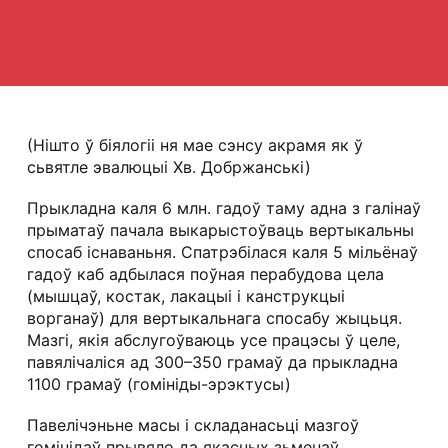
(Нішто ў біялогіі ня мае сэнсу акрамя як ў
сьвятле эвалюцыі Хв. Добржанські)
Прыкладна каля 6 млн. гадоў таму адна з галінаў
прыматаў пачала выкарыстоўваць вертыкальны
спосаб існаваньня. Спатрэбілася каля 5 мільёнаў
гадоў каб адбылася поўная перабудова цела
(мышцаў, костак, лакацыі і канструкцыі
ворганаў) для вертыкальнага спосабу жыцьця.
Мазгі, якія абслугоўваюць усе працэсы ў целе,
павялічаліся ад 300–350 грамаў да прыкладна
1100 грамаў (гомініды-эрэктусы)
Павелічэньне масы і складанасьці мазгоў
гомінідаў прывяло да якасных зьменаў.