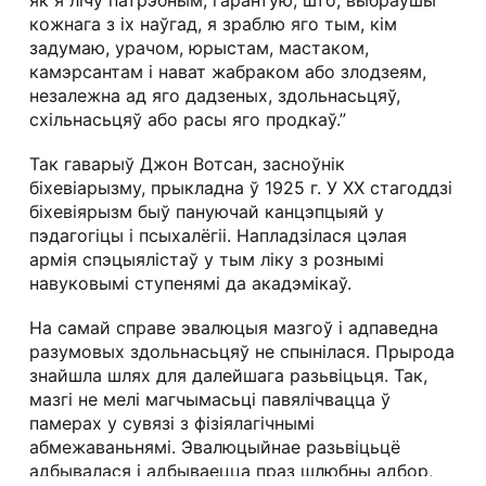
кожнага з іх наўгад, я зраблю яго тым, кім
задумаю, урачом, юрыстам, мастаком,
камэрсантам і нават жабраком або злодзеям,
незалежна ад яго дадзеных, здольнасьцяў,
схільнасьцяў або расы яго продкаў.”
Так гаварыў Джон Вотсан, засноўнік
біхевіарызму, прыкладна ў 1925 г. У ХХ стагоддзі
біхевіярызм быў пануючай канцэпцыяй у
пэдагогіцы і псыхалёгіі. Напладзілася цэлая
армія спэцыялістаў у тым ліку з рознымі
навуковымі ступенямі да акадэмікаў.
На самай справе эвалюцыя мазгоў і адпаведна
разумовых здольнасьцяў не спынілася. Прырода
знайшла шлях для далейшага разьвіцьця. Так,
мазгі не мелі магчымасьці павялічвацца ў
памерах у сувязі з фізіялагічнымі
абмежаваньнямі. Эвалюцыйнае разьвіцьцё
адбывалася і адбываецца праз шлюбны адбор,