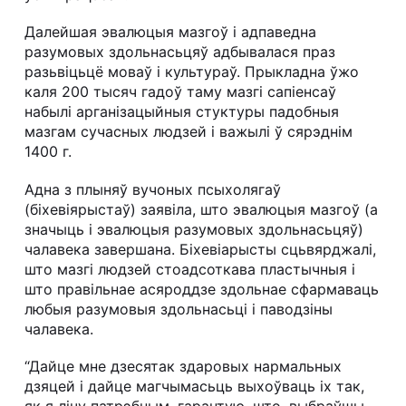
Далейшая эвалюцыя мазгоў і адпаведна
разумовых здольнасьцяў адбывалася праз
разьвіцьцё моваў і культураў. Прыкладна ўжо
каля 200 тысяч гадоў таму мазгі сапіенсаў
набылі арганізацыйныя стуктуры падобныя
мазгам сучасных людзей і важылі ў сярэднім
1400 г.
Адна з плыняў вучоных псыхолягаў
(біхевіярыстаў) заявіла, што эвалюцыя мазгоў (а
значыць і эвалюцыя разумовых здольнасьцяў)
чалавека завершана. Біхевіарысты сцьвярджалі,
што мазгі людзей стоадсоткава пластычныя і
што правільнае асяроддзе здольнае сфармаваць
любыя разумовыя здольнасьці і паводзіны
чалавека.
“Дайце мне дзесятак здаровых нармальных
дзяцей і дайце магчымасьць выхоўваць іх так,
як я лічу патрэбным, гарантую, што, выбраўшы