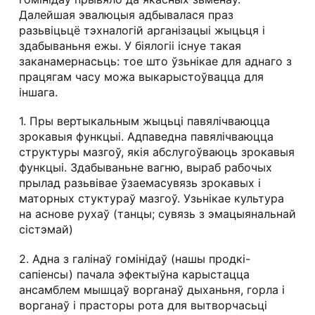
Далейшая эвалюцыя адбывалася праз
разьвіцьцё тэхналогій арганізацыі жыцьця і
здабываньня ежы. У біялогіі існуе такая
заканамернасьць: тое што ўзьнікае для аднаго з
працягам часу можа выкарыстоўвацца для
іншага.
1. Пры вертыкальным жыцьці павялічваюцца
зрокавыя функцыі. Адпаведна павялічваюцца
структуры мазгоў, якія абслугоўваюць зрокавыя
функцыі. Здабываньне вагню, выраб рабочых
прылад разьвівае ўзаемасувязь зрокавых і
маторных стуктураў мазгоў. Узьнікае культура
на аснове рухаў (танцы; сувязь з эмацыянальнай
сістэмай)
2. Адна з галінаў гомінідаў (нашы продкі-
сапіенсы) пачала эфектыўна карыстацца
ансамблем мышцаў ворганаў дыханьня, горла і
ворганаў і прасторы рота для вытворчасьці