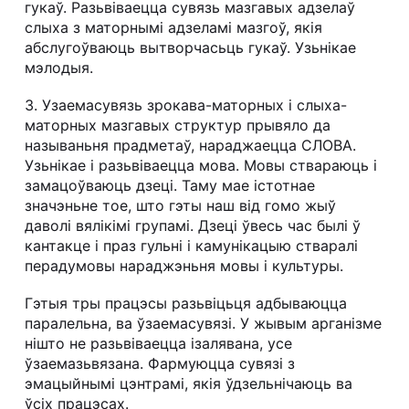
гукаў. Разьвіваецца сувязь мазгавых адзелаў
слыха з маторнымі адзеламі мазгоў, якія
абслугоўваюць вытворчасьць гукаў. Узьнікае
мэлодыя.
3. Узаемасувязь зрокава-маторных і слыха-
маторных мазгавых структур прывяло да
называньня прадметаў, нараджаецца СЛОВА.
Узьнікае і разьвіваецца мова. Мовы ствараюць і
замацоўваюць дзеці. Таму мае істотнае
значэньне тое, што гэты наш від гомо жыў
даволі вялікімі групамі. Дзеці ўвесь час былі ў
кантакце і праз гульні і камунікацыю стваралі
перадумовы нараджэньня мовы і культуры.
Гэтыя тры працэсы разьвіцьця адбываюцца
паралельна, ва ўзаемасувязі. У жывым арганізме
нішто не разьвіваецца ізалявана, усе
ўзаемазьвязана. Фармуюцца сувязі з
эмацыйнымі цэнтрамі, якія ўдзельнічаюць ва
ўсіх працэсах.