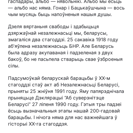
гаспадары, альбо — нявольнікі. Альбо мы ёсьць
— альбо нас няма. Гонар і Бацькаўшчына — вось
чым мусяць быць напоўненыя нашыя душы.
Дзеля вяртаньня свабоды і здабыцьця
дзяржаўнай незалежнасьці мы, беларусы,
змагаліся два стагоддзі. 25 сакавіка 1918 году
аб'яўлена незалежнасьць БНР. Але Беларусь
была адразу акупаваная і падзеленая з двух
бакоў, бо не пасьпела стварыць свае ўзброеныя
сілы.
Падсумоўкай беларускай барацьбы ў XX-м
стагоддзі стаў акт аб Незалежнасьці Беларусі,
прыняты 25 жніўня 1991 году. Яму папярэднічала
прыняцьце Дэклярацыі “Аб суверэнітэце
Беларусі” 27 ліпеня 1990 году. Гэтыя тры падзеі
ёсьць вызначальныя этапы нашай 200-гадовай
барацьбы. І нічога няма для нас важнейшага ў
гісторыі XX-га стагоддзя.