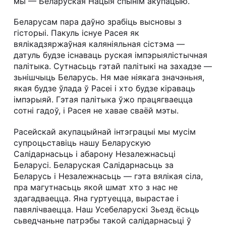
мы — Беларуская Нацыя спынім акупацыю.
Беларусам пара даўно зрабіць высновы з
гісторыі. Пакуль існуе Расея як
вялікадзяржаўная каляніяльная сістэма —
датуль будзе існаваць руская імпэрыялістычная
палітыка. Сутнасьць гэтай палітыкі на захадзе —
зьнішчыць Беларусь. Ня мае ніякага значэньня,
якая будзе ўлада ў Расеі і хто будзе кіраваць
імпэрыяй. Гэтая палітыка ўжо працягваецца
сотні гадоў, і Расея не хавае сваёй мэты.
Расейскай акупацыйнай інтэграцыі мы мусім
супроцьставіць нашу Беларускую
Салідарнасьць і абарону Незалежнасьці
Беларусі. Беларуская Салідарнасьць за
Беларусь і Незалежнасьць — гэта вялікая сіла,
пра магутнасьць якой шмат хто з нас не
здагадваецца. Яна гуртуецца, вырастае і
павялічваецца. Наш Усебеларускі Зьезд ёсьць
сьведчаньне патрэбы такой салідарнасьці ў