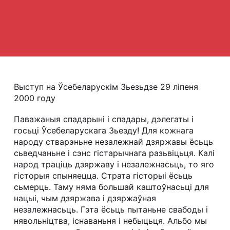
Выступ на Ўсебеларускім Зьезьдзе 29 ліпеня
2000 году
Паважаныя спадарыні і спадары, дэлегаты і
госьці Ўсебеларускага Зьезду! Для кожнага
народу стварэньне незалежнай дзяржавы ёсьць
сьведчаньне і сэнс гістарычнага разьвіцьця. Калі
народ траціць дзяржаву і незалежнасьць, то яго
гісторыя спыняецца. Страта гісторыі ёсьць
сьмерць. Таму няма большай каштоўнасьці для
нацыі, чым дзяржава і дзяржаўная
незалежнасьць. Гэта ёсьць пытаньне свабоды і
нявольніцтва, існаваньня і небыцьця. Альбо мы