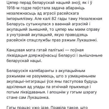
Цяпер перад беларускай нацыяй зноў, як і ў
1918-м годзе паўстала задача абараніць
незалежнасьць ад агрэсіі расейскага
імпэрыялізму. Але калі 82 гады таму Незалежная
Беларусь сутыкнулася з ваеннай агрэсіяй і
акупацыяй зьнешняй, то цяпер мы маем справу
з унутранай акупацыяй, якую праводзяць
расейскія спэцслужбы праз рэжым Лукашэнкі.
Канцовая мэта гэтай палітыкі — поўная
ліквідацыя дзяржаўнасьці Беларусі і зьнішчэньне
беларускай нацыі.
Беларускія калябаранты з акупацыйным
рэжымам не разумеюць, што з узмацненьнем
акупацыі-інтэграцыі ўсе яны паступова будуць
адхіленыя ад улады па этнічнай прыкмеце і
потым ліквідаваныя. І апошнім у гэтым шэрагу
стане сам Лукашэнка.
Гэты працэс ужо ідзе. Правіла такое, што