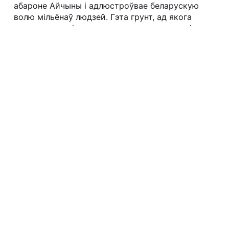
абароне Айчыны і адлюстроўвае беларускую
волю мільёнаў людзей. Гэта грунт, ад якога
залежыць выніковасьць нашага змаганьня і
перамога.
Ніколі беларусы не аддадуць ужо сваёй
свабоды, ня страцяць Незалежнасьці. Мы мусім
быць гатовымі змагацца за Незалежнасьць
Бацькаўшчыны ўсімі сродкамі, і калі на нас
палезуць з войскам, — узяцца за зброю і зброяй
бараніць Беларусь.
Беларусь была адпачатку і будзе найдалей
вольнай, незалежнай дзяржавай, краінай
працавітых гаспадароў, дзе ўсталюецца
справядлівы лад, і ніякая нечысьць ня зможа
пляваць нам у твар. Будзьма пэўныя і
набліжайма гэты час!
Вітаю дэлегатаў Усебеларускага Зьезду!