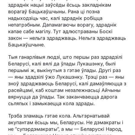
здраднік нацыі заўсёды ёсьць закладнікам
ворагаў Бацькаўшчыны. Рана ці позна
надыходзіць час, калі здраднік робіцца
непатрэбным. Дапамагаючы ворагу, здраднік
капае сабе магілу. Тут адлюстраваны Боскі
закон — нельга здраджваць. Нельга здраджваць
Бацькаўшчыне.
Тыя ганарлівыя людзі, што першы раз здрадзілі
Беларусі, калі вялі да ўлады Лукашэнку, былі
першымі ж, выкінутыя з гэтае ўлады. Другі раз
— яны здадзілі ўжо Лукашэнку. Трэці раз — яны
зноў здраджваюць Беларусі, калі дамаўляюцца з
расейцамі, каб коштам незалежнасьці Айчыны
вярнуцца да ўлады. Так заканчваецца дарога
сьляпых і замыкаецца кола здрады.
Трэба зламаць гэтае кола. Альтэрнатывай
акупантам ёсьць мы, Беларусы. Не дэмакраты і
не “супэрдэмакраты”, а мы — Беларускі Народ,