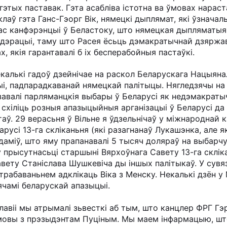
 гэтых паставак. Гэта асабліва істотна ва ўмовах нарас
клаў гэта Ганс-Гэорг Вік, нямецкі дыплямат, які ўзнача
час канфэрэнцыі ў Беластоку, што нямецкая дыпляматы
дэрацыі, таму што Расея ёсьць дэмакратычнай дзяржа
х, якія гарантавалі б іх бесперабойныя пастаўкі.
калькі гадоў дзейнічае на раскол Беларускага Нацыяна
і, падпарадкаванай нямецкай палітыцы. Нягледзячы на т
валі парляманцкія выбары ў Беларусі як недэмакратычн
схіліць розныя апазыцыйныя арганізацыі ў Беларусі да
аў. 29 верасьня ў Вільне я ўдзельнічаў у міжнароднай 
русі 13-га скліканьня (які разагнанаў Лукашэнка, але я
даміў, што яму прапанавалі 5 тысяч доляраў на выбарчу
 ў прысутнасьці старшыні Вярхоўнага Савету 13-га склі
вету Станіслава Шушкевіча ды іншых палітыкаў. У сувя
трабаваньнем адклікаць Віка з Менску. Некалькі дзён 
ячамі беларускай апазыцыі.
лавіі мы атрымалі зьвесткі аб тым, што канцлер ФРГ Г
амовы з прэзыдэнтам Пуціным. Мы маем інфармацыю, шт