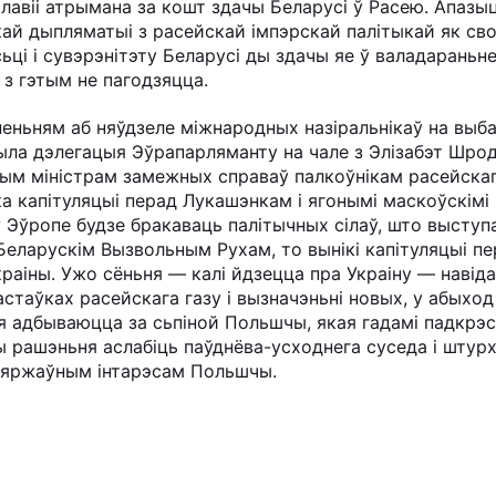
авіі атрымана за кошт здачы Беларусі ў Расею. Апазыц
ай дыпляматыі з расейскай імпэрскай палітыкай як св
і і сувэрэнітэту Беларусі ды здачы яе ў валадараньне
 з гэтым не пагодзяцца.
ньням аб няўдзеле міжнародных назіральнікаў на выб
была дэлегацыя Эўрапарляманту на чале з Элізабэт Шро
ным міністрам замежных справаў палкоўнікам расейска
ка капітуляцыі перад Лукашэнкам і ягонымі маскоўскімі 
ў Эўропе будзе бракаваць палітычных сілаў, што высту
Беларускім Вызвольным Рухам, то вынікі капітуляцыі п
Украіны. Ужо сёньня — калі йдзецца пра Украіну — навід
таўках расейскага газу і вызначэньні новых, у абыход
 адбываюцца за сьпіной Польшчы, якая гадамі падкрэс
 рашэньня аслабіць паўднёва-усходнега суседа і штурх
дзяржаўным інтарэсам Польшчы.