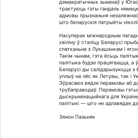
дэмакратычных зьменаў у Югасл
трактуюць гэты гандаль нямецк
адмовы прызнаньня незалежнасьц
што беларускія патрыёты ніколі
Насуперак міжнародным пагадне
хвіліну ў сталіцу Беларусі пры
спатканьне з Лукашэнкам і яго
Такім чынам, гэта ёсьць паліты
палітыка будзе працягвацца, а 
Беларусі ды салідарызуюцца з 
уплыў на лёс як Летувы, так і 
Эўрасаюз вядзе перамовы аб дас
трубаправодаў. Перамовы гэтыя
дыскрымінацыйнага для Украіны
палітыкі — што не адпавядае 
Зянон Пазьняк