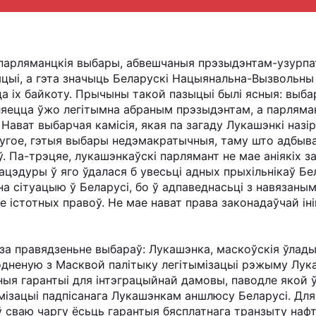
я парляманцкія выбары, абвешчаныя прэзыдэнтам-узурп
ыі, а гэта значыць Беларускі Нацыянальна-Вызвольны 
да іх байкоту. Прычыны такой пазыцыі былі ясныя: выба
яецца ўжо легітымна абраным прэзыдэнтам, а парлямант
ават выбарчая камісія, якая па загаду Лукашэнкі назі
ругое, гэтыя выбары недэмакратычныя, таму што адбы
ў. Па-трэцяе, лукашэнкаўскі парлямант не мае аніякіх з
цэдуры ў яго ўдалася б увесьці адных прыхільнікаў Бе
 на сітуацыю ў Беларусі, бо ў адпаведнасьці з навязан
 істотных правоў. Не мае нават права законадаўчай іні
 за правядзеньне выбараў: Лукашэнка, маскоўскія ўлады
одненую з Масквой палітыку легітымізацыі рэжыму Лукаш
 гарантыі для інтэграцыйнай дамовы, паводле якой ўт
ымізацыі падпісанага Лукашэнкам аншлюсу Беларусі. Дл
ў сваю чаргу ёсьць гарантыя бясплатнага транзыту наф