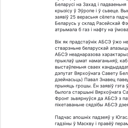
Беларусі на Захад і падваеньня
крызісу ў Эўропе і ў сьвеце. Вы
заявіў 25 верасьня сёлета пад
Беларусь у склад Расейскай Фэ
атрымала б газ і нафту на ўмова
Вік як прадстаўнік АБСЭ ўжо не
стварэньне беларускай апазыцы
АБСЭ неаднаразова характарыза
прыклаў шмат намаганьняў, каб 
выстаўленьня сваех кандыдадат
дэпутат Вярхоўнага Савету Бела
дзейнасьць) Павал Знавец паве
прыняць грошы. Ён заявіў гэта
былога старшыні Вярхоўнага Са
Фронт зьвярнуўся да АБСЭ з па
пікетаваньне сядзібы АБСЭ дзе
Падчас апошніх падзеяў у Югас
гадзіны ў Маскву і правёў пер