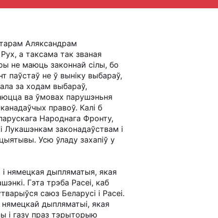
атарам Аляксандрам
Рух, а таксама так званая
ры не маюць законнай сілы, бо
 паўстаў не ў выніку выбараў,
рала за ходам выбараў,
ваюцца ва ўмовах парушэньня
аканадаўчых правоў. Калі б
ларускага Народнага Фронту,
ымі Лукашэнкам законадаўствам і
цыятывы. Усю ўладу захапіў у
 і нямецкая дыпляматыя, якая
энкі. Гэта трэба Расеі, каб
варыўся саюз Беларусі і Расеі.
я нямецкай дыпляматыі, якая
ты і газу праз тэрыторыю