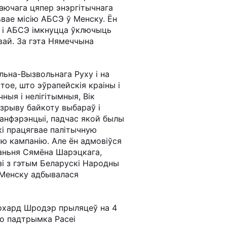
таючага цяпер энэргітычнага
львае місію АБСЭ ў Менску. Ён
я і АБСЭ імкнуцца ўключыць
вай. За гэта Нямеччына
льна-Вызвольнага Руху і на
ое, што эўрапейскія краіны і
ыя і нелігітымныя, Вік
 зрыву байкоту выбараў і
канфэрэнцыі, падчас якой былы
кі працягвае палітычную
ю кампанію. Але ён адмовіўся
каньня Сямёна Шарэцкага,
зі з гэтым Беларускі Народны
у Менску адбывалася
эрхард Шродэр прыляцеў на 4
о падтрымка Расеі