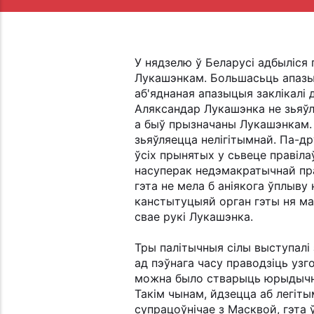
У нядзелю ў Беларусі адбыліс
Лукашэнкам. Большасьць апазыц
аб'яднаная апазыцыя заклікалі 
Аляксандар Лукашэнка не зьяўл
а быў прызначаны Лукашэнкам. Н
зьяўляецца нелігітымнай. Па-д
ўсіх прынятых у сьвеце правіла
насуперак недэмакратычнай пра
гэта не мела б аніякога ўплыву
канстытуцыяй орган гэты ня мае
свае рукі Лукашэнка.
Тры палітычныя сілы выступалі
ад пэўнага часу праводзіць узг
можна было стварыць юрыдычныя
Такім чынам, йдзецца аб легіт
супрацоўнічае з Масквой, гэта 