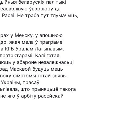
ыйныя беларускія палітыкі
оеасаблівую ўвэрцюру да
 Расеі. Не трэба тут тлумачыць,
арах у Менску, у апошнюю
дэр, якая мела ў праграме
га КГБ Уралам Латыпавым.
пратэктарамі. Калі гэтая
паюць у абароне незалежнасьці
ерад Масквой будуць мець
авоку сімптомы гэтай зьявы.
 Украіны, трасаў
ьлівала, што прыняцьцё такога
не яго ў арбіту расейскай