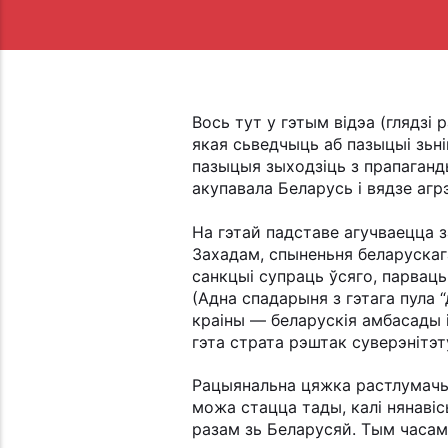
Вось тут у гэтым відэа (глядзі
якая сьведчыць аб пазыцыі зьн
пазыцыя зыходзіць з прапаганды
акупавала Беларусь і вядзе агр
На гэтай падставе агучваецца з
Захадам, спыненьня беларускаг
санкцыі супраць ўсяго, парваць
(Адна спадарыня з гэтага пула 
краіны — беларускія амбасады і
гэта страта рэштак суверэнітэт
Рацыянальна цяжка растлумачыць
можа стацца тады, калі нянаві
разам зь Беларусяй. Тым часам