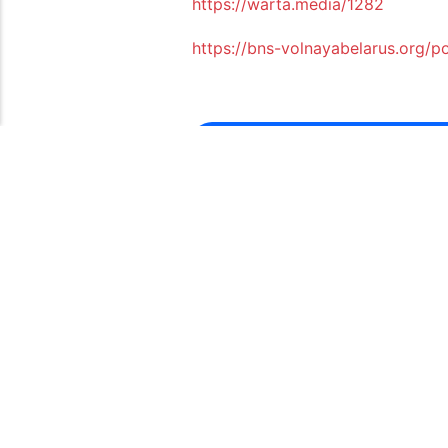
https://warta.media/1282
https://bns-volnayabelarus.org/p
FACEBOOK
Папярэдняе
АБ ШКОДНЫХ ЗЬЯВАХ