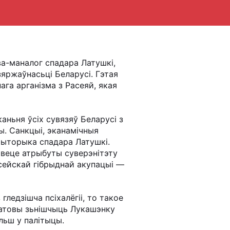
а-маналог спадара Латушкі,
яржаўнасьці Беларусі. Гэтая
га арганізма з Расеяй, якая
аньня ўсіх сувязяў Беларусі з
ы. Санкцыі, эканамічныя
 рыторыка спадара Латушкі.
сьвеце атрыбуты суверэнітэту
асейскай гібрыднай акупацыі —
ледзішча псіхалёгіі, то такое
гатовы зьнішчыць Лукашэнку
льш у палітыцы.