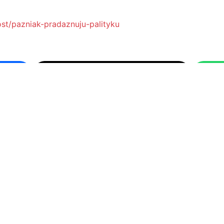
ost/pazniak-pradaznuju-palityku
TWITTER
ТРЫЮМФАЛЬ