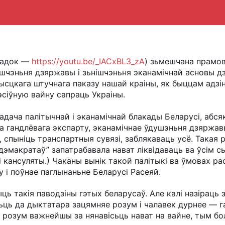
 радок —
https://youtu.be/_IACxBL3_zA
) зьмешчана прамов
ішчэньня дзяржавы і зьнішчэньня эканамічнай асновы дз
сцкага штучнага паказу нашай краіны, як быццам адзіна
эсіўную вайну сапраць Украіны.
адача палітычнай і эканамічнай блакады Беларусі, абсяк
а гандлёвага экспарту, эканамічнае ўдушэньня дзяржав
, спыніць транспартныя сувязі, заблякаваць усё. Такая
“дэмакратаў” запатрабавала нават ліквідаваць ва ўсім 
 кансуляты.) Чаканы вынік такой палітыкі ва ўмовах р
у і поўнае паглынаньне Беларусі Расеяй.
 такія паводзіны гэтых беларусаў. Але калі назіраць з г
сьць да дыктатара зацямняе розум і чалавек дурнее — 
 розум важнейшы за нянавісьць нават на вайне, тым бо