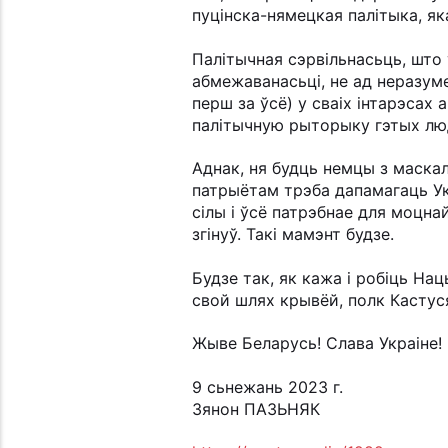
пуцінска-нямецкая палітыка, як
Палітычная сэрвільнасьць, што 
абмежаванасьці, не ад неразуме
перш за ўсё) у сваіх інтарэсах 
палітычную рыторыку гэтых людз
Аднак, ня будць немцы з маска
патрыётам трэба дапамагаць Укр
сілы і ўсё патрэбнае для моцна
згінуў. Такі мамэнт будзе.
Будзе так, як кажа і робіць На
свой шлях крывёй, полк Кастуся
Жыве Беларусь! Слава Украіне!
9 сьнежань 2023 г.
Зянон ПАЗЬНЯК