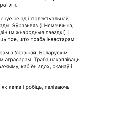
атэгіі.
снуе не ад інтэлектуальнай
ады. Эўразьвяз (і Нямеччына,
зін (міжнародныя паездкі) і
ць тое, што трэба інвестарам.
ам з Украінай. Беларускім
ім агрэсарам. Трэба накапліваць
эжыму, каб ён здох, сканаў і
 як кажа і робіць, паліваючы