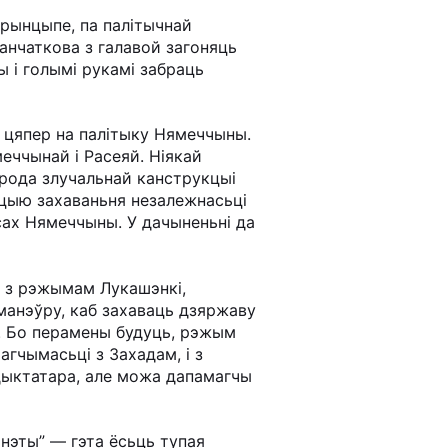
прынцыпе, па палітычнай
анчаткова з галавой загоняць
 і голымі рукамі забраць
 цяпер на палітыку Нямеччыны.
ччынай і Расеяй. Ніякай
ырода злучальнай канструкцыі
ыцыю захаваньня незалежнасьці
эсах Нямеччыны. У дачыненьні да
я з рэжымам Лукашэнкі,
 манэўру, каб захаваць дзяржаву
ту. Бо перамены будуць, рэжым
гчымасьці з Захадам, і з
 дыктатара, але можа дапамагчы
інэты” — гэта ёсьць тупая