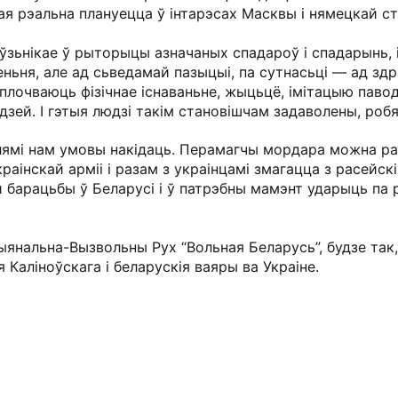
ая рэальна плануецца ў інтарэсах Масквы і нямецкай стр
ўзьнікае ў рыторыцы азначаных спадароў і спадарынь, і
ньня, але ад сьведамай пазыцыі, па сутнасьці — ад здр
аплочваюць фізічнае існаваньне, жыцьцё, імітацыю павод
ей. І гэтыя людзі такім становішчам задаволены, робя
лямі нам умовы накідаць. Перамагчы мордара можна раз
аінскай арміі і разам з украінцамі змагацца з расейск
й барацьбы ў Беларусі і ў патрэбны мамэнт ударыць па р
цыянальна-Вызвольны Рух “Вольная Беларусь”, будзе так,
 Каліноўскага і беларускія ваяры ва Украіне.