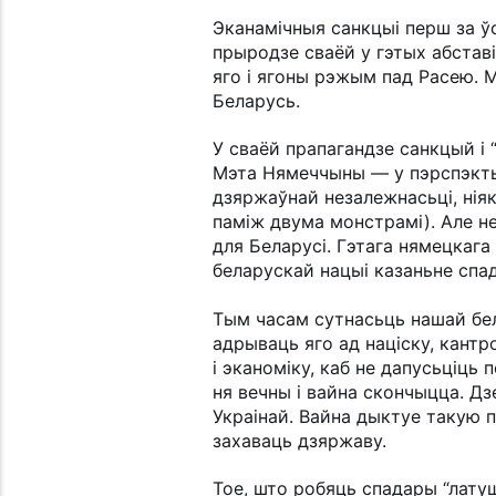
Эканамічныя санкцыі перш за ўс
прыродзе сваёй у гэтых абставі
яго і ягоны рэжым пад Расею. 
Беларусь.
У сваёй прапагандзе санкцый і
Мэта Нямеччыны — у пэрспэкты
дзяржаўнай незалежнасьці, нія
паміж двума монстрамі). Але н
для Беларусі. Гэтага нямецкага
беларускай нацыі казаньне спа
Тым часам сутнасьць нашай бел
адрываць яго ад націску, кантр
і эканоміку, каб не дапусьціць
ня вечны і вайна скончыцца. Дз
Украінай. Вайна дыктуе такую 
захаваць дзяржаву.
Тое, што робяць спадары “латуш