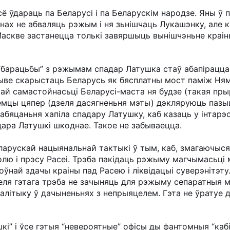
ё ўдараць па Беларусі і па Беларускім народзе. Яны ў 
нах не абваляць рэжым і ня зьнішчаць Лукашэнку, але к
Маскве застанецца толькі завяршыць вынішчэньне краіны
 “барацьбы” з рэжымам спадар Латушка стаў абапірацца
ве скарыстаць Беларусь як бясплатны мост паміж Няме
кай самастойнасьці Беларусі-маста ня будзе (такая пр
емцы цяпер (дзеля дасягненьня мэты) дэкляруюць паз
 абяцаньня хапіла спадару Латушку, каб казаць у інтар
дара Латушкі шкоднае. Такое не забываецца.
арускай нацыянальнай тактыкі ў тым, каб, змагаючыс
олю і прэсу Расеі. Трэба пакідаць рэжыму магчымасьці
 поўнай здачы краіны пад Расею і ліквідацыі суверэнітэ
еля гэтага трэба не зачыняць для рэжыму сепаратныя ма
палітыку ў дачыненьнях з непрыяцелем. Гэта не ўратуе
кі” і ўсе гэтыя “невероятные” офісы ды фантомныя “каб