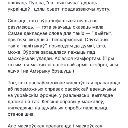
пляжаць Пуціна, “патрыятычна” дураць
украінцаў і цэлы сьвет, прадказваючы лухту.
Сказаць, што эўра-інфантылы нічога не
разумеюць, — гэта значыць сказаць мала.
Самае дакладнае слова для такіх — “ідыёты”,
прытым шкодныя і бескарысныя. Слухаючы
такіх “палітыкаў”, прыходзім да думкі, што,
можа, Эўропе захацелася пажыць пад
маскоўскай уладай. Аб'еліся камфортам. (Пры
гэтым, ня маючы ні належнай арміі, ні зброі, яны
яшчэ і на Амэрыку брэшуць.)
Тое, што распаўсюджвае маскоўская прапаганда
аб пераможных справах расейскай ваеншчыны
на ўкраінскім фронце, у рэальнасьці выглядае
далёка ня так. Кепскія справы ў маскалёў,
нягледзячы на адчайныя спробы палепшыць
становішча.
Але маскоўская прапаганда і маскоўская