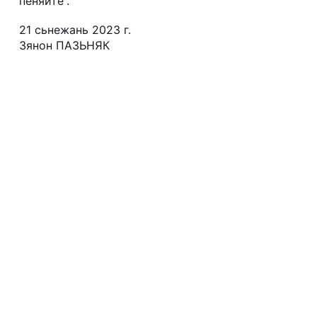
пеняйте”.
21 сьнежань 2023 г.
Зянон ПАЗЬНЯК
FACEBOOK
TWITTER
WHATSAPP
Папярэдняе
ПРА ПРАДАЖНУЮ ПАЛІТЫКУ, ЯКАЯ БУДЗЕ ПЕРАМОЖАНА
Наступнае
“РУССКИЙ ЯЗЫК” — ГЭТА МОВА СУСЬВЕТНАГА ЗЛА.