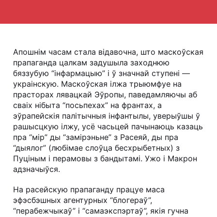
Апошнім часам стала відавочна, што маскоўская
прапаганда цалкам задушыла заходнюю
бяззубую “інфармацыю” і ў значнай ступені —
украінскую. Маскоўская ілжа трыюмфуе на
прасторах лявацкай Эўропы, паведамляючы аб
сваіх нібыта “посьпехах” на франтах, а
эўрапейскія палітычныя інфантылы, уверыўшы ў
рашысцкую ілжу, усё часьцей пачынаюць казаць
пра “мір” ды “замірэньне” з Расеяй, ды пра
“дыялог” (любімае слоўца бесхрыбетных) з
Пуціным і перамовы з бандытамі. Ужо і Макрон
адзначыўся.
На расейскую прапаганду працуе маса
эфэсбэшных агентурных “блогераў”,
“перабежчыкаў” і “самаэкспэртаў”, якія гучна