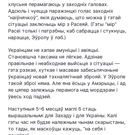
хлусьня перамагаюць у заходніх галовах.
Адсюль і чуецца паражэнцкі голас заходніх
“наіўнячкоў”, якія думаюць, што можна ў гэтай
сітуацыі заключыць мір з Расеяй. (Гэты “мір”
Расеі толькі і патрэбны, каб сабрацца і стукнуць,
нарэшце, Эўропу ў лэб.)
Украінцам не хапае амуніцыі і авіяцыі.
Становішча таксама ня лёгкае. Адзінае
правільнае і неабходнае выйсьце з сітуацыі —
гэта рэзкае, хуткае і масавае забесьпячэньне
ўкраінцаў новай тэхналягічнай зброяй. У Эўропе
такой зброі няма. Але яна ёсьць у Амэрыцы, і ад
яе цяпер залежыць перамога над мордэрам і
ўвесь ход падзей.
Наступныя 5–6 месцаў маглі б стаць
вырашальнымі для Захаду і для Украіны. Калі
гэты час ня будзе належным чынам скарыстаны,
то тады, як маскоўцы кажуць, “на себя і