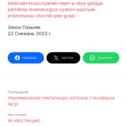
belaruski-hryscziyanski-teatr-a-dlya-getaga-
patrebna-dramaturgiya-zyanon-paznyak-
prezentavau-zbornik-pes-graal
Зянон Пазьняк
22 Снежань 2023 г.
FACEBOOK
TWITTER
WHATSAPP
Папярэдняе
ТРЫЮМФАЛЬНАЯ ПРАПАГАНДА І КЕПСКАЕ СТАНОВІШЧА
РАСЕІ
Наступнае
ЯК ІЛЮСТРАЦЫЮ