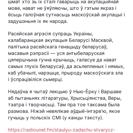
шмат хто зь іх сталі гаварыць на акупацыйнай
мове, нават не ўяўляючы, што ў гэтым якраз і
ёсьць галоўная сутнасьць маскоўскай акупацыі і
задушэньня іх як народа.
Расейская агрэсія супраць Украіны,
калабаранцкая акупацыя Беларусі Масквой,
палітыка расейскага генацыду беларусаў,
масавыя рэпрэсіі — уся антыбеларуская
цяпершчына гучна крычыць, галасуе да нават
самых глухіх беларусаў, да асьлепленых і нямых,
каб убачылі, нарэшце, прыроду маскоўскага зла
і ўспрацівіліся сьмерці.
Нядаўна я чытаў лекцыю ў Нью-Ёрку і Варшаве
аб пытаньнях літаратуры, Хрысьціянства, Веры,
тэатра і творчасьці. Там пра тое таксама была
размова. Ніжэй невялікае аўдыё-інтэрв'ю, якое
гучыць у польскіх СМІ (у канцы тэксту).
https://radiounet.fm/staulyu-zadachu-stvarycz-