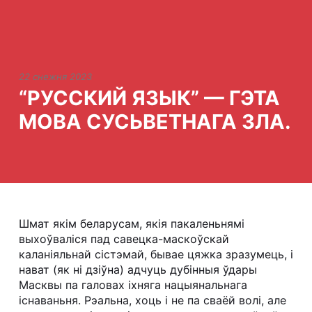
22 снежня 2023
“РУССКИЙ ЯЗЫК” — ГЭТА
МОВА СУСЬВЕТНАГА ЗЛА.
Шмат якім беларусам, якія пакаленьнямі
выхоўваліся пад савецка-маскоўскай
каланіяльнай сістэмай, бывае цяжка зразумець, і
нават (як ні дзіўна) адчуць дубінныя ўдары
Масквы па галовах іхняга нацыянальнага
існаваньня. Рэальна, хоць і не па сваёй волі, але