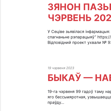
ЗЯНОН ПАЗЬН
ЧЭРВЕНЬ 2023
У Сеціве зьявілася інфармацыя
спагнаньне рэпарацыяў” https:/
Відповідний проект ухвали № 9
19 чэрвеня 2023
БЫКАЎ — НА
19-га чэрвеня 99 гадоў таму на
яго бессьмяротная, узвышаецца
праўду…