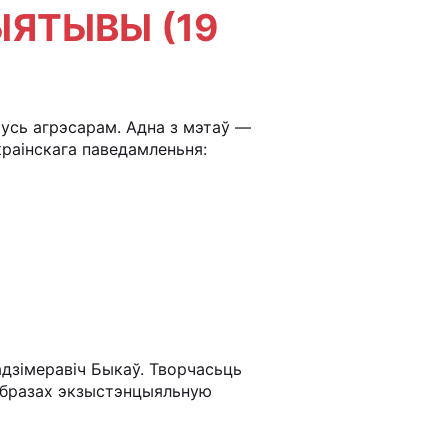
ЫЯТЫВЫ (19
русь агрэсарам. Адна з мэтаў —
краінскага паведамленьня:
ладзімеравіч Быкаў. Творчасьць
вобразах экзыстэнцыяльную