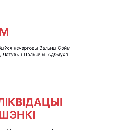
ЙМ
адбыўся нечарговы Вальны Сойм
, Летувы і Польшчы. Адбыўся
ЛІКВІДАЦЫІ
ШЭНКІ