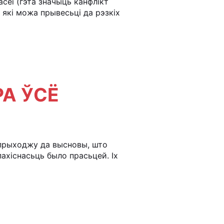
сеі (гэта значыць канфлікт
які можа прывесьці да рэзкіх
А ЎСЁ
 прыходжу да высновы, што
ахіснасьць было прасьцей. Іх