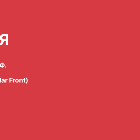
Я
Ф.
ar Front)