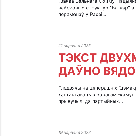
(Заява Вальнага Сойму Нацыянал
вайсковых структур “Вагнэр” з
пераменаў у Расеі…
21 чэрвеня 2023
ТЭКСТ ДВУХ
ДАЎНО ВЯД
Гледзячы на цяперашніх “дэмак
кантактаваць з ворагамі-камуні
прывучылі да партыйных…
19 чэрвеня 2023