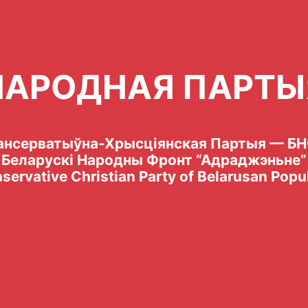
НАРОДНАЯ ПАРТЫ
ансерватыўна-Хрысціянская Партыя — БН
Беларускі Народны Фронт “Адраджэньне”
servative Christian Party of Belarusan Popul