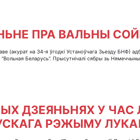
ЬНЕ ПРА ВАЛЬНЫ СО
шаве (акурат на 34-я ўгодкі Устаноўчага Зьезду БНФ) 
“Вольная Беларусь”. Прысутнічалі сябры зь Нямеччыны
ЫХ ДЗЕЯНЬНЯХ У ЧАС 
УСКАГА РЭЖЫМУ ЛУКА