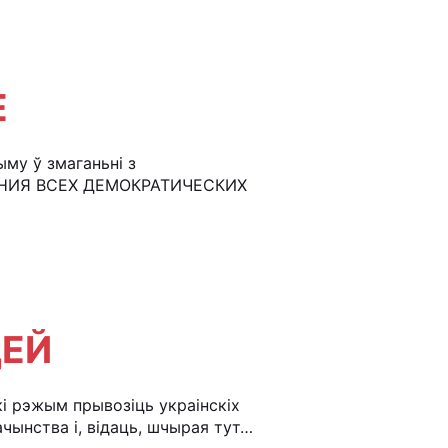
Е
му ў змаганьні з
ЕНИЯ ВСЕХ ДЕМОКРАТИЧЕСКИХ
ЦЕЙ
і рэжым прывозіць украінскіх
ачынства і, відаць, шчырая тут…