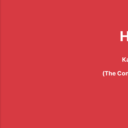
К
(The Con