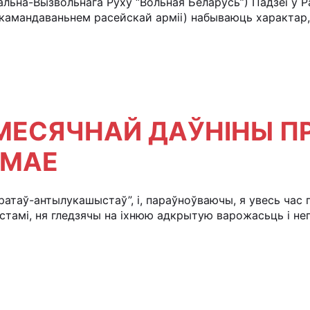
ьна-Вызвольнага Руху “Вольная Беларусь”) Падзеі ў Ра
 камандаваньнем расейскай арміі) набываюць характар, 
МЕСЯЧНАЙ ДАЎНІНЫ ПР
ОМАЕ
ратаў-антылукашыстаў”, і, параўноўваючы, я увесь час
стамі, ня гледзячы на іхнюю адкрытую варожасьць і неп