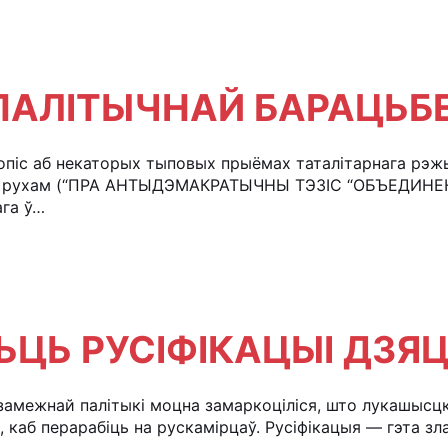
 ПАЛІТЫЧНАЙ БАРАЦЬБ
допіс аб некаторых тыповых прыёмах таталітарнага рэжы
м рухам (“ПРА АНТЫДЭМАКРАТЫЧНЫ ТЭЗІС “ОБЪЕДИН
ага ў…
ЬЦЬ РУСІФІКАЦЫІ ДЗЯ
амежнай палітыкі моцна замаркоціліся, што лукашысцк
х, каб перарабіць на рускамірцаў. Русіфікацыя — гэта зл