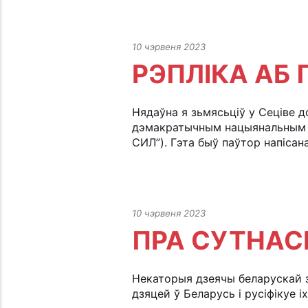
10 чэрвеня 2023
РЭПЛІКА АБ
Нядаўна я зьмясьціў у Сеціве 
дэмакратычным нацыянальны
СИЛ”). Гэта быў паўтор напісан
10 чэрвеня 2023
ПРА СУТНАС
Некаторыя дзеячы беларускай з
дзяцей ў Беларусь і русіфікуе і